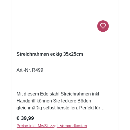
Streichrahmen eckig 35x25cm
Art.-Nr. R499
Mit diesem Edelstahl Streichrahmen inkl
Handgriff können Sie leckere Böden
gleichmäßig selbst herstellen. Perfekt für
Dobos-, Esterhazy-, Prinzregenten- und
Regulärer Preis:
€ 39,99
Brandteigböden Größe: Innen: 35x25
Preise inkl. MwSt. zzgl. Versandkosten
Außen: 37x27 Stärke: 5 mm