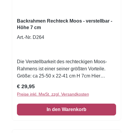
Backrahmen Rechteck Moos - verstellbar -
Höhe 7 cm
Art.-Nr. D264
Die Verstellbarkeit des rechteckigen Moos-
Rahmens ist einer seiner größten Vorteile.
Größe: ca 25-50 x 22-41 cm H 7cm Hier
werden Tortenträume wahr! Unsere
Regulärer Preis:
€ 29,95
Backränder und Tortenringe in Profi-Qualität
Preise inkl. MwSt. zzgl. Versandkosten
eignen sich perfekt zum Backen und Füllen der
schönsten Sahne- und Cremetorten. Zum
In den Warenkorb
Backen den Backrand auf ein Herdbackblech
stellen, mit dem Teig füllen und backen, dann
ausformen und abkühlen lassen. Backrand
reinigen und wieder um den Teig stellen, dann