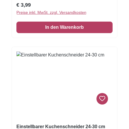
Print. Perfekt für Kindergeburtstage.Inhalt: 50
Regulärer Preis:
€ 3,99
Cupcake-Förmchen.Größe Cupcake-
Preise inkl. MwSt. zzgl. Versandkosten
Förmchen: circa 5 cm im
Durchmesser.Verwenden Sie die Cupcake-
In den Warenkorb
Förmchen für ein optimales Ergebnis mit einer
Muffin Backform.
Einstellbarer Kuchenschneider 24-30 cm