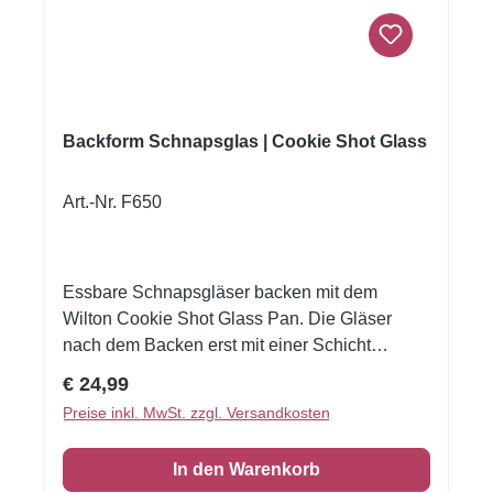
Antonio Bachour – moderne, elegante Form für
kreative Desserts✔ 12 Mulden für effiziente
Zubereitung✔ 80×27×21 mm (H), Volumen: 40
ml pro Mulde✔ Hochwertiges, flexibles Silikon
für einfaches Entformen✔ Ideal für Mousse,
Törtchen, Gelees, Pralinen & mehrVerleihen
Backform Schnapsglas | Cookie Shot Glass
Sie Ihren Kreationen eine einzigartige Form
und Perfektion mit der Pastel40time PX3215S!
Art.-Nr. F650
Essbare Schnapsgläser backen mit dem
Wilton Cookie Shot Glass Pan. Die Gläser
nach dem Backen erst mit einer Schicht
Schmelzschokolade füllen, diese gut
Regulärer Preis:
€ 24,99
aushärten lassen und danach mit Ihrem
Preise inkl. MwSt. zzgl. Versandkosten
Lieblingsgetränk füllen. Mit der Backform
können sie 6 Shotgläser gleichzeitig backen.
In den Warenkorb
Spülmaschinengeeignet. Antihaftbeschichtet.