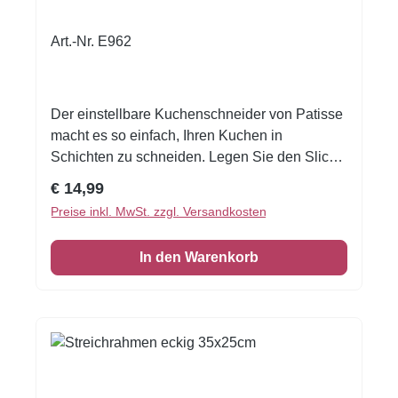
Art.-Nr. E962
Der einstellbare Kuchenschneider von Patisse
macht es so einfach, Ihren Kuchen in
Schichten zu schneiden. Legen Sie den Slicer
einfach über Ihren Kuchen und schneiden Sie
Regulärer Preis:
€ 14,99
ihn. Schneiden Sie Ihren Kuchen einfach mit
Preise inkl. MwSt. zzgl. Versandkosten
diesem Slicer. Legen Sie den Slicer über den
gebackenen Kuchen, um diese zu schneiden.
In den Warenkorb
Geeignet für Kuchen mit einem Durchmesser
von 24 - 30 cm. Aus Edelstahl. Größe: Ø24-30
cm.