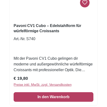
Pavoni CV1 Cubo – Edelstahlform für
würfelförmige Croissants
Art.-Nr. S740
Mit der Pavoni CV1 Cubo gelingen dir
moderne und außergewöhnliche würfelförmige
Croissants mit professioneller Optik. Die
hochwertige Edelstahlform ist ideal für kreative
Regulärer Preis:
€ 19,80
Viennoiserie, moderne Frühstücksgebäcke
Preise inkl. MwSt. zzgl. Versandkosten
und trendstarke Backideen mit markanter,
geometrischer Form. Die Croissantform in
In den Warenkorb
Würfelform eignet sich hervorragend für alle,
die klassische Croissant-Ideen neu