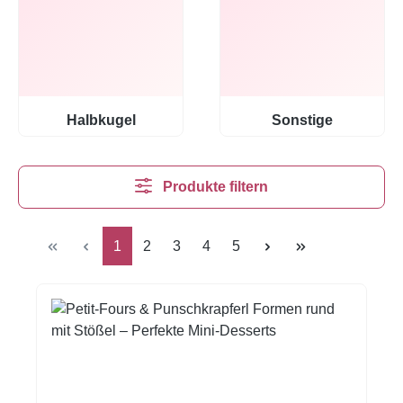
Halbkugel
Sonstige
Produkte filtern
Seite
Seite
Seite
Seite
Seite
1
2
3
4
5