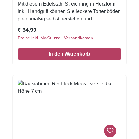
Mit diesem Edelstahl Streichring in Herzform
inkl. Handgriff können Sie leckere Tortenböden
gleichmäßig selbst herstellen und
wunderschöne Herztorten für Hochzeit,
Regulärer Preis:
€ 34,99
Muttertag usw. anfertigen. Perfekt für Dobos-,
Preise inkl. MwSt. zzgl. Versandkosten
Esterhazy-, Prinzregenten- und
Brandteigböden. Größe: 28 x 26 cm ohne Griff
In den Warenkorb
(31 x 26 cm mit Griff) Stärke: 5 mm