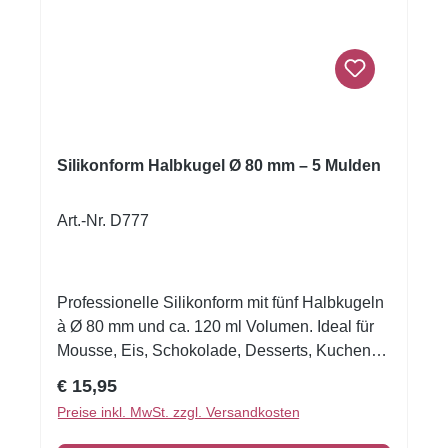
cm / H 3,5 cm Inkl. Rezeptbeilage Reinigung:
mildes Spülmittel & Bürste (nicht
spülmaschinengeeignet)
Silikonform Halbkugel Ø 80 mm – 5 Mulden
Art.-Nr. D777
Professionelle Silikonform mit fünf Halbkugeln
à Ø 80 mm und ca. 120 ml Volumen. Ideal für
Mousse, Eis, Schokolade, Desserts, Kuchen
und herzhafte Kreationen.
Regulärer Preis:
€ 15,95
Temperaturbeständig von –60 °C bis +230 °C.
Preise inkl. MwSt. zzgl. Versandkosten
Silikonform für perfekte Halbkugeln mit 8 cm
DurchmesserMit der hochwertigen Martellato