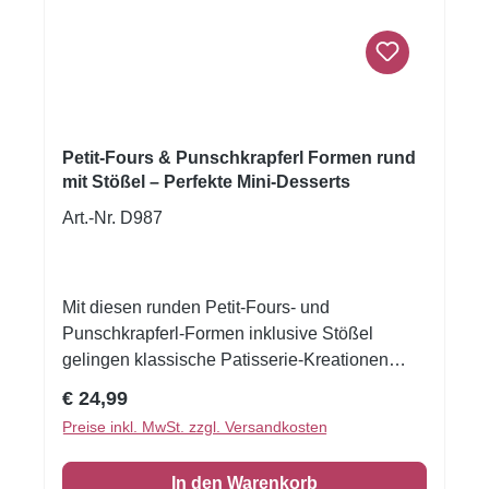
Petit-Fours & Punschkrapferl Formen rund
mit Stößel – Perfekte Mini-Desserts
Art.-Nr. D987
Mit diesen runden Petit-Fours- und
Punschkrapferl-Formen inklusive Stößel
gelingen klassische Patisserie-Kreationen
besonders präzise. Die Formen ermöglichen
Regulärer Preis:
€ 24,99
ein sauberes Ausstechen und gleichmäßiges
Preise inkl. MwSt. zzgl. Versandkosten
Pressen von Biskuit, Cremes oder Massen.
Perfekt geeignet für Punschkrapferl, Petit
In den Warenkorb