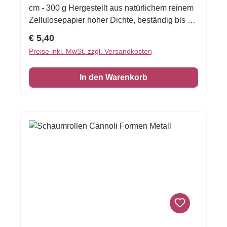
cm - 300 g Hergestellt aus natürlichem reinem
Zellulosepapier hoher Dichte, beständig bis zu
einer Temperatur von 200 ° C.Inhalt: 5 Stück
Regulärer Preis:
€ 5,40
Preise inkl. MwSt. zzgl. Versandkosten
In den Warenkorb