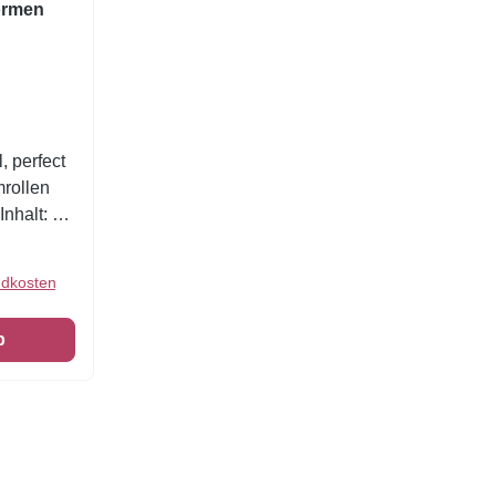
ormen
, perfect
mrollen
nhalt: 6
ndkosten
b