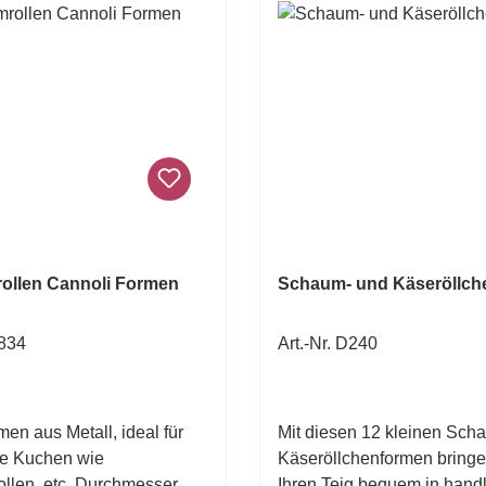
ollen Cannoli Formen
Schaum- und Käseröllch
B834
Art.-Nr. D240
men aus Metall, ideal für
Mit diesen 12 kleinen Sch
he Kuchen wie
Käseröllchenformen bringe
llen, etc. Durchmesser 2
Ihren Teig bequem in hand