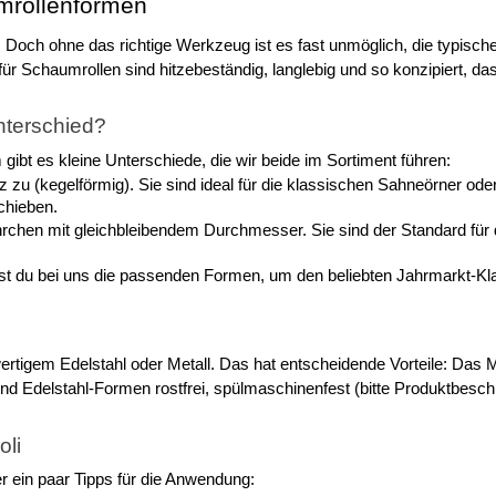
umrollenformen
h ohne das richtige Werkzeug ist es fast unmöglich, die typische h
ür Schaumrollen sind hitzebeständig, langlebig und so konzipiert, 
nterschied?
ibt es kleine Unterschiede, die wir beide im Sortiment führen:
 zu (kegelförmig). Sie sind ideal für die klassischen Sahneörner oder
chieben.
rchen mit gleichbleibendem Durchmesser. Sie sind der Standard für d
est du bei uns die passenden Formen, um den beliebten Jahrmarkt-Kl
gem Edelstahl oder Metall. Das hat entscheidende Vorteile: Das Mater
d Edelstahl-Formen rostfrei, spülmaschinenfest (bitte Produktbesch
oli
er ein paar Tipps für die Anwendung: