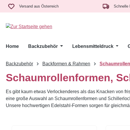
m Hauptinhalt springen
Zur Suche springen
Zur Hauptnavigation springen
Versand aus Österreich
Schnelle 
Home
Backzubehör
Lebensmitteldruck
Backzubehör
Backformen & Rahmen
Schaumrolle
Schaumrollenformen, Sc
Es gibt kaum etwas Verlockenderes als das Knacken von frisc
eine große Auswahl an Schaumrollenformen und Schillerlock
Unsere hochwertigen Edelstahl-Formen sorgen für gleichmäß