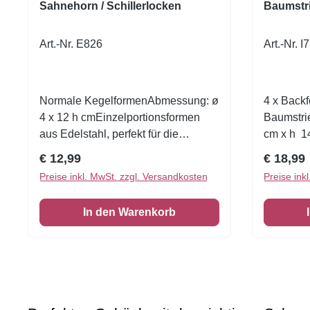
Sahnehorn / Schillerlocken
Baumstr
Art.-Nr. E826
Art.-Nr. I
Normale KegelformenAbmessung: ø
4 x Backf
4 x 12 h cmEinzelportionsformen
Baumstri
aus Edelstahl, perfekt für die
cm x h 1
Herstellung von süßen und
cmEinzel
Regulärer Preis:
Reguläre
€ 12,99
€ 18,99
herzhaften Zapfen. Packung mit 8
Edelstahl
Preise inkl. MwSt. zzgl. Versandkosten
Preise ink
Stück.
von süße
Baumstrie
In den Warenkorb
Stück.Ink