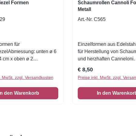
iezel Formen
Schaumrollen Cannoli F
Metall
729
Art.-Nr. C565
ormen für
Einzelformen aus Edelstahl
ezelAbmessung: unten ø 6
für Herstellung von Schau
4 cm x oben ø 2
und herzhaften Canneloni. I
portionsformen aus
Stk. Grösse: 12cm hoch,
r Preis:
Regulärer Preis:
€ 8,50
, perfekt für die Herstellung
Durchmesser: 2 cm
l. MwSt. zzgl. Versandkosten
Preise inkl. MwSt. zzgl. Versa
n und herzhaften
zel. Packung mit 4
In den Warenkorb
In den Warenkor
lusive Rezept