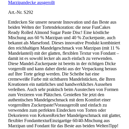
Marzipandecke ausgerollt
Art.-Nr. S292
Entdecken Sie unsere neueste Innovation und das Beste aus
beiden Welten der Tortendekoration: die neue FunCakes
Ready Rolled Almond Sugar Paste Disc! Eine köstliche
Mischung aus 60 % Marzipan und 40 % Zuckerpaste, auch
bekannt als Marsefond. Dieses innovative Produkt kombiniert
den reichhaltigen Mandelgeschmack von Marzipan (mit 11 %
Mandelanteil) mit der glatten, flexiblen Textur von Fondant –
damit ist es sowohl lecker als auch einfach zu verwenden.
Diese Mandel-Zuckerpaste ist bereits in der richtigen Dicke
vorgerollt und kann daher direkt aus der Verpackung heraus
auf Ihre Torte gelegt werden. Die Scheibe hat eine
cremeweiße Farbe mit sichtbaren Mandelstücken, die Ihren
Kreationen ein natürliches und handwerkliches Aussehen
verleihen. Auch sehr praktisch beim Ausstechen von Formen
zum Verzieren von Plätzchen. Genießen Sie jetzt den
authentischen Mandelgeschmack mit dem Komfort einer
vorgerollten Zuckerpaste!Vorausgerollt und einfach zu
verwenden zum perfekten Eindecken von Torten oder
Dekorieren von KeksenReicher Mandelgeschmack mit glatter,
flexibler FondanttexturEinzigartige 60/40-Mischung aus
Marzipan und Fondant für das Beste aus beiden WeltenTipp!