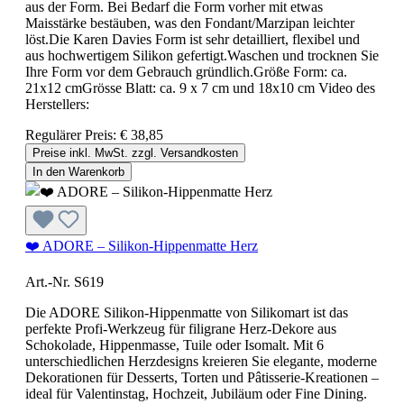
aus der Form. Bei Bedarf die Form vorher mit etwas
Maisstärke bestäuben, was den Fondant/Marzipan leichter
löst.Die Karen Davies Form ist sehr detailliert, flexibel und
aus hochwertigem Silikon gefertigt.Waschen und trocknen Sie
Ihre Form vor dem Gebrauch gründlich.Größe Form: ca.
21x12 cmGrösse Blatt: ca. 9 x 7 cm und 18x10 cm Video des
Herstellers:
Regulärer Preis:
€ 38,85
Preise inkl. MwSt. zzgl. Versandkosten
In den Warenkorb
❤️ ADORE – Silikon-Hippenmatte Herz
Art.-Nr. S619
Die ADORE Silikon-Hippenmatte von Silikomart ist das
perfekte Profi-Werkzeug für filigrane Herz-Dekore aus
Schokolade, Hippenmasse, Tuile oder Isomalt. Mit 6
unterschiedlichen Herzdesigns kreieren Sie elegante, moderne
Dekorationen für Desserts, Torten und Pâtisserie-Kreationen –
ideal für Valentinstag, Hochzeit, Jubiläum oder Fine Dining.