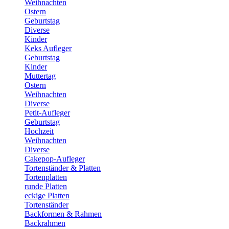
Weihnachten
Ostern
Geburtstag
Diverse
Kinder
Keks Aufleger
Geburtstag
Kinder
Muttertag
Ostern
Weihnachten
Diverse
Petit-Aufleger
Geburtstag
Hochzeit
Weihnachten
Diverse
Cakepop-Aufleger
Tortenständer & Platten
Tortenplatten
runde Platten
eckige Platten
Tortenständer
Backformen & Rahmen
Backrahmen