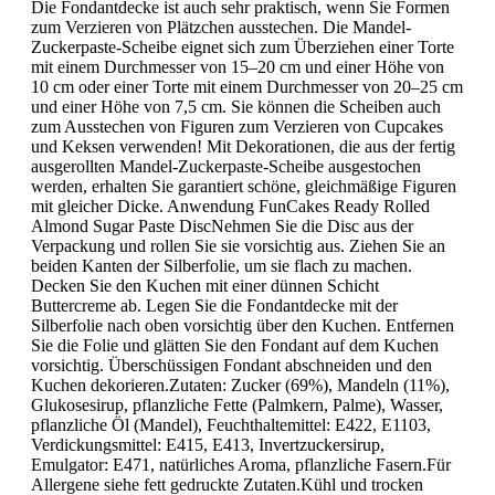
Die Fondantdecke ist auch sehr praktisch, wenn Sie Formen
zum Verzieren von Plätzchen ausstechen. Die Mandel-
Zuckerpaste-Scheibe eignet sich zum Überziehen einer Torte
mit einem Durchmesser von 15–20 cm und einer Höhe von
10 cm oder einer Torte mit einem Durchmesser von 20–25 cm
und einer Höhe von 7,5 cm. Sie können die Scheiben auch
zum Ausstechen von Figuren zum Verzieren von Cupcakes
und Keksen verwenden! Mit Dekorationen, die aus der fertig
ausgerollten Mandel-Zuckerpaste-Scheibe ausgestochen
werden, erhalten Sie garantiert schöne, gleichmäßige Figuren
mit gleicher Dicke. Anwendung FunCakes Ready Rolled
Almond Sugar Paste DiscNehmen Sie die Disc aus der
Verpackung und rollen Sie sie vorsichtig aus. Ziehen Sie an
beiden Kanten der Silberfolie, um sie flach zu machen.
Decken Sie den Kuchen mit einer dünnen Schicht
Buttercreme ab. Legen Sie die Fondantdecke mit der
Silberfolie nach oben vorsichtig über den Kuchen. Entfernen
Sie die Folie und glätten Sie den Fondant auf dem Kuchen
vorsichtig. Überschüssigen Fondant abschneiden und den
Kuchen dekorieren.Zutaten: Zucker (69%), Mandeln (11%),
Glukosesirup, pflanzliche Fette (Palmkern, Palme), Wasser,
pflanzliche Öl (Mandel), Feuchthaltemittel: E422, E1103,
Verdickungsmittel: E415, E413, Invertzuckersirup,
Emulgator: E471, natürliches Aroma, pflanzliche Fasern.Für
Allergene siehe fett gedruckte Zutaten.Kühl und trocken