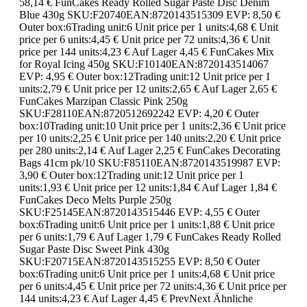
58,14 € FunCakes Ready Rolled Sugar Paste Disc Denim
Blue 430g SKU:F20740EAN:8720143515309 EVP: 8,50 €
Outer box:6Trading unit:6 Unit price per 1 units:4,68 € Unit
price per 6 units:4,45 € Unit price per 72 units:4,36 € Unit
price per 144 units:4,23 € Auf Lager 4,45 € FunCakes Mix
for Royal Icing 450g SKU:F10140EAN:8720143514067
EVP: 4,95 € Outer box:12Trading unit:12 Unit price per 1
units:2,79 € Unit price per 12 units:2,65 € Auf Lager 2,65 €
FunCakes Marzipan Classic Pink 250g
SKU:F28110EAN:8720512692242 EVP: 4,20 € Outer
box:10Trading unit:10 Unit price per 1 units:2,36 € Unit price
per 10 units:2,25 € Unit price per 140 units:2,20 € Unit price
per 280 units:2,14 € Auf Lager 2,25 € FunCakes Decorating
Bags 41cm pk/10 SKU:F85110EAN:8720143519987 EVP:
3,90 € Outer box:12Trading unit:12 Unit price per 1
units:1,93 € Unit price per 12 units:1,84 € Auf Lager 1,84 €
FunCakes Deco Melts Purple 250g
SKU:F25145EAN:8720143515446 EVP: 4,55 € Outer
box:6Trading unit:6 Unit price per 1 units:1,88 € Unit price
per 6 units:1,79 € Auf Lager 1,79 € FunCakes Ready Rolled
Sugar Paste Disc Sweet Pink 430g
SKU:F20715EAN:8720143515255 EVP: 8,50 € Outer
box:6Trading unit:6 Unit price per 1 units:4,68 € Unit price
per 6 units:4,45 € Unit price per 72 units:4,36 € Unit price per
144 units:4,23 € Auf Lager 4,45 € PrevNext Ähnliche