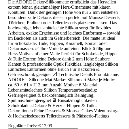
Die ADORE Dekor-Silikonmatte ermöglicht das Herstellen
extrem feiner, gleichmäßiger Herz-Ornamente mit klaren
Konturen. Dank der geringen Höhe von nur 2 mm entstehen
besonders zarte Dekore, die sich perfekt auf Mousse-Desserts,
Törtchen, Pralinen oder Tellerdesserts platzieren lassen. Das
hochwertige, lebensmittelechte Silikon sorgt für flexibles
Arbeiten, exakte Ergebnisse und leichtes Entformen – sowohl
im Backofen als auch im Gefrierbereich. Die matte ist ideal
für Schokolade, Tuile, Hippen, Karamell, Isomalt oder
Dekormassen. ✅ Ihre Vorteile auf einen Blick 6 filigrane
Herz-Motive auf einer Matte Perfekt für Schokolade, Hippen
& Tuile Extrem feine Dekore dank 2 mm Höhe Saubere
Kanten & professionelle Optik Flexibles, langlebiges Silikon
Einfaches Entformen ohne Bruch Für Backofen &
Gefrierschrank geeignet 📐 Technische Details Produktname:
ADORE – Silicone Mat Marke: Silikomart Maße je Motiv:
ca. 69 × 61 × H 2 mm Anzahl Motive: 6 Material:
Lebensmittelechtes Silikon Temperaturbeständig:
Gefriergeeignet & backofentauglich Reinigung:
Spülmaschinengeeignet 🍫 Einsatzmöglichkeiten
Schokoladen-Dekore & Herzen Hippen & Tuile-
Dekorationen Feine Desserts & Mousse Cakes Valentinstag-
& Hochzeitsdesserts Tellerdesserts & Pâtisserie-Platings
Regulärer Preis:
€ 12,99