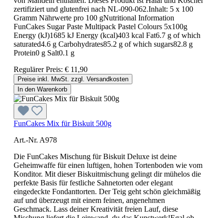
von Mandeln enthalten. Dieses Produkt ist Halal und Koscher
zertifiziert und glutenfrei nach NL-090-062.Inhalt: 5 x 100
Gramm Nährwerte pro 100 gNutritional Information
FunCakes Sugar Paste Multipack Pastel Colours 5x100g
Energy (kJ)1685 kJ Energy (kcal)403 kcal Fat6.7 g of which
saturated4.6 g Carbohydrates85.2 g of which sugars82.8 g
Protein0 g Salt0.1 g
Regulärer Preis:
€ 11,90
Preise inkl. MwSt. zzgl. Versandkosten
In den Warenkorb
FunCakes Mix für Biskuit 500g
Art.-Nr. A978
Die FunCakes Mischung für Biskuit Deluxe ist deine
Geheimwaffe für einen luftigen, hohen Tortenboden wie vom
Konditor. Mit dieser Biskuitmischung gelingt dir mühelos die
perfekte Basis für festliche Sahnetorten oder elegant
eingedeckte Fondanttorten. Der Teig geht schön gleichmäßig
auf und überzeugt mit einem feinen, angenehmen
Geschmack. Lass deiner Kreativität freien Lauf, diese
Mischung liefert die Leinwand, du das Kunstwerk!Egal ob