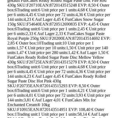
gekauft FunCakes Ready Rolled Sugar Paste Disc Fire Red
430g SKU:F20710EAN:8720143515248 EVP: 8,50 € Outer
box:6Trading unit:6 Unit price per 1 units:4,68 € Unit price
per 6 units:4,45 € Unit price per 72 units:4,36 € Unit price per
144 units:4,23 € Auf Lager 4,45 € FunCakes Snow Sugar
150g SKU:F54640EAN:8720512690835 EVP: 4,45 € Outer
box:6Trading unit:6 Unit price per 1 units:2,45 € Unit price
per 6 units:2,33 € Auf Lager 2,33 € FunCakes Sugar Paste
Royal Purple 250g SKU:F20200EAN:8720143514692 EVP:
2,85 € Outer box:10Trading unit:10 Unit price per 1
units:1,57 € Unit price per 10 units:1,50 € Unit price per 140
units:1,47 € Unit price per 280 units:1,42 € Auf Lager 1,50 €
FunCakes Ready Rolled Sugar Paste Disc Mellow Yellow
430g SKU:F20725EAN:8720143515279 EVP: 8,50 € Outer
box:6Trading unit:6 Unit price per 1 units:4,68 € Unit price
per 6 units:4,45 € Unit price per 72 units:4,36 € Unit price per
144 units:4,23 € Auf Lager 4,45 € FunCakes Ready Rolled
Sugar Paste Disc Hot Pink 430g
SKU:F20735EAN:8720143515293 EVP: 8,50 € Outer
box:6Trading unit:6 Unit price per 1 units:4,21 € Unit price
per 6 units:4,01 € Unit price per 72 units:3,93 € Unit price per
144 units:3,81 € Auf Lager 4,01 € FunCakes Mix for
Enchanted Cream® 10kg
SKU:F10915EAN:8720143514951 EVP: 108,40 € Outer
box:1Trading unit:1 Unit price per 1 units:58,14 € Auf Lager