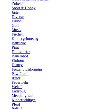
Zubehör
Sport & Hobby
Jäger
Diverse
Fußball
Golf
Musik
Fischen
Kindergeburtstag
Baustelle
Pirat
Dinosaurier
Bauernhof
Einhorn
Disney
Frozen / Eiskönigin
Paw Patrol
Ritter
Feuerwehr
Weltall
Ladybug
Meerjungfrau
Kinderlieblinge
Pferd
Polizei