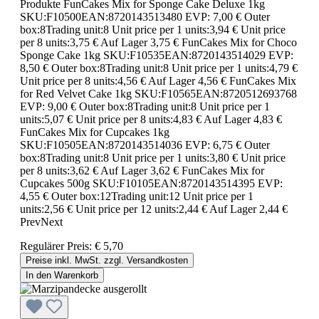
Produkte FunCakes Mix for Sponge Cake Deluxe 1kg
SKU:F10500EAN:8720143513480 EVP: 7,00 € Outer
box:8Trading unit:8 Unit price per 1 units:3,94 € Unit price
per 8 units:3,75 € Auf Lager 3,75 € FunCakes Mix for Choco
Sponge Cake 1kg SKU:F10535EAN:8720143514029 EVP:
8,50 € Outer box:8Trading unit:8 Unit price per 1 units:4,79 €
Unit price per 8 units:4,56 € Auf Lager 4,56 € FunCakes Mix
for Red Velvet Cake 1kg SKU:F10565EAN:8720512693768
EVP: 9,00 € Outer box:8Trading unit:8 Unit price per 1
units:5,07 € Unit price per 8 units:4,83 € Auf Lager 4,83 €
FunCakes Mix for Cupcakes 1kg
SKU:F10505EAN:8720143514036 EVP: 6,75 € Outer
box:8Trading unit:8 Unit price per 1 units:3,80 € Unit price
per 8 units:3,62 € Auf Lager 3,62 € FunCakes Mix for
Cupcakes 500g SKU:F10105EAN:8720143514395 EVP:
4,55 € Outer box:12Trading unit:12 Unit price per 1
units:2,56 € Unit price per 12 units:2,44 € Auf Lager 2,44 €
PrevNext
Regulärer Preis:
€ 5,70
Preise inkl. MwSt. zzgl. Versandkosten
In den Warenkorb