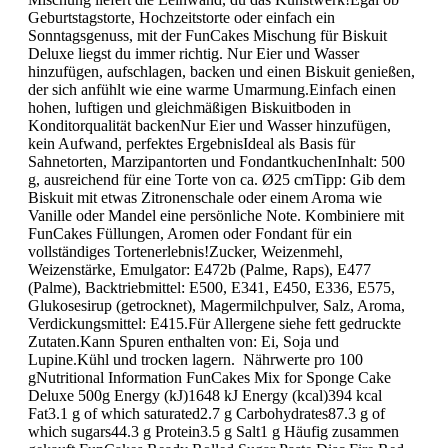
Geburtstagstorte, Hochzeitstorte oder einfach ein
Sonntagsgenuss, mit der FunCakes Mischung für Biskuit
Deluxe liegst du immer richtig. Nur Eier und Wasser
hinzufügen, aufschlagen, backen und einen Biskuit genießen,
der sich anfühlt wie eine warme Umarmung.Einfach einen
hohen, luftigen und gleichmäßigen Biskuitboden in
Konditorqualität backenNur Eier und Wasser hinzufügen,
kein Aufwand, perfektes ErgebnisIdeal als Basis für
Sahnetorten, Marzipantorten und FondantkuchenInhalt: 500
g, ausreichend für eine Torte von ca. Ø25 cmTipp: Gib dem
Biskuit mit etwas Zitronenschale oder einem Aroma wie
Vanille oder Mandel eine persönliche Note. Kombiniere mit
FunCakes Füllungen, Aromen oder Fondant für ein
vollständiges Tortenerlebnis!Zucker, Weizenmehl,
Weizenstärke, Emulgator: E472b (Palme, Raps), E477
(Palme), Backtriebmittel: E500, E341, E450, E336, E575,
Glukosesirup (getrocknet), Magermilchpulver, Salz, Aroma,
Verdickungsmittel: E415.Für Allergene siehe fett gedruckte
Zutaten.Kann Spuren enthalten von: Ei, Soja und
Lupine.Kühl und trocken lagern. Nährwerte pro 100
gNutritional Information FunCakes Mix for Sponge Cake
Deluxe 500g Energy (kJ)1648 kJ Energy (kcal)394 kcal
Fat3.1 g of which saturated2.7 g Carbohydrates87.3 g of
which sugars44.3 g Protein3.5 g Salt1 g Häufig zusammen