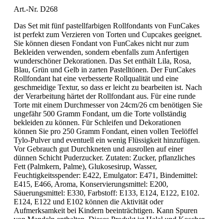
Art.-Nr. D268
Das Set mit fünf pastellfarbigen Rollfondants von FunCakes
ist perfekt zum Verzieren von Torten und Cupcakes geeignet.
Sie können diesen Fondant von FunCakes nicht nur zum
Bekleiden verwenden, sondern ebenfalls zum Anfertigen
wunderschöner Dekorationen. Das Set enthält Lila, Rosa,
Blau, Grün und Gelb in zarten Pastelltönen. Der FunCakes
Rollfondant hat eine verbesserte Rollqualität und eine
geschmeidige Textur, so dass er leicht zu bearbeiten ist. Nach
der Verarbeitung härtet der Rollfondant aus. Für eine runde
Torte mit einem Durchmesser von 24cm/26 cm benötigen Sie
ungefähr 500 Gramm Fondant, um die Torte vollständig
bekleiden zu können. Für Schleifen und Dekorationen
können Sie pro 250 Gramm Fondant, einen vollen Teelöffel
Tylo-Pulver und eventuell ein wenig Flüssigkeit hinzufügen.
Vor Gebrauch gut Durchkneten und ausrollen auf einer
dünnen Schicht Puderzucker. Zutaten: Zucker, pflanzliches
Fett (Palmkern, Palme), Glukosesirup, Wasser,
Feuchtigkeitsspender: E422, Emulgator: E471, Bindemittel:
E415, E466, Aroma, Konservierungsmittel: E200,
Säuerungsmittel: E330, Farbstoff: E133, E124, E122, E102.
E124, E122 und E102 können die Aktivität oder
Aufmerksamkeit bei Kindern beeinträchtigen. Kann Spuren