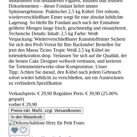
Modellieren von detaillierten Figuren, Blumen und feinsten
Dekoelementen – dieser Fondant liefert immer
Spitzenergebnisse. Praktischer 2,5 kg Kübel: Der robuste,
wiederverschließbare Eimer sorgt für eine absolut luftdichte
Lagerung. So bleibt Ihr Fondant auch nach der Entnahme
größerer Mengen lange frisch, geschmeidig und einsatzbereit.
Technische Details: Inhalt: 2,5 kg Farbe: Weiß
Verpackung: Wiederverschließbarer Kunststoffeimer Sichern
Sie sich den Profi-Vorrat für Ihre Backstube! Bestellen Sie
jetzt den Massa Ticino Tropic Weiß 2,5 kg Kübel im
tortendekoration.shop. Verlassen Sie sich auf die Qualität, der
die besten Cake Designer weltweit vertrauen, und kreieren
Sie Tortenmeisterwerke ohne Kompromisse. Unser
Tipp: Achten Sie darauf, den Kübel nach jedem Gebrauch
sofort wieder luftdicht zu verschließen, um ein Austrocknen
zu verhindern.Spezifikation
Verkaufspreis:
€ 29,90
Regulärer Preis:
€ 39,90
(25.06%
gespart)
vorher € 29,90
Preise inkl. MwSt. zzgl. Versandkosten
In den Warenkorb