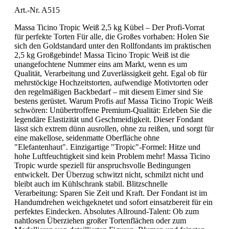
Art.-Nr. A515
Massa Ticino Tropic Weiß 2,5 kg Kübel – Der Profi-Vorrat
für perfekte Torten Für alle, die Großes vorhaben: Holen Sie
sich den Goldstandard unter den Rollfondants im praktischen
2,5 kg Großgebinde! Massa Ticino Tropic Weiß ist die
unangefochtene Nummer eins am Markt, wenn es um
Qualität, Verarbeitung und Zuverlässigkeit geht. Egal ob für
mehrstöckige Hochzeitstorten, aufwendige Motivtorten oder
den regelmäßigen Backbedarf – mit diesem Eimer sind Sie
bestens gerüstet. Warum Profis auf Massa Ticino Tropic Weiß
schwören: Unübertroffene Premium-Qualität: Erleben Sie die
legendäre Elastizität und Geschmeidigkeit. Dieser Fondant
lässt sich extrem dünn ausrollen, ohne zu reißen, und sorgt für
eine makellose, seidenmatte Oberfläche ohne
"Elefantenhaut". Einzigartige "Tropic"-Formel: Hitze und
hohe Luftfeuchtigkeit sind kein Problem mehr! Massa Ticino
Tropic wurde speziell für anspruchsvolle Bedingungen
entwickelt. Der Überzug schwitzt nicht, schmilzt nicht und
bleibt auch im Kühlschrank stabil. Blitzschnelle
Verarbeitung: Sparen Sie Zeit und Kraft. Der Fondant ist im
Handumdrehen weichgeknetet und sofort einsatzbereit für ein
perfektes Eindecken. Absolutes Allround-Talent: Ob zum
nahtlosen Überziehen großer Tortenflächen oder zum