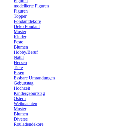
Figuren
modellierte Figuren
Figuren
Topper
Fondantdekore
Deko Fondant
Muster
Kinder
Feste
Blumen
Hobby/Beruf
Natur
Herzen
Tiere
Essen
Essbare Umrandungen
Geburtstag
Hochzeit
Kindergeburtstag
Ostern
Weihnachten
Muster
Blumen
Diverse
Rouladendekore