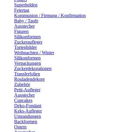
Superhelden
Feiertag
Kommunion / Firmung / Konfirmation
Baby / Taufe
Ausstecher
Figuren
Silikonformen
Zuckeraufleger
Tortenbilder
Weihnachten / Winter
Silikonformen
Verpackungen
Zuckerdekorationen
Transferfolien
Rouladendekore
Zubehör
Petit-Aufleger
Ausstecher
Cupcakes
Deko-Fondant
Keks-Aufleger
Umrandungen
Backformen
Ostern