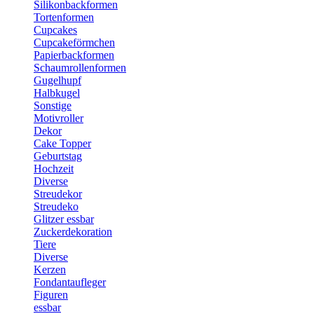
Silikonbackformen
Tortenformen
Cupcakes
Cupcakeförmchen
Papierbackformen
Schaumrollenformen
Gugelhupf
Halbkugel
Sonstige
Motivroller
Dekor
Cake Topper
Geburtstag
Hochzeit
Diverse
Streudekor
Streudeko
Glitzer essbar
Zuckerdekoration
Tiere
Diverse
Kerzen
Fondantaufleger
Figuren
essbar