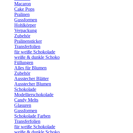
Macaron
Cake Pops
Pralinen
Gussformen
Hohlkörper
Verpackung
Zubehör
Pralinensticker
Transferfolien
für weiße Schokolade
weiße & dunkle Schoko
Füllungen
Alles für Blumen
Zubehör
Ausstecher Blätter
Ausstecher Blumen
Schokolade
Modellierschokolade
Candy Melts
Glasuren
Gussformen
Schokolade Farben
Transferfolien
für weiße Schokolade
weiße & dunkle Schoko