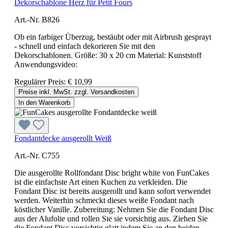
Dekorschablone Herz für Petit Fours
Art.-Nr. B826
Ob ein farbiger Überzug, bestäubt oder mit Airbrush gesprayt
- schnell und einfach dekorieren Sie mit den
Dekorschablonen. Größe: 30 x 20 cm Material: Kunststoff
Anwendungsvideo:
Regulärer Preis:
€ 10,99
Preise inkl. MwSt. zzgl. Versandkosten
In den Warenkorb
Fondantdecke ausgerollt Weiß
Art.-Nr. C755
Die ausgerollte Rollfondant Disc bright white von FunCakes
ist die einfachste Art einen Kuchen zu verkleiden. Die
Fondant Disc ist bereits ausgerollt und kann sofort verwendet
werden. Weiterhin schmeckt dieses weiße Fondant nach
köstlicher Vanille. Zubereitung: Nehmen Sie die Fondant Disc
aus der Alufolie und rollen Sie sie vorsichtig aus. Ziehen Sie
die Fondant Disc vorsichtig glatt indem Sie an den beiden