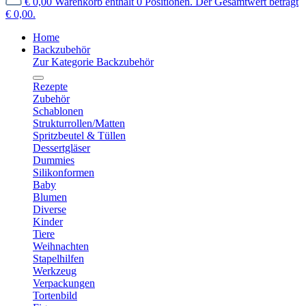
€ 0,00
Warenkorb enthält 0 Positionen. Der Gesamtwert beträgt
€ 0,00.
Home
Backzubehör
Zur Kategorie Backzubehör
Rezepte
Zubehör
Schablonen
Strukturrollen/Matten
Spritzbeutel & Tüllen
Dessertgläser
Dummies
Silikonformen
Baby
Blumen
Diverse
Kinder
Tiere
Weihnachten
Stapelhilfen
Werkzeug
Verpackungen
Tortenbild