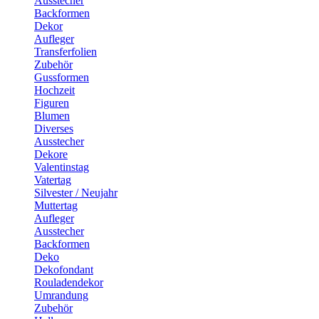
Ausstecher
Backformen
Dekor
Aufleger
Transferfolien
Zubehör
Gussformen
Hochzeit
Figuren
Blumen
Diverses
Ausstecher
Dekore
Valentinstag
Vatertag
Silvester / Neujahr
Muttertag
Aufleger
Ausstecher
Backformen
Deko
Dekofondant
Rouladendekor
Umrandung
Zubehör