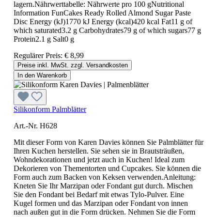
lagern.Nährwerttabelle: Nährwerte pro 100 gNutritional
Information FunCakes Ready Rolled Almond Sugar Paste
Disc Energy (kJ)1770 kJ Energy (kcal)420 kcal Fat11 g of
which saturated3.2 g Carbohydrates79 g of which sugars77 g
Protein2.1 g Salt0 g
Regulärer Preis:
€ 8,99
Preise inkl. MwSt. zzgl. Versandkosten
In den Warenkorb
Silikonform Palmblätter
Art.-Nr. H628
Mit dieser Form von Karen Davies können Sie Palmblätter für
Ihren Kuchen herstellen. Sie sehen sie in Brautsträußen,
Wohndekorationen und jetzt auch in Kuchen! Ideal zum
Dekorieren von Thementorten und Cupcakes. Sie können die
Form auch zum Backen von Keksen verwenden.Anleitung:
Kneten Sie Ihr Marzipan oder Fondant gut durch. Mischen
Sie den Fondant bei Bedarf mit etwas Tylo-Pulver. Eine
Kugel formen und das Marzipan oder Fondant von innen
nach außen gut in die Form drücken. Nehmen Sie die Form