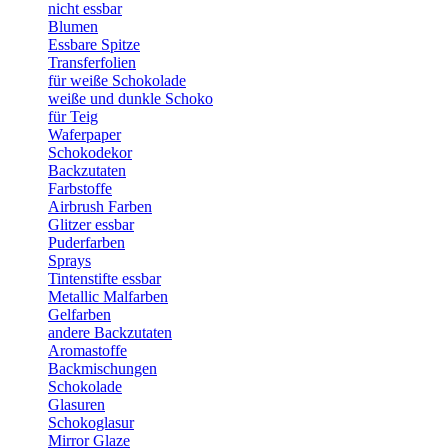
nicht essbar
Blumen
Essbare Spitze
Transferfolien
für weiße Schokolade
weiße und dunkle Schoko
für Teig
Waferpaper
Schokodekor
Backzutaten
Farbstoffe
Airbrush Farben
Glitzer essbar
Puderfarben
Sprays
Tintenstifte essbar
Metallic Malfarben
Gelfarben
andere Backzutaten
Aromastoffe
Backmischungen
Schokolade
Glasuren
Schokoglasur
Mirror Glaze