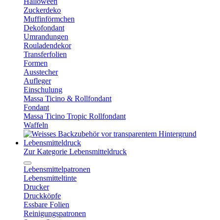
Halloween
Zuckerdeko
Muffinförmchen
Dekofondant
Umrandungen
Rouladendekor
Transferfolien
Formen
Ausstecher
Aufleger
Einschulung
Massa Ticino & Rollfondant
Fondant
Massa Ticino Tropic Rollfondant
Waffeln
Lebensmitteldruck
Zur Kategorie Lebensmitteldruck
Lebensmittelpatronen
Lebensmitteltinte
Drucker
Druckköpfe
Essbare Folien
Reinigungspatronen