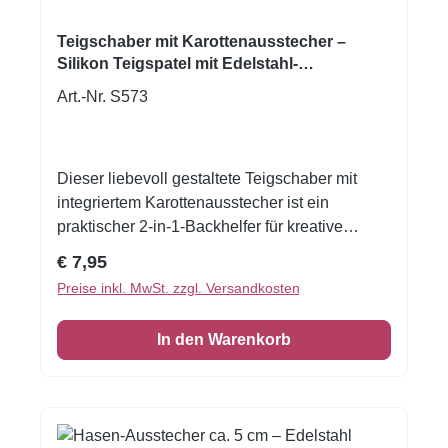
Salzteig oder für Filzarbeiten zum Seifen- oder
Kerzengießen.Kauend Verkehrsregeln lernen:
Teigschaber mit Karottenausstecher –
Mit unseren Ausstechformen von
Silikon Teigspatel mit Edelstahl-
Ausstechform | Backhelfer für Ostern &
Verkehrsschildern kriegen Kinder die
Art.-Nr. S573
Frühling
wichtigsten Zeichen ganz schnell gebacken.
Edelstahl – rostfrei –
spülmaschinengeeignetGröße: 5 cm 1 Stück
Dieser liebevoll gestaltete Teigschaber mit
integriertem Karottenausstecher ist ein
praktischer 2-in-1-Backhelfer für kreative
Backideen rund um Ostern, Frühling und
Regulärer Preis:
€ 7,95
Kinderbacken. Der flexible Silikonkopf eignet
Preise inkl. MwSt. zzgl. Versandkosten
sich ideal zum Rühren, Glattstreichen und
Ausschaben von Teigen, Cremes und
In den Warenkorb
Glasuren. Im Griff integriert ist ein hochwertiger
Karotten-Ausstecher aus Edelstahl, perfekt für
Kekse, Fondant und Marzipan. Das fröhliche
Hasenmotiv macht diesen Teigschaber zu
einem echten Hingucker und zu einem