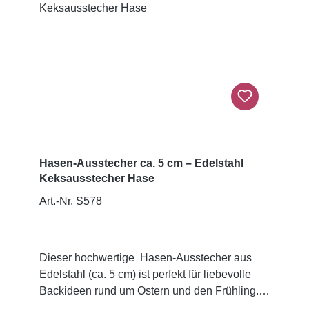
beliebten Geschenk für Hobbybäcker:innen
und Familien. ✨ Vorteile auf einen Blick
Praktischer 2-in-1 Backhelfer: Teigschaber +
Ausstecher Flexibler, lebensmittelechter
Silikonkopf Edelstahl-Ausstecher in
Karottenform – rostfrei & langlebig Stabiler
Holzgriff mit Aufhängeöse Ideal für Kekse,
Fondant, Marzipan & Teig Perfekt für Ostern,
Frühling & Kindergeburtstage Leicht zu
reinigen 📐 Produktdetails Material
Hasen-Ausstecher ca. 5 cm – Edelstahl
Teigschaber: Silikon Material Ausstecher:
Keksausstecher Hase
Edelstahl Griff: Holz Motiv: Karotte / Hase
Art.-Nr. S578
Anwendung: Backen, Dekorieren, Ausstechen
Lieferumfang: 1× Teigschaber mit integriertem
Karottenausstecher
Dieser hochwertige Hasen-Ausstecher aus
Edelstahl (ca. 5 cm) ist perfekt für liebevolle
Backideen rund um Ostern und den Frühling.
Die klassische, sitzende Hasenform eignet