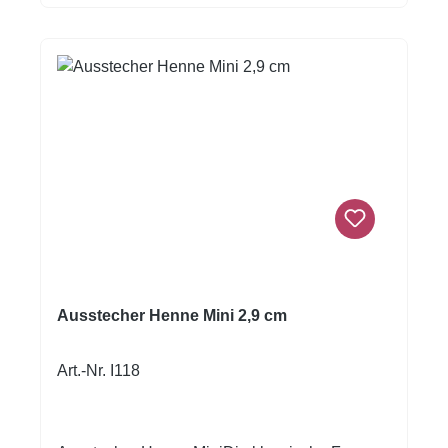
man nutzt die Prägelinien beim Verzieren. Die
Ausstechformen eignen sich zudem zum
Basteln und Ausstechen von Modelliermasse
(z. B. Wachs, Knetmasse, Ton/Keramik u.v.m.).
Edelstahl – rostfrei –
spülmaschinengeeignetGröße: 9 cm
Ausstecher Henne Mini 2,9 cm
Art.-Nr. I118