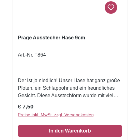
Präge Ausstecher Hase 9cm
Art.-Nr. F864
Der ist ja niedlich! Unser Hase hat ganz große
Pfoten, ein Schlappohr und ein freundliches
Gesicht. Diese Ausstechform wurde mit viel
Liebe zum Detail entwickelt. Zu den fein
Regulärer Preis:
€ 7,50
ausgearbeiteten Konturen kommt nun noch die
Preise inkl. MwSt. zzgl. Versandkosten
Prägung auf den Plätzchen dazu, dadurch
wirken sie noch viel plastischer und sind auch
In den Warenkorb
ohne große Verzierungen wunderschön. Oder