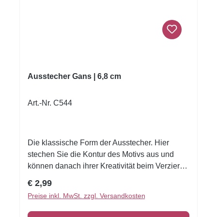
Ausstecher Gans | 6,8 cm
Art.-Nr. C544
Die klassische Form der Ausstecher. Hier
stechen Sie die Kontur des Motivs aus und
können danach ihrer Kreativität beim Verzieren
freien Lauf lassen.Unsere Ausstechformen
Regulärer Preis:
€ 2,99
eignen sich nicht nur hervorragend zum
Preise inkl. MwSt. zzgl. Versandkosten
Plätzchen backen. Sie können auch für Brot,
Butter, Käse, Wurst, Obst & Gemüse genutzt