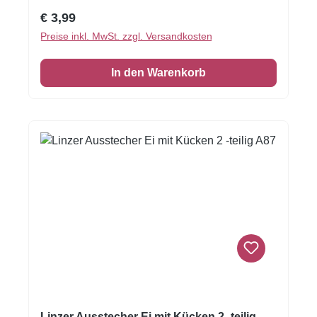
Ausstecher drehen und das kleine Motiv mittig
Regulärer Preis:
€ 3,99
in einen Kreis stechen. Nach dem Backen mit
Preise inkl. MwSt. zzgl. Versandkosten
leckerem Gelee betreichen, zusammensetzen
und kühl stellen. Einfach - und sooo lecker!5
In den Warenkorb
cm | Edelstahl, doppelseitig nutzbarInhalt: 1
Ausstecher
Linzer Ausstecher Ei mit Kücken 2 -teilig