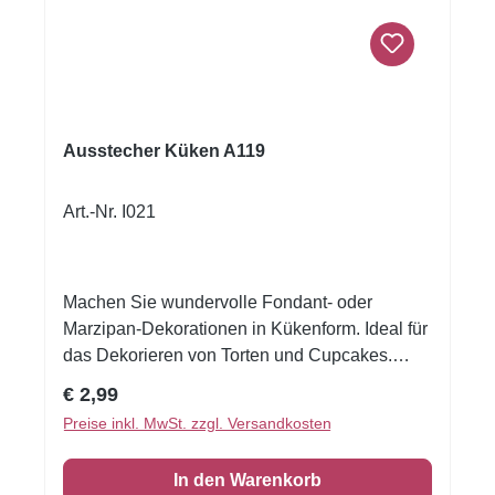
Ausstecher Küken A119
Art.-Nr. I021
Machen Sie wundervolle Fondant- oder
Marzipan-Dekorationen in Kükenform. Ideal für
das Dekorieren von Torten und Cupcakes.
Oder benützen Sie den Metallausstecher um
Regulärer Preis:
€ 2,99
süße kleine Kekse zu machen. Nett für Ostern!
Preise inkl. MwSt. zzgl. Versandkosten
Größe:ca 6,5 x 5,5 cm.
In den Warenkorb