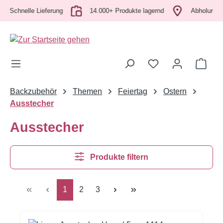
chnelle Lieferung
Zum Hauptinhalt springen
14.000+ Produkte lagernd
Abholung vor Or
Ware
Backzubehör
Themen
Feiertag
Ostern
Ausstecher
Ausstecher
Produkte filtern
Seite
Seite
Seite
1
2
3