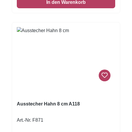
In den Warenkorb
werden. Werten Sie somit jedes Buffet und
jedes Pausenbrot auf. Auch alle Bastler
kommen auf Ihre Kosten, denn zum Beispiel
Seife und Knete können mit den
verschiedenen Ausstechern in die
Lieblingsform gebracht werden.Viel Spaß beim
Backen und Verzieren!Größe: H 6.8 cm x L 6.2
cmInhalt: 1 Ausstecher
Ausstecher Hahn 8 cm A118
Art.-Nr. F871