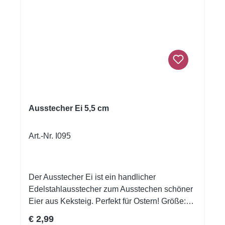
Ausstechen von Brot, Käse, Obst oder
Gemüse.ProduktdetailsMotiv: sitzender
HaseGröße: ca. 11,5 × 2,2 × 14 cmMaterial:
hochwertiger EdelstahlRostbeständig und
formstabilMit polierter NahtOhne
InnenprägungSpülmaschinengeeignet
Ausstecher Ei 5,5 cm
Art.-Nr. I095
Der Ausstecher Ei ist ein handlicher
Edelstahlausstecher zum Ausstechen schöner
Eier aus Keksteig. Perfekt für Ostern! Größe:
ca. 5,5 x 3,7 cm
Regulärer Preis:
€ 2,99