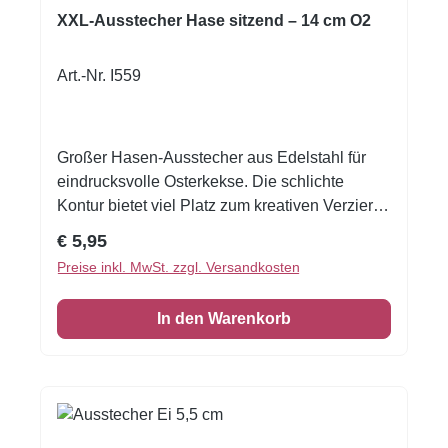
XXL-Ausstecher Hase sitzend – 14 cm O2
Art.-Nr. I559
Großer Hasen-Ausstecher aus Edelstahl für
eindrucksvolle Osterkekse. Die schlichte
Kontur bietet viel Platz zum kreativen Verzieren
mit Royal Icing, Zuckerguss oder Schokolade.
Regulärer Preis:
€ 5,95
Mit diesem XXL-Ausstecher gestalten Sie
Preise inkl. MwSt. zzgl. Versandkosten
große Kekse in Form eines sitzenden Hasen –
ideal für Ostern, Frühlingsfeste und selbst
In den Warenkorb
gebackene Geschenke. Die klare Kontur lässt
sich sauber ausstechen und anschließend
individuell verzieren.Der hochwertige
Edelstahl ist rostbeständig, langlebig und mit
einer polierten Naht verarbeitet. Neben
Keksteig eignet sich die Form auch zum