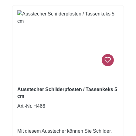
polierten Naht beständig gegen Rostauch zum
Ausstechen von Gemüse, Obst oder anderen
Köstlichkeiten geeignet Material und
PflegeHochwertiger Edelstahl mit polierter
Naht in erstklassiger AusführungLeichte
Reinigung in der SpülmaschineInhalt1 x Mini-
Ausstechform Hase auf Cardboard, 2,5 cm
Ausstecher Schilderpfosten / Tassenkeks 5
cm
Art.-Nr. H466
Mit diesem Ausstecher können Sie Schilder,