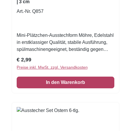
| 3 cm
Art.-Nr. Q857
Mini-Plätzchen-Ausstechform Möhre, Edelstahl
in erstklassiger Qualität, stabile Ausführung,
spülmaschinengeeignet, beständig gegen
Rost, mit polierter Naht, auf einem Cardboard
Regulärer Preis:
€ 2,99
präsentiertMaße: 3 cm
Preise inkl. MwSt. zzgl. Versandkosten
EigenschaftenAusstechform für kleine Möhren-
Plätzchen oder süße
In den Warenkorb
Verzierungenunempfindlicher
Edelstahlhochwertige Qualität dank der
polierten Naht beständig gegen Rostauch zum
Ausstechen von Gemüse, Obst oder anderen
Köstlichkeiten geeignet Material und
PflegeHochwertiger Edelstahl mit polierter
Naht in erstklassiger AusführungLeichte