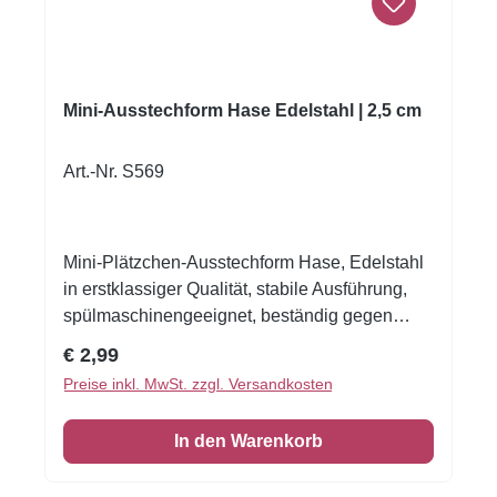
Salzteig oder für Filzarbeiten zum Seifen- oder
Kerzengießen.Das Leben auf dem Bauernhof
ist tierisch schön! Edelstahl – rostfrei –
spülmaschinengeeignetGröße: 8 cm
Mini-Ausstechform Hase Edelstahl | 2,5 cm
Art.-Nr. S569
Mini-Plätzchen-Ausstechform Hase, Edelstahl
in erstklassiger Qualität, stabile Ausführung,
spülmaschinengeeignet, beständig gegen
Rost, mit polierter Naht, auf einem Cardboard
Regulärer Preis:
€ 2,99
präsentiertMaße: 2,5 cm
Preise inkl. MwSt. zzgl. Versandkosten
EigenschaftenAusstechform für kleine Hasen-
Plätzchen oder süße
In den Warenkorb
Verzierungenunempfindlicher
Edelstahlhochwertige Qualität dank der