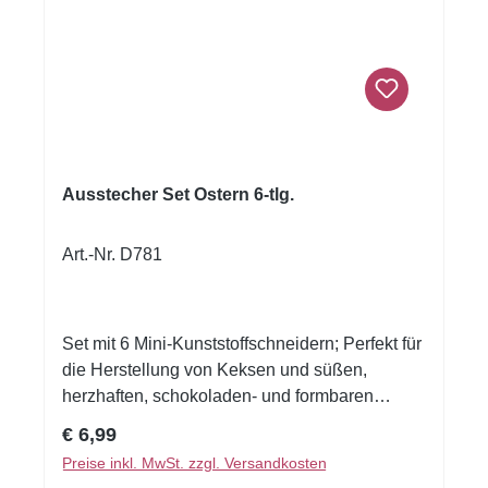
Reinigung in der SpülmaschineInhalt1 x Mini-
Ausstechform Möhre auf Cardboard, 3 cm
Ausstecher Set Ostern 6-tlg.
Art.-Nr. D781
Set mit 6 Mini-Kunststoffschneidern; Perfekt für
die Herstellung von Keksen und süßen,
herzhaften, schokoladen- und formbaren
Pasten. Inhalt: 6 Stk.
Regulärer Preis:
€ 6,99
Preise inkl. MwSt. zzgl. Versandkosten