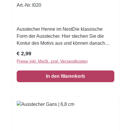
Art.-Nr. I020
Ausstecher Henne im NestDie klassische
Form der Ausstecher. Hier stechen Sie die
Kontur des Motivs aus und können danach
ihrer Kreativität beim Verzieren freien Lauf
Regulärer Preis:
€ 2,99
lassen. Unsere Ausstechformen eignen sich
Preise inkl. MwSt. zzgl. Versandkosten
nicht nur hervorragend zum Plätzchen backen.
Sie können auch für Brot, Butter, Käse, Wurst,
In den Warenkorb
Obst & Gemüse genutzt werden. Werten Sie
somit jedes Buffet und jedes Pausenbrot auf.
Auch alle Bastler kommen auf Ihre Kosten,
denn zum Beispiel Seife und Knete können mit
den verschiedenen Ausstechern in die
Lieblingsform gebracht werden.Viel Spaß beim
Backen und Verzieren! Größe: ca 7 cm Inhalt: 1
Ausstecher.