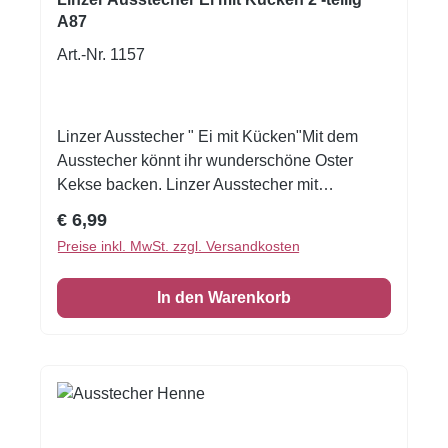
A87
Art.-Nr. 1157
Linzer Ausstecher " Ei mit Kücken"Mit dem
Ausstecher könnt ihr wunderschöne Oster
Kekse backen. Linzer Ausstecher mit
Kückenmotiv. Damit stechen sie den Innenteil
Regulärer Preis:
€ 6,99
gleich mit aus, somit haben Sie immer gleich
Preise inkl. MwSt. zzgl. Versandkosten
aussehende Kekse. Das Gegenstück ist im Set
enthalten Die Linzer Kekse können Sie
In den Warenkorb
wunderbar mit leckerer Marmelade füllen. L:
ca. 5,5 x 3,8 cmH: ca. 1,6 cmInhalt: 2
Ausstecher