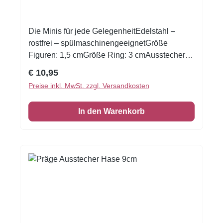
Die Minis für jede GelegenheitEdelstahl –
rostfrei – spülmaschinengeeignetGröße
Figuren: 1,5 cmGröße Ring: 3 cmAusstecher
im Set: Hase sitzend, Ente, Bär, Schwein, Blüte
Regulärer Preis:
€ 10,95
und RingZum Ausstechen von Teig, Fondant
Preise inkl. MwSt. zzgl. Versandkosten
oder Marzipan. Auch geeignet zum Basteln
oder Modellieren mit bspw. Knetmasse,
In den Warenkorb
Salzteig oder Fimo.