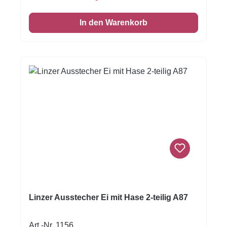
hervorragend zum Plätzchen backen. Sie
können auch für Brot, Butter, Käse, Wurst, Obst
In den Warenkorb
& Gemüse genutzt werden. Werten Sie somit
jedes Buffet und jedes Pausenbrot auf. Auch
alle Bastler kommen auf Ihre Kosten, denn zum
Beispiel Seife und Knete können mit den
verschiedenen Ausstechern in die
Lieblingsform gebracht werden.Viel Spaß beim
Backen und Verzieren!Henne 60x60 mm
Linzer Ausstecher Ei mit Hase 2-teilig A87
Art.-Nr. 1156