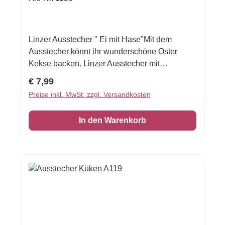
Linzer Ausstecher " Ei mit Hase"Mit dem
Ausstecher könnt ihr wunderschöne Oster
Kekse backen. Linzer Ausstecher mit
Hasenmotiv. Damit stechen sie den Innenteil
Regulärer Preis:
€ 7,99
gleich mit aus, somit haben Sie immer gleich
Preise inkl. MwSt. zzgl. Versandkosten
aussehende Kekse. Das Gegenstück ist im Set
enthalten Die Linzer Kekse können Sie
In den Warenkorb
wunderbar mit leckerer Marmelade füllen.
Größe ca. 5,5 x 3,8 cmH: ca. 1,6 cmInhalt: 2
Ausstecher