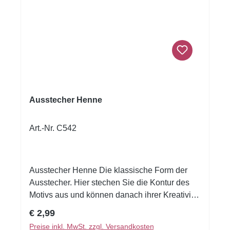
Ausstecher Henne
Art.-Nr. C542
Ausstecher Henne Die klassische Form der
Ausstecher. Hier stechen Sie die Kontur des
Motivs aus und können danach ihrer Kreativität
beim Verzieren freien Lauf lassen. Unsere
Regulärer Preis:
€ 2,99
Ausstechformen eignen sich nicht nur
Preise inkl. MwSt. zzgl. Versandkosten