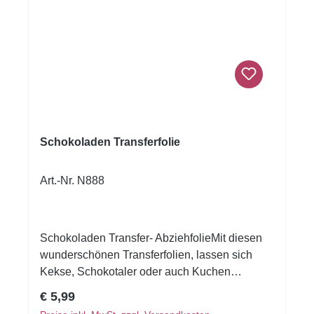
Schokoladen Transferfolie
Art.-Nr. N888
Schokoladen Transfer- AbziehfolieMit diesen
wunderschönen Transferfolien, lassen sich
Kekse, Schokotaler oder auch Kuchen
verzieren.Druck auf Schokolade. Schmelzen
Regulärer Preis:
€ 5,99
Sie die Schokolade, streichen Sie die