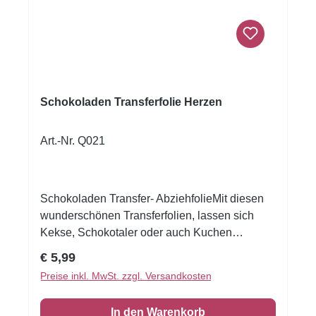
Schokoladen Transferfolie Herzen
Art.-Nr. Q021
Schokoladen Transfer- AbziehfolieMit diesen
wunderschönen Transferfolien, lassen sich
Kekse, Schokotaler oder auch Kuchen
verzieren.Druck auf Schokolade. Schmelzen
Regulärer Preis:
€ 5,99
Sie die Schokolade, streichen Sie die
Preise inkl. MwSt. zzgl. Versandkosten
Schokolade auf die Transferfolie, eventuell mit
einer Aufstreichmatte und lassen Sie diese fest
In den Warenkorb