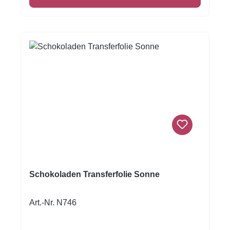
werden. Folie zum Schluss vorsichtig
abziehen.Nur für weisse Kuvertüre geeignet,
auf dunkler Kuvertüre sind die Motive nicht
sichtbar!Inhalt: 1 Bogen ca.A4, glutenfrei
Schokoladen Transferfolie Sonne
Art.-Nr. N746