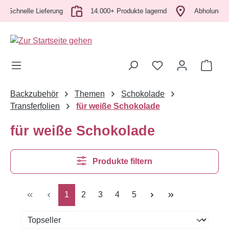
hnelle Lieferung
Zum Hauptinhalt springen
14.000+ Produkte lagernd
Abholung vor Ort
Ware
Backzubehör
Themen
Schokolade
Transferfolien
für weiße Schokolade
für weiße Schokolade
Produkte filtern
Seite
Seite
Seite
Seite
Seite
1
2
3
4
5