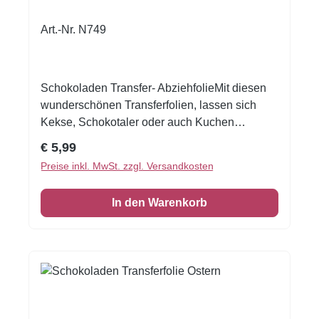
Art.-Nr. N749
Schokoladen Transfer- AbziehfolieMit diesen
wunderschönen Transferfolien, lassen sich
Kekse, Schokotaler oder auch Kuchen
verzieren.Druck auf Schokolade. Schmelzen
Regulärer Preis:
€ 5,99
Sie die Schokolade, streichen Sie die
Preise inkl. MwSt. zzgl. Versandkosten
Schokolade auf die Transferfolie, eventuell mit
einer Aufstreichmatte und lassen Sie diese fest
In den Warenkorb
werden. Folie zum Schluss vorsichtig
abziehen.Nur für weisse Kuvertüre geeignet,
auf dunkler Kuvertüre sind die Motive nicht
sichtbar!Inhalt: 1 Bogen ca.A4, glutenfrei