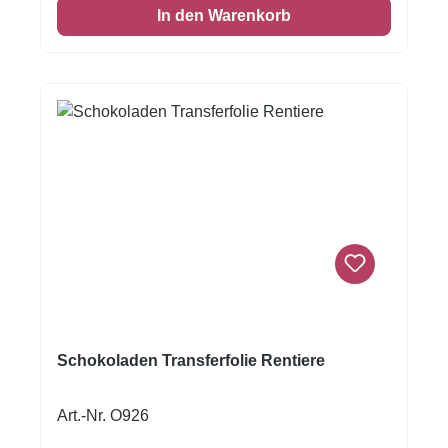
In den Warenkorb
werden. Folie zum Schluss vorsichtig
abziehen.Nur für weisse Kuvertüre geeignet,
auf dunkler Kuvertüre sind die Motive nicht
sichtbar!Inhalt: 1 Bogen ca.A4, glutenfrei
Schokoladen Transferfolie Rentiere
Art.-Nr. O926