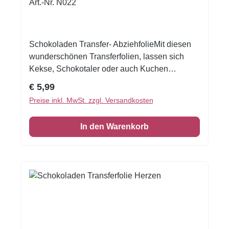
Art.-Nr. N022
Schokoladen Transfer- AbziehfolieMit diesen
wunderschönen Transferfolien, lassen sich
Kekse, Schokotaler oder auch Kuchen
verzieren.Druck auf Schokolade. Schmelzen
Regulärer Preis:
€ 5,99
Sie die Schokolade, streichen Sie die
Preise inkl. MwSt. zzgl. Versandkosten
Schokolade auf die Transferfolie, eventuell mit
einer Aufstreichmatte und lassen Sie diese fest
In den Warenkorb
werden. Folie zum Schluss vorsichtig
abziehen.Nur für weisse Kuvertüre geeignet,
auf dunkler Kuvertüre sind die Motive nicht
sichtbar!Inhalt: 1 Bogen ca.A4, glutenfrei