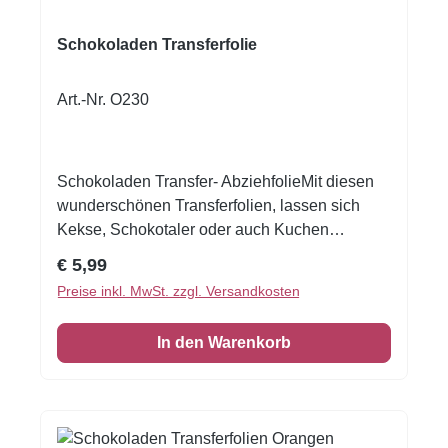
Schokoladen Transferfolie
Art.-Nr. O230
Schokoladen Transfer- AbziehfolieMit diesen
wunderschönen Transferfolien, lassen sich
Kekse, Schokotaler oder auch Kuchen
verzieren.Druck auf Schokolade. Schmelzen
Regulärer Preis:
€ 5,99
Sie die Schokolade, streichen Sie die
Preise inkl. MwSt. zzgl. Versandkosten
Schokolade auf die Transferfolie, eventuell mit
einer Aufstreichmatte und lassen Sie diese fest
In den Warenkorb
werden. Folie zum Schluss vorsichtig
abziehen.Nur für weisse Kuvertüre geeignet,
auf dunkler Kuvertüre sind die Motive nicht
sichtbar!Inhalt: 1 Bogen ca.A4, glutenfrei