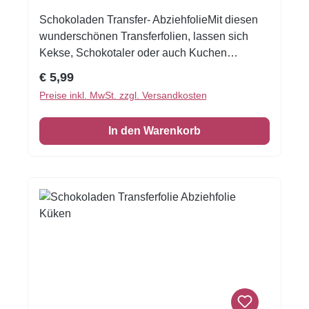
Schokoladen Transfer- AbziehfolieMit diesen
wunderschönen Transferfolien, lassen sich
Kekse, Schokotaler oder auch Kuchen
verzieren.Druck auf Schokolade. Schmelzen
Regulärer Preis:
€ 5,99
Sie die Schokolade, streichen Sie die
Preise inkl. MwSt. zzgl. Versandkosten
Schokolade auf die Transferfolie, eventuell mit
einer Aufstreichmatte und lassen Sie diese fest
In den Warenkorb
werden. Folie zum Schluss vorsichtig
abziehen.Nur für weisse Kuvertüre geeignet,
auf dunkler Kuvertüre sind die Motive nicht
sichtbar!Inhalt: 1 Bogen ca.A4, glutenfrei