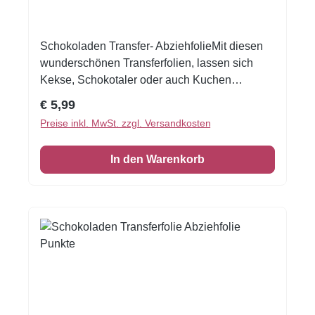
Schokoladen Transfer- AbziehfolieMit diesen
wunderschönen Transferfolien, lassen sich
Kekse, Schokotaler oder auch Kuchen
verzieren.Druck auf Schokolade. Schmelzen
Regulärer Preis:
€ 5,99
Sie die Schokolade, streichen Sie die
Preise inkl. MwSt. zzgl. Versandkosten
Schokolade auf die Transferfolie, eventuell mit
einer Aufstreichmatte und lassen Sie diese fest
In den Warenkorb
werden. Folie zum Schluss vorsichtig
abziehen.Nur für weisse Kuvertüre geeignet,
auf dunkler Kuvertüre sind die Motive nicht
sichtbar!Inhalt: 1 Bogen ca.A4, glutenfrei