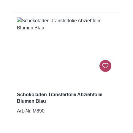
abziehen.Nur für weisse Kuvertüre geeignet,
auf dunkler Kuvertüre sind die Motive nicht
sichtbar!Inhalt: 1 Bogen ca.A4, glutenfrei
Schokoladen Transferfolie Abziehfolie
Blumen Blau
Art.-Nr. M890