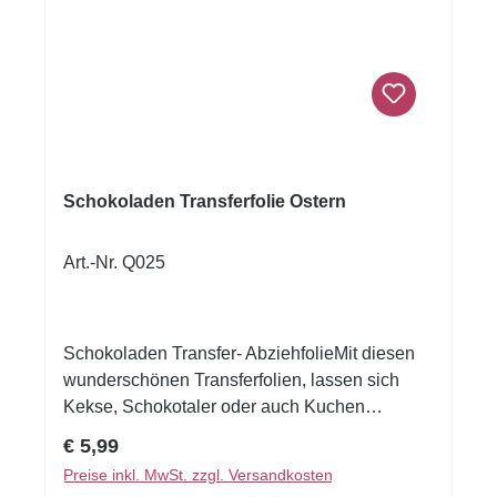
Schokoladen Transferfolie Ostern
Art.-Nr. Q025
Schokoladen Transfer- AbziehfolieMit diesen
wunderschönen Transferfolien, lassen sich
Kekse, Schokotaler oder auch Kuchen
verzieren.Druck auf Schokolade. Schmelzen
Regulärer Preis:
€ 5,99
Sie die Schokolade, streichen Sie die
Preise inkl. MwSt. zzgl. Versandkosten
Schokolade auf die Transferfolie, eventuell mit