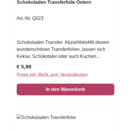
Schokoladen Transferfolie Ostern
Art.-Nr. Q023
Schokoladen Transfer- AbziehfolieMit diesen
wunderschönen Transferfolien, lassen sich
Kekse, Schokotaler oder auch Kuchen
verzieren.Druck auf Schokolade. Schmelzen
Regulärer Preis:
€ 5,99
Sie die Schokolade, streichen Sie die
Preise inkl. MwSt. zzgl. Versandkosten
Schokolade auf die Transferfolie, eventuell mit
einer Aufstreichmatte und lassen Sie diese fest
In den Warenkorb
werden. Folie zum Schluss vorsichtig
abziehen.Nur für weisse Kuvertüre geeignet,
auf dunkler Kuvertüre sind die Motive nicht
sichtbar!Inhalt: 1 Bogen ca.A4, glutenfrei