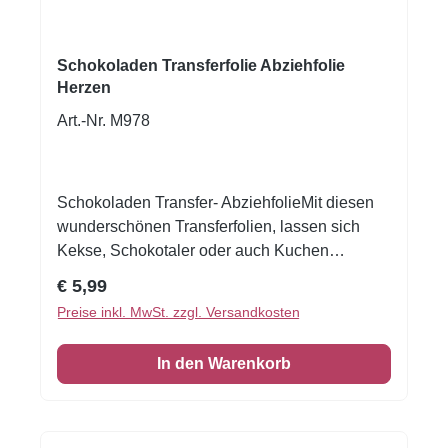
Schokoladen Transferfolie Abziehfolie
Herzen
Art.-Nr. M978
Schokoladen Transfer- AbziehfolieMit diesen
wunderschönen Transferfolien, lassen sich
Kekse, Schokotaler oder auch Kuchen
verzieren.Druck auf Schokolade. Schmelzen
Regulärer Preis:
€ 5,99
Sie die Schokolade, streichen Sie die
Preise inkl. MwSt. zzgl. Versandkosten
Schokolade auf die Transferfolie, eventuell mit
einer Aufstreichmatte und lassen Sie diese fest
In den Warenkorb
werden. Folie zum Schluss vorsichtig
abziehen.Nur für weisse Kuvertüre geeignet,
auf dunkler Kuvertüre sind die Motive nicht
sichtbar!Inhalt: 1 Bogen ca.A4, glutenfrei