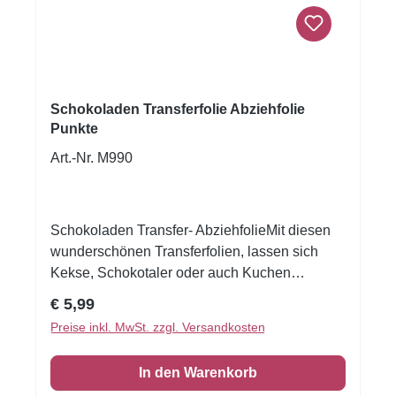
Schokoladen Transferfolie Abziehfolie
Punkte
Art.-Nr. M990
Schokoladen Transfer- AbziehfolieMit diesen
wunderschönen Transferfolien, lassen sich
Kekse, Schokotaler oder auch Kuchen
verzieren.Druck auf Schokolade. Schmelzen
Regulärer Preis:
€ 5,99
Sie die Schokolade, streichen Sie die
Preise inkl. MwSt. zzgl. Versandkosten
Schokolade auf die Transferfolie, eventuell mit
einer Aufstreichmatte und lassen Sie diese fest
In den Warenkorb
werden. Folie zum Schluss vorsichtig