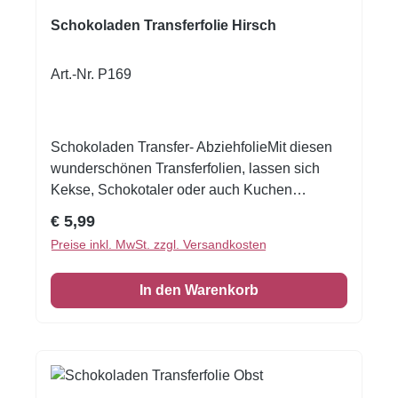
Schokoladen Transferfolie Hirsch
Art.-Nr. P169
Schokoladen Transfer- AbziehfolieMit diesen
wunderschönen Transferfolien, lassen sich
Kekse, Schokotaler oder auch Kuchen
verzieren.Druck auf Schokolade. Schmelzen
Regulärer Preis:
€ 5,99
Sie die Schokolade, streichen Sie die
Preise inkl. MwSt. zzgl. Versandkosten
Schokolade auf die Transferfolie, eventuell mit
einer Aufstreichmatte und lassen Sie diese fest
In den Warenkorb
werden. Folie zum Schluss vorsichtig
abziehen.Nur für weisse Kuvertüre geeignet,
auf dunkler Kuvertüre sind die Motive nicht
sichtbar!Inhalt: 1 Bogen ca.A4, glutenfrei