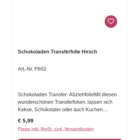
Schokoladen Transferfolie Hirsch
Art.-Nr. P602
Schokoladen Transfer- AbziehfolieMit diesen
wunderschönen Transferfolien, lassen sich
Kekse, Schokotaler oder auch Kuchen
verzieren.Druck auf Schokolade. Schmelzen
Regulärer Preis:
€ 5,99
Sie die Schokolade, streichen Sie die
Preise inkl. MwSt. zzgl. Versandkosten
Schokolade auf die Transferfolie, eventuell mit
einer Aufstreichmatte und lassen Sie diese fest