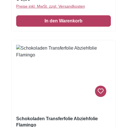
Sie die Schokolade, streichen Sie die
Preise inkl. MwSt. zzgl. Versandkosten
Schokolade auf die Transferfolie, eventuell mit
einer Aufstreichmatte und lassen Sie diese fest
In den Warenkorb
werden. Folie zum Schluss vorsichtig
abziehen.Nur für weisse Kuvertüre geeignet,
auf dunkler Kuvertüre sind die Motive nicht
sichtbar!Inhalt: 1 Bogen ca.A4, glutenfrei
Schokoladen Transferfolie Abziehfolie
Flamingo