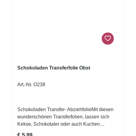
Schokoladen Transferfolie Obst
Art.-Nr. O238
Schokoladen Transfer- AbziehfolieMit diesen
wunderschönen Transferfolien, lassen sich
Kekse, Schokotaler oder auch Kuchen
verzieren.Druck auf Schokolade. Schmelzen
Regulärer Preis:
€ 5,99