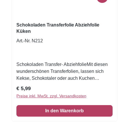
Schokoladen Transferfolie Abziehfolie
Küken
Art.-Nr. N212
Schokoladen Transfer- AbziehfolieMit diesen
wunderschönen Transferfolien, lassen sich
Kekse, Schokotaler oder auch Kuchen
verzieren.Druck auf Schokolade. Schmelzen
Regulärer Preis:
€ 5,99
Sie die Schokolade, streichen Sie die
Preise inkl. MwSt. zzgl. Versandkosten
Schokolade auf die Transferfolie, eventuell mit
einer Aufstreichmatte und lassen Sie diese fest
In den Warenkorb
werden. Folie zum Schluss vorsichtig
abziehen.Nur für weisse Kuvertüre geeignet,
auf dunkler Kuvertüre sind die Motive nicht