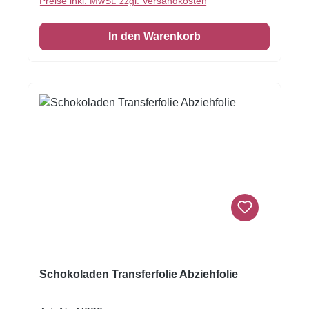
Preise inkl. MwSt. zzgl. Versandkosten
Schokolade auf die Transferfolie, eventuell mit
einer Aufstreichmatte und lassen Sie diese fest
In den Warenkorb
werden. Folie zum Schluss vorsichtig
abziehen.Nur für weisse Kuvertüre geeignet,
auf dunkler Kuvertüre sind die Motive nicht
sichtbar!Inhalt: 1 Bogen ca.A4, glutenfrei
Schokoladen Transferfolie Abziehfolie