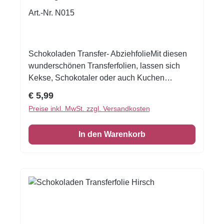
Art.-Nr. N015
Schokoladen Transfer- AbziehfolieMit diesen
wunderschönen Transferfolien, lassen sich
Kekse, Schokotaler oder auch Kuchen
verzieren.Druck auf Schokolade. Schmelzen
Regulärer Preis:
€ 5,99
Sie die Schokolade, streichen Sie die
Preise inkl. MwSt. zzgl. Versandkosten
Schokolade auf die Transferfolie, eventuell mit
einer Aufstreichmatte und lassen Sie diese fest
In den Warenkorb
werden. Folie zum Schluss vorsichtig
abziehen.Nur für weisse Kuvertüre geeignet,
auf dunkler Kuvertüre sind die Motive nicht
sichtbar!Inhalt: 1 Bogen ca.A4, glutenfrei