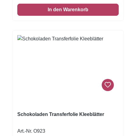
einer Aufstreichmatte und lassen Sie diese fest
In den Warenkorb
werden. Folie zum Schluss vorsichtig
abziehen.Nur für weisse Kuvertüre geeignet,
auf dunkler Kuvertüre sind die Motive nicht
sichtbar!Inhalt: 1 Bogen ca.A4, glutenfrei
Schokoladen Transferfolie Kleeblätter
Art.-Nr. O923