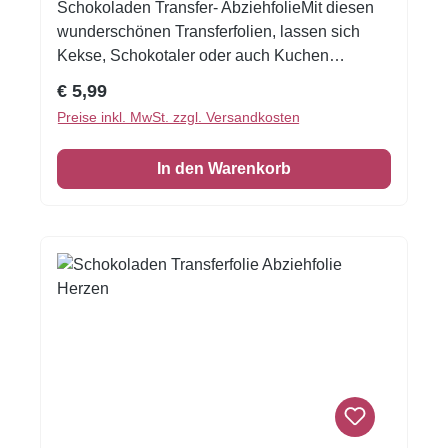
Schokoladen Transfer- AbziehfolieMit diesen
wunderschönen Transferfolien, lassen sich
Kekse, Schokotaler oder auch Kuchen
verzieren.Druck auf Schokolade. Schmelzen
Regulärer Preis:
€ 5,99
Sie die Schokolade, streichen Sie die
Preise inkl. MwSt. zzgl. Versandkosten
Schokolade auf die Transferfolie, eventuell mit
einer Aufstreichmatte und lassen Sie diese fest
In den Warenkorb
werden. Folie zum Schluss vorsichtig
abziehen.Nur für weisse Kuvertüre geeignet,
auf dunkler Kuvertüre sind die Motive nicht
sichtbar!Inhalt: 1 Bogen ca.A4, glutenfrei