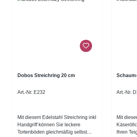
cm. Aus Edelstahl. Größe: Ø24-30
Prinzregente
cm.
Biskuitbö
sieben Schi
mehr. Brandteigböden: Auch für
luftige B
Ring bestens
Handhabu
praktische
komforta
des Strei
Dobos Streichring 20 cm
Schaum-
Teig präz
dem Back
verstreichen. R
Art.-Nr. E232
Art.-Nr. 
Langlebig
hochwerti
Streichrin
Mit diesem Edelstahl Streichring inkl
Mit dies
spülmasc
Handgriff können Sie leckere
Käseröll
langlebig
Tortenböden gleichmäßig selbst
Ihren Tei
Beanspru