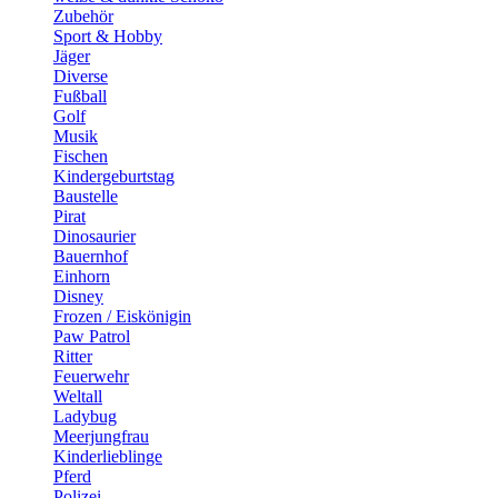
Zubehör
Sport & Hobby
Jäger
Diverse
Fußball
Golf
Musik
Fischen
Kindergeburtstag
Baustelle
Pirat
Dinosaurier
Bauernhof
Einhorn
Disney
Frozen / Eiskönigin
Paw Patrol
Ritter
Feuerwehr
Weltall
Ladybug
Meerjungfrau
Kinderlieblinge
Pferd
Polizei