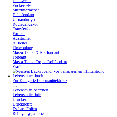
Halloween
Zuckerdeko
Muffinförmchen
Dekofondant
Umrandungen
Rouladendekor
Transferfolien
Formen
Ausstecher
Aufleger
Einschulung
Massa Ticino & Rollfondant
Fondant
Massa Ticino Tropic Rollfondant
Waffeln
Lebensmitteldruck
Zur Kategorie Lebensmitteldruck
Lebensmittelpatronen
Lebensmitteltinte
Drucker
Druckköpfe
Essbare Folien
Reinigungspatronen