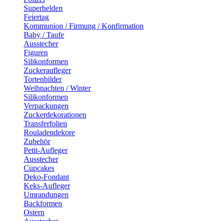
Superhelden
Feiertag
Kommunion / Firmung / Konfirmation
Baby / Taufe
Ausstecher
Figuren
Silikonformen
Zuckeraufleger
Tortenbilder
Weihnachten / Winter
Silikonformen
Verpackungen
Zuckerdekorationen
Transferfolien
Rouladendekore
Zubehör
Petit-Aufleger
Ausstecher
Cupcakes
Deko-Fondant
Keks-Aufleger
Umrandungen
Backformen
Ostern