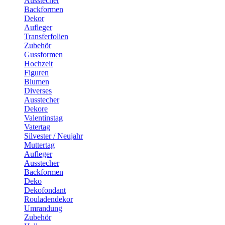
Ausstecher
Backformen
Dekor
Aufleger
Transferfolien
Zubehör
Gussformen
Hochzeit
Figuren
Blumen
Diverses
Ausstecher
Dekore
Valentinstag
Vatertag
Silvester / Neujahr
Muttertag
Aufleger
Ausstecher
Backformen
Deko
Dekofondant
Rouladendekor
Umrandung
Zubehör