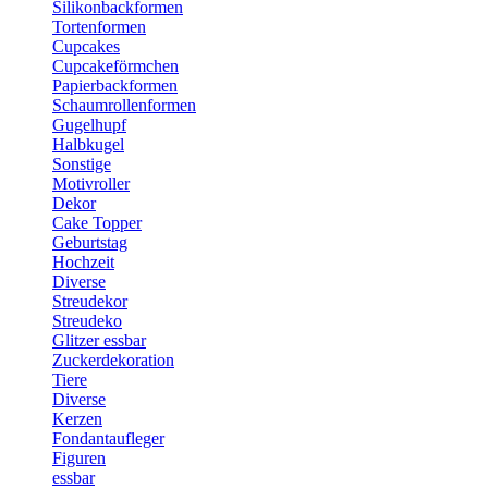
Silikonbackformen
Tortenformen
Cupcakes
Cupcakeförmchen
Papierbackformen
Schaumrollenformen
Gugelhupf
Halbkugel
Sonstige
Motivroller
Dekor
Cake Topper
Geburtstag
Hochzeit
Diverse
Streudekor
Streudeko
Glitzer essbar
Zuckerdekoration
Tiere
Diverse
Kerzen
Fondantaufleger
Figuren
essbar