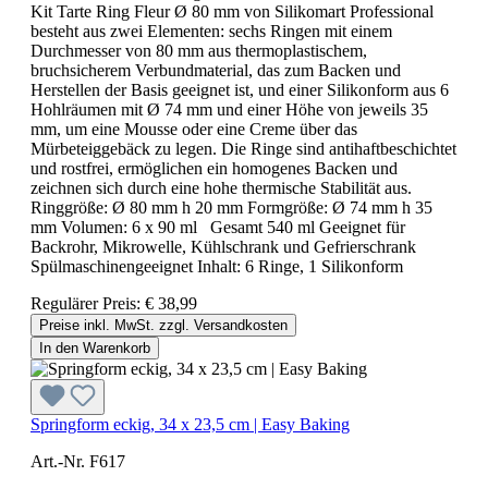
Kit Tarte Ring Fleur Ø 80 mm von Silikomart Professional
besteht aus zwei Elementen: sechs Ringen mit einem
Durchmesser von 80 mm aus thermoplastischem,
bruchsicherem Verbundmaterial, das zum Backen und
Herstellen der Basis geeignet ist, und einer Silikonform aus 6
Hohlräumen mit Ø 74 mm und einer Höhe von jeweils 35
mm, um eine Mousse oder eine Creme über das
Mürbeteiggebäck zu legen. Die Ringe sind antihaftbeschichtet
und rostfrei, ermöglichen ein homogenes Backen und
zeichnen sich durch eine hohe thermische Stabilität aus.
Ringgröße: Ø 80 mm h 20 mm Formgröße: Ø 74 mm h 35
mm Volumen: 6 x 90 ml Gesamt 540 ml Geeignet für
Backrohr, Mikrowelle, Kühlschrank und Gefrierschrank
Spülmaschinengeeignet Inhalt: 6 Ringe, 1 Silikonform
Regulärer Preis:
€ 38,99
Preise inkl. MwSt. zzgl. Versandkosten
In den Warenkorb
Springform eckig, 34 x 23,5 cm | Easy Baking
Art.-Nr. F617