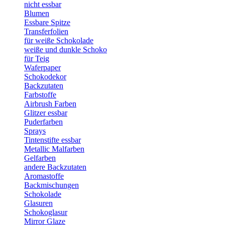
nicht essbar
Blumen
Essbare Spitze
Transferfolien
für weiße Schokolade
weiße und dunkle Schoko
für Teig
Waferpaper
Schokodekor
Backzutaten
Farbstoffe
Airbrush Farben
Glitzer essbar
Puderfarben
Sprays
Tintenstifte essbar
Metallic Malfarben
Gelfarben
andere Backzutaten
Aromastoffe
Backmischungen
Schokolade
Glasuren
Schokoglasur
Mirror Glaze