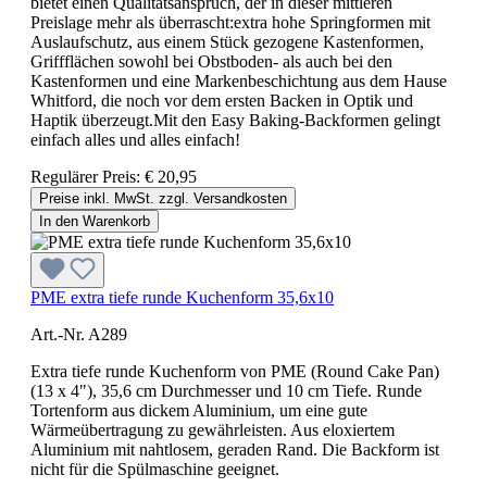
bietet einen Qualitätsanspruch, der in dieser mittleren
Preislage mehr als überrascht:extra hohe Springformen mit
Auslaufschutz, aus einem Stück gezogene Kastenformen,
Griffflächen sowohl bei Obstboden- als auch bei den
Kastenformen und eine Markenbeschichtung aus dem Hause
Whitford, die noch vor dem ersten Backen in Optik und
Haptik überzeugt.Mit den Easy Baking-Backformen gelingt
einfach alles und alles einfach!
Regulärer Preis:
€ 20,95
Preise inkl. MwSt. zzgl. Versandkosten
In den Warenkorb
PME extra tiefe runde Kuchenform 35,6x10
Art.-Nr. A289
Extra tiefe runde Kuchenform von PME (Round Cake Pan)
(13 x 4"), 35,6 cm Durchmesser und 10 cm Tiefe. Runde
Tortenform aus dickem Aluminium, um eine gute
Wärmeübertragung zu gewährleisten. Aus eloxiertem
Aluminium mit nahtlosem, geraden Rand. Die Backform ist
nicht für die Spülmaschine geeignet.