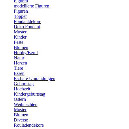
Figuren
modellierte Figuren
Figuren
Topper
Fondantdekore
Deko Fondant
Muster
Kinder
Feste
Blumen
Hobby/Beruf
Natur
Herzen
Tiere
Essen
Essbare Umrandungen
Geburtstag
Hochzeit
Kindergeburtstag
Ostern
Weihnachten
Muster
Blumen
Diverse
Rouladendekore