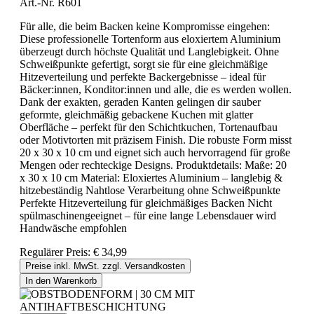
Art.-Nr. R601
Für alle, die beim Backen keine Kompromisse eingehen:
Diese professionelle Tortenform aus eloxiertem Aluminium
überzeugt durch höchste Qualität und Langlebigkeit. Ohne
Schweißpunkte gefertigt, sorgt sie für eine gleichmäßige
Hitzeverteilung und perfekte Backergebnisse – ideal für
Bäcker:innen, Konditor:innen und alle, die es werden wollen.
Dank der exakten, geraden Kanten gelingen dir sauber
geformte, gleichmäßig gebackene Kuchen mit glatter
Oberfläche – perfekt für den Schichtkuchen, Tortenaufbau
oder Motivtorten mit präzisem Finish. Die robuste Form misst
20 x 30 x 10 cm und eignet sich auch hervorragend für große
Mengen oder rechteckige Designs. Produktdetails: Maße: 20
x 30 x 10 cm Material: Eloxiertes Aluminium – langlebig &
hitzebeständig Nahtlose Verarbeitung ohne Schweißpunkte
Perfekte Hitzeverteilung für gleichmäßiges Backen Nicht
spülmaschinengeeignet – für eine lange Lebensdauer wird
Handwäsche empfohlen
Regulärer Preis:
€ 34,99
Preise inkl. MwSt. zzgl. Versandkosten
In den Warenkorb