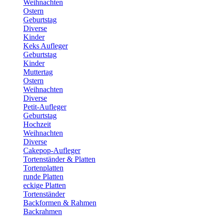
Weihnachten
Ostern
Geburtstag
Diverse
Kinder
Keks Aufleger
Geburtstag
Kinder
Muttertag
Ostern
Weihnachten
Diverse
Petit-Aufleger
Geburtstag
Hochzeit
Weihnachten
Diverse
Cakepop-Aufleger
Tortenständer & Platten
Tortenplatten
runde Platten
eckige Platten
Tortenständer
Backformen & Rahmen
Backrahmen