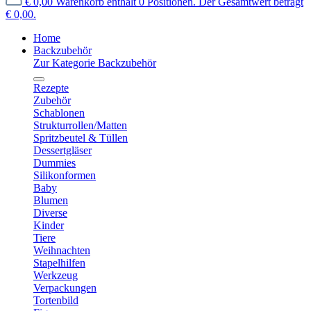
€ 0,00
Warenkorb enthält 0 Positionen. Der Gesamtwert beträgt
€ 0,00.
Home
Backzubehör
Zur Kategorie Backzubehör
Rezepte
Zubehör
Schablonen
Strukturrollen/Matten
Spritzbeutel & Tüllen
Dessertgläser
Dummies
Silikonformen
Baby
Blumen
Diverse
Kinder
Tiere
Weihnachten
Stapelhilfen
Werkzeug
Verpackungen
Tortenbild