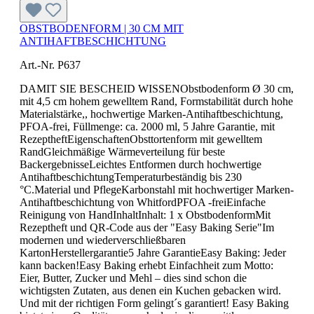
OBSTBODENFORM | 30 CM MIT
ANTIHAFTBESCHICHTUNG
Art.-Nr. P637
DAMIT SIE BESCHEID WISSENObstbodenform Ø 30 cm,
mit 4,5 cm hohem gewelltem Rand, Formstabilität durch hohe
Materialstärke,, hochwertige Marken-Antihaftbeschichtung,
PFOA-frei, Füllmenge: ca. 2000 ml, 5 Jahre Garantie, mit
RezeptheftEigenschaftenObsttortenform mit gewelltem
RandGleichmäßige Wärmeverteilung für beste
BackergebnisseLeichtes Entformen durch hochwertige
AntihaftbeschichtungTemperaturbeständig bis 230
°C.Material und PflegeKarbonstahl mit hochwertiger Marken-
Antihaftbeschichtung von WhitfordPFOA -freiEinfache
Reinigung von HandInhaltInhalt: 1 x ObstbodenformMit
Rezeptheft und QR-Code aus der "Easy Baking Serie"Im
modernen und wiederverschließbaren
KartonHerstellergarantie5 Jahre GarantieEasy Baking: Jeder
kann backen!Easy Baking erhebt Einfachheit zum Motto:
Eier, Butter, Zucker und Mehl – dies sind schon die
wichtigsten Zutaten, aus denen ein Kuchen gebacken wird.
Und mit der richtigen Form gelingt´s garantiert! Easy Baking