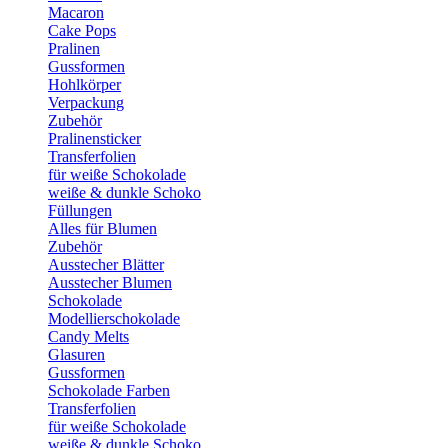
Macaron
Cake Pops
Pralinen
Gussformen
Hohlkörper
Verpackung
Zubehör
Pralinensticker
Transferfolien
für weiße Schokolade
weiße & dunkle Schoko
Füllungen
Alles für Blumen
Zubehör
Ausstecher Blätter
Ausstecher Blumen
Schokolade
Modellierschokolade
Candy Melts
Glasuren
Gussformen
Schokolade Farben
Transferfolien
für weiße Schokolade
weiße & dunkle Schoko