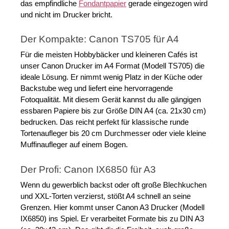
das empfindliche 
Fondantpapier
 gerade eingezogen wird 
Lebensmitteldrucker richtig warten, damit er
und nicht im Drucker bricht.
Ihnen lange Freude bereitet.Dieser Kurs ist
ideal für alle, die ihre Fähigkeiten im Bereich
Der Kompakte: Canon TS705 für A4
des Lebensmitteldrucks erweitern möchten, sei
es für den professionellen Einsatz oder als
Für die meisten Hobbybäcker und kleineren Cafés ist 
unser Canon Drucker im A4 Format (Modell TS705) die 
Hobby. Machen Sie Ihre Kreationen zu wahren
ideale Lösung. Er nimmt wenig Platz in der Küche oder 
Kunstwerken und begeistern Sie Ihre Kunden
Backstube weg und liefert eine hervorragende 
oder Gäste mit essbaren
Fotoqualität. Mit diesem Gerät kannst du alle gängigen 
Meisterwerken!Starten Sie jetzt und werden
essbaren Papiere bis zur Größe DIN A4 (ca. 21x30 cm) 
Sie zum Profi im Lebensmitteldruck! Hier eine
bedrucken. Das reicht perfekt für klassische runde 
kurze Vorschau:
Tortenaufleger bis 20 cm Durchmesser oder viele kleine 
Muffinaufleger auf einem Bogen.
Der Profi: Canon IX6850 für A3
Wenn du gewerblich backst oder oft große Blechkuchen 
und XXL-Torten verzierst, stößt A4 schnell an seine 
Grenzen. Hier kommt unser Canon A3 Drucker (Modell 
IX6850) ins Spiel. Er verarbeitet Formate bis zu DIN A3 