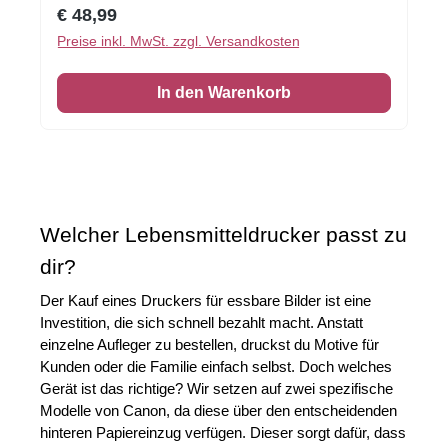
Fotodrucke in der Küche kreativ einsetzen
Regulärer Preis:
€ 48,99
können – ob auf Baiser, Gebäck oder anderen
Preise inkl. MwSt. zzgl. Versandkosten
Leckereien.Was Sie im Kurs
erwartet:Detaillierte Anleitungen und
In den Warenkorb
Erklärungen: Verstehen Sie die verschiedenen
Arten von essbaren Folien und deren
Anwendungsmöglichkeiten.Praktische Tipps
und Tricks: Profitieren Sie von Insiderwissen
zur Handhabung der Patronen und zur
Verwendung der Reinigungspatronen, um stets
Welcher Lebensmitteldrucker passt zu 
optimale Druckergebnisse zu erzielen.Effektive
dir?
Druckereinstellungen: Lernen Sie die besten
Einstellungen für Ihren Lebensmitteldrucker
Der Kauf eines Druckers für essbare Bilder ist eine 
kennen, um perfekte Drucke zu
Investition, die sich schnell bezahlt macht. Anstatt 
gewährleisten.Vielseitige Anwendungsideen:
einzelne Aufleger zu bestellen, druckst du Motive für 
Entdecken Sie kreative Techniken, um Ihre
Kunden oder die Familie einfach selbst. Doch welches 
gedruckten Kunstwerke auf Baiser, Gebäck
Gerät ist das richtige? Wir setzen auf zwei spezifische 
Modelle von Canon, da diese über den entscheidenden 
und vieles mehr zu übertragen.Wartung und
hinteren Papiereinzug verfügen. Dieser sorgt dafür, dass 
Pflege: Erfahren Sie, wie Sie Ihren