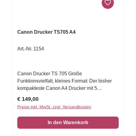
Canon Drucker TS705 A4
Art.-Nr. 1154
Canon Drucker TS 705 Große
Funktionsvielfalt, kleines Format: Der bisher
kompakteste Canon A4 Drucker mit 5
separaten Tinten, einer Papierkapazität von bis
Regulärer Preis:
€ 149,00
zu 350 Blatt und nahtloser Konnektivität liefert
Preise inkl. MwSt. zzgl. Versandkosten
professionell aussehende Dokumente und
hochwertige Fotos.5 separate Tintentanks -
In den Warenkorb
passende Lebensmittelpatronen PGI-580/CLI-
5812-zeiliges LCDPapiergröße bis