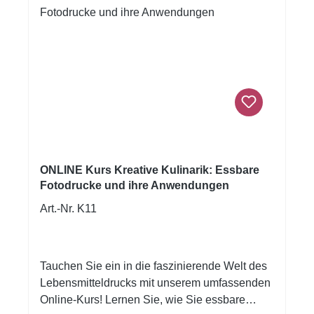
43.5dB(A) • Abmessungen (BxHxT):
584x159x310mm • Gewicht: 8.10kg •
Verbrauchsmaterial: CLI-551, PGI-550PGBK
• Farbsystem: 5-farbig • Besonderheiten:
randloser Druck, Google Cloud Print
• Herstellergarantie: ein Jahr Passende
Lebensmittelpatronen: Art.Nr. 2479 Passende
Reinigungspatronen: Artnr. A623 Der
Drucker wird ohne Tintenpatronen, mit
Druckkopf und Anleitung in Deutsch
ausgeliefert.
ONLINE Kurs Kreative Kulinarik: Essbare
Fotodrucke und ihre Anwendungen
Art.-Nr. K11
Tauchen Sie ein in die faszinierende Welt des
Lebensmitteldrucks mit unserem umfassenden
Online-Kurs! Lernen Sie, wie Sie essbare