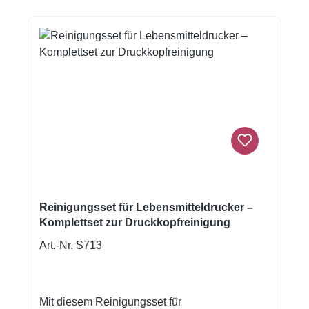
A4LAN-/WLAN-Konnektivität PIXMA Cloud
Link 350 Blatt Papierkapazität Automatischer
beidseitiger Druck Kopie über Smartphone
Dazu passendes Set Lebensmittelpatronen:
Art.Nr. 1084 Wir empfehlen den Kauf von
Reinigungspatronen um eine optimale
Druckqualität zu gewährleisten. (Art Nr. 1336)
Der Drucker wird ohne Tintenpatronen, mit
Druckkopf und Anleitung in Deutsch
ausgeliefert. Für gewerbliche Nutzung
empfehlen wir den Drucker Artnr: 1104
Reinigungsset für Lebensmitteldrucker –
Komplettset zur Druckkopfreinigung
Art.-Nr. S713
Mit diesem Reinigungsset für