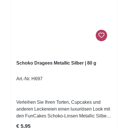
enthalten von: Schalenfrüchte. An einem
dunklen, trockenen Platz lagern, 15-20°C
Nährwerte pro 100 g Nutritional Information
FunCakes Sugar Pearls Medium Shiny Black
80g Energy (kJ) 1691 kJ Energy (kcal) 398 kcal
Fat 0 g of which saturated 0 g Carbohydrates
99 g of which sugars 98 g Protein 0 g Salt 0 g
Schoko Dragees Metallic Silber | 80 g
Art.-Nr. H697
Verleihen Sie Ihren Torten, Cupcakes und
anderen Leckereien einen luxuriösen Look mit
den FunCakes Schoko-Linsen Metallic Silber.
Ideal für schöne Kreationen für die Feiertage.
Regulärer Preis:
€ 5,95