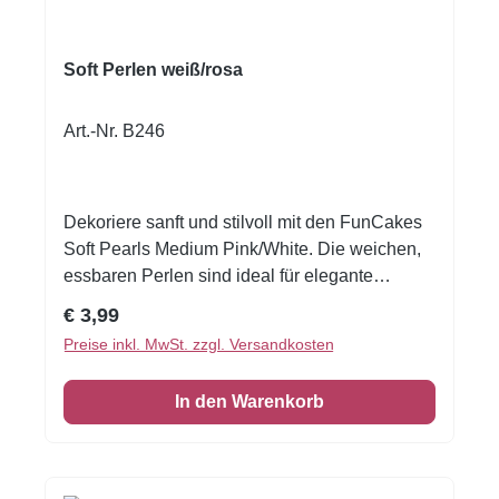
Soft Perlen weiß/rosa
Art.-Nr. B246
Dekoriere sanft und stilvoll mit den FunCakes
Soft Pearls Medium Pink/White. Die weichen,
essbaren Perlen sind ideal für elegante
Akzente. Rosa und Weiß verleihen jedem
Regulärer Preis:
€ 3,99
Gebäck eine charmante, feminine Note.
Preise inkl. MwSt. zzgl. Versandkosten
Weiche, essbare ZuckerperlenFarbmix: Rosa
und WeißPerfekt für Torten, Cupcakes und
In den Warenkorb
KekseAuftragen, bevor die Glasur aushärtet,
um die Perlen sicher zu fixieren. Inhalt: ca. 60
g.Zutaten: Zucker, Dextrose, Reismehl,
Glukosesirup, Invertzuckersirup,