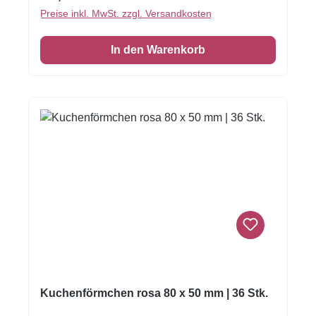
Verpackt in einem praktischen Behälter.
Preise inkl. MwSt. zzgl. Versandkosten
Liebevolle Linsen für verschiedene Anlässe!
Farben: Silber. Verpackt in einem praktischen
In den Warenkorb
Streudosenglas. Lagerung bei 15°C und 22°C
in einer dunklen Umgebung. Inhalt:80
Gramm.Zutaten: Zucker, Milchpulver (voll),
Kakaobutter, Weizenmehl, Kakaomasse,
Laktose, Stärke (Weizen), Stärke (Mais,
modifiziertes), Glukosesirup, Farbstoff: E174,
Verdickungsmittel: E414, Salz, Emulgator:
E322 (Sonnenblumen), Gelatine (Rind).Für
Allergene siehe fett gedruckte Zutaten.
Nährwerte pro 100 gNutritional Information
FunCakes Choco Lentils Metallic Silver 80g
Energy (kJ)1930 kJ Energy (kcal)458 kcal
Fat15 g of which saturated3.6 g
Carbohydrates77 g of which sugars68 g
Protein4.5 g Salt0.3 g
Kuchenförmchen rosa 80 x 50 mm | 36 Stk.