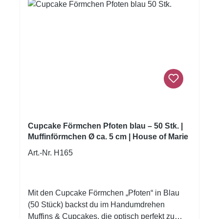
Verdickungsmittel: E414, Aroma, Salz,
Säuerungsmittel: E330, Konzentrat (Apfel,
Schwarze Johannisbeeren, Rettich),
Überzugsmittel: E903, E904.Kann Spuren
enthalten von: Gluten, Soja, Milch und
Schalenfrüchte. An einem dunklen, trockenen
Platz lagern, 15-20°C Nährwerte pro 100
gNutritional Information FunCakes Soft Pearls
Medium Pink/White 60g Energy (kJ)1657 kJ
Energy (kcal)396 kcal Fat0 g of which
saturated0 g Carbohydrates96 g of which
Cupcake Förmchen Pfoten blau – 50 Stk. |
Muffinförmchen Ø ca. 5 cm | House of Marie
sugars89 g Protein1 g Salt0.1 g
Art.-Nr. H165
Mit den Cupcake Förmchen „Pfoten“ in Blau
(50 Stück) backst du im Handumdrehen
Muffins & Cupcakes, die optisch perfekt zu