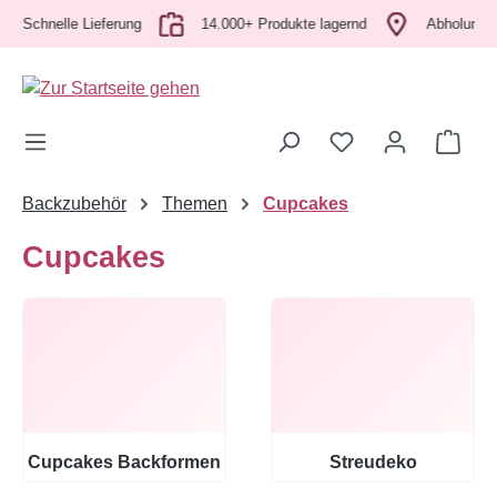
chnelle Lieferung
Zum Hauptinhalt springen
14.000+ Produkte lagernd
Abholung vor Or
Ware
Backzubehör
Themen
Cupcakes
Cupcakes
Cupcakes Backformen
Streudeko