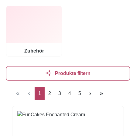
Zubehör
Produkte filtern
Seite
Seite
Seite
Seite
Seite
1
2
3
4
5