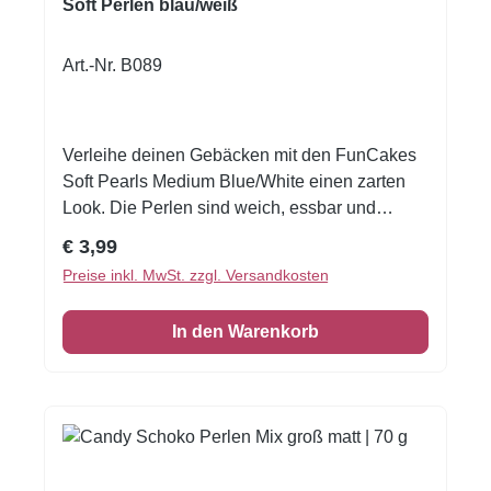
Soft Perlen blau/weiß
Art.-Nr. B089
Verleihe deinen Gebäcken mit den FunCakes
Soft Pearls Medium Blue/White einen zarten
Look. Die Perlen sind weich, essbar und
angenehm im Biss. Der Mix aus Blau und
Regulärer Preis:
€ 3,99
Weiß schafft eine frische, festliche Optik.
Preise inkl. MwSt. zzgl. Versandkosten
Weiche ZuckerperlenFarbmix: Blau und
WeißPraktischer Streuer für einfaches
In den Warenkorb
DekorierenAuf weichem Frosting anwenden,
damit die Perlen gut haften bleiben. Zutaten:
Zucker, Dextrose, Reismehl, Glukosesirup,
Invertzuckersirup, Verdickungsmittel: E414,
Salz, Aroma, Säuerungsmittel: E330,
Konzentrat (Spirulina), Überzugsmittel: E903,