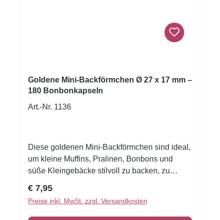
Goldene Mini-Backförmchen Ø 27 x 17 mm –
180 Bonbonkapseln
Art.-Nr. 1136
Diese goldenen Mini-Backförmchen sind ideal,
um kleine Muffins, Pralinen, Bonbons und
süße Kleingebäcke stilvoll zu backen, zu
präsentieren und zu verschenken. Laut
Regulärer Preis:
€ 7,95
Hersteller sind die Förmchen besonders
Preise inkl. MwSt. zzgl. Versandkosten
praktisch für Muffins und kleine Süßwaren und
verbinden eine ansprechende Optik mit