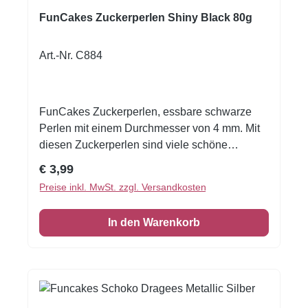
which saturated12 g Carbohydrates66.2 g of
FunCakes Zuckerperlen Shiny Black 80g
which sugars38 g Protein5.8 g Salt0.6 g
Art.-Nr. C884
FunCakes Zuckerperlen, essbare schwarze
Perlen mit einem Durchmesser von 4 mm. Mit
diesen Zuckerperlen sind viele schöne
Dekorationsakzente möglich, z.B. als
Regulärer Preis:
€ 3,99
Blumenherz oder als Tortenrand. Verpackt in
Preise inkl. MwSt. zzgl. Versandkosten
einem praktischen Streuer.
Aufbewahrungsempfehlung: zwischen 8° C
In den Warenkorb
und 24° C, an einem trockenen Ort.Inhalt: ca.
80 g.Zutaten. 98,0% Zucker, Stärke (Weizen,
Mais), Farbstoff: E153, Glukosesirup,
Überzugsmittel: E903, E904.Für Allergene
siehe fett gedruckte Zutaten. Kann Spuren