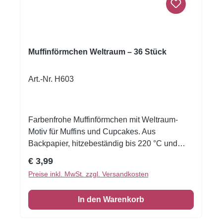
Muffinförmchen Weltraum – 36 Stück
Art.-Nr. H603
Farbenfrohe Muffinförmchen mit Weltraum-
Motiv für Muffins und Cupcakes. Aus
Backpapier, hitzebeständig bis 220 °C und
ideal für Kindergeburtstage und Space-Partys.
Regulärer Preis:
€ 3,99
Mit den Decora Muffinförmchen Weltraum
Preise inkl. MwSt. zzgl. Versandkosten
werden Muffins und Cupcakes zum Blickfang
auf jeder Geburtstagstafel. Das farbenfrohe
In den Warenkorb
Space-Design eignet sich perfekt für
Kindergeburtstage, Weltraum-Partys und