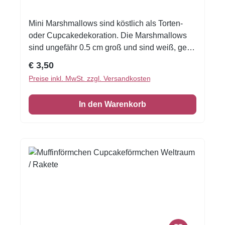
Mini Marshmallows sind köstlich als Torten-
oder Cupcakedekoration. Die Marshmallows
sind ungefähr 0.5 cm groß und sind weiß, gelb,
grün und rosa farbig. Die Mini Marshmallows
Regulärer Preis:
€ 3,50
sind in einem handlichen versiegelbaren Glas
Preise inkl. MwSt. zzgl. Versandkosten
verpackt. Zutaten: Glukosefruchtzuckersirup,
Zucker, Wasser, Gelatine, Maisstärke,
In den Warenkorb
Aromastoff, Farbstoff (E100, E120, E141)
Enthält ungefähr 50 Gramm