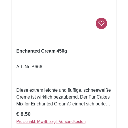
Enchanted Cream 450g
Art.-Nr. B666
Diese extrem leichte und fluffige, schneeweiße
Creme ist wirklich bezaubernd. Der FunCakes
Mix for Enchanted Cream® eignet sich perfekt
zum Füllen und Abdecken von Kuchen oder
Regulärer Preis:
€ 8,50
als Topping für Cupcakes. Sie ist viel leichter
Preise inkl. MwSt. zzgl. Versandkosten
als viele andere Cremes, bleibt aber dennoch