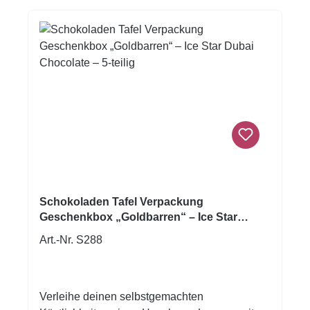
ansprechende Präsentation – ideal als
Geschenkverpackung oder zur Verwendung in
Konditoreien und Confiserien. Im Inneren
befindet sich ein goldfarbener Einsatz mit 9
Fächern, der die Pralinen sicher voneinander
trennt und für eine saubere Optik sorgt. Ideal
für: Pralinen, Trüffel, Konfekt, kleine
Gebäckstücke oder als hochwertige
Geschenkverpackung für besondere Anlässe
wie Weihnachten, Geburtstag, Valentinstag
oder Firmenpräsente.
Schokoladen Tafel Verpackung
Geschenkbox „Goldbarren“ – Ice Star
Dubai Chocolate – 5-teilig
Art.-Nr. S288
Verleihe deinen selbstgemachten