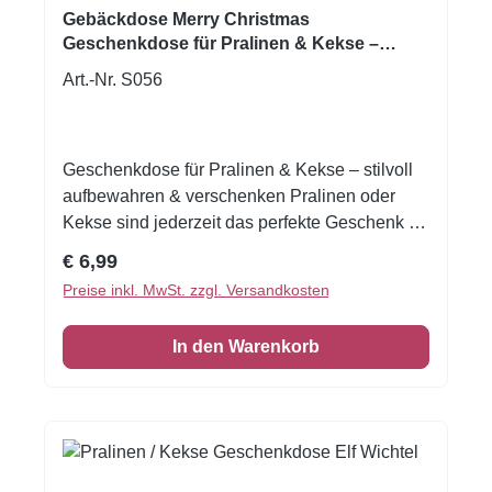
Gebäckdose Merry Christmas
Geschenkdose für Pralinen & Kekse –
stilvoll aufbewahren & verschenken
Art.-Nr. S056
Geschenkdose für Pralinen & Kekse – stilvoll
aufbewahren & verschenken Pralinen oder
Kekse sind jederzeit das perfekte Geschenk –
und mit dieser wunderschönen Geschenkdose
Regulärer Preis:
€ 6,99
macht es gleich doppelt so viel Freude! Ob als
Preise inkl. MwSt. zzgl. Versandkosten
praktische Aufbewahrung für deine kleinen
Köstlichkeiten oder als edle Verpackung zum
In den Warenkorb
Verschenken: Diese Dose verleiht
Selbstgemachtem einen besonderen Rahmen.
Die robuste Dose schützt den Inhalt
zuverlässig und sorgt dafür, dass Kekse,
Pralinen oder andere Leckereien lange frisch
bleiben. Dank des dekorativen Designs eignet