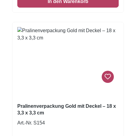
In den Warenkorb
schwarz-goldenem Streifenmuster für einen
luxuriösen Look sorgt. Ideal für Konditoreien,
Confiserien, Chocolatiers oder als hochwertige
Geschenkverpackung für besondere Anlässe
wie Geburtstage, Hochzeiten, Jubiläen oder
Weihnachten. Produktdetails: Maße: ca. 18 x
3,3 x 3,3 cm Farbe: Gold (Schachtel) mit
elegant gestreiftem Deckel Material: stabiler
Karton Passend für ca. 6 Pralinen (je nach
Größe) Stilvolle Präsentations- und
Geschenkverpackung Mit dieser Verpackung
verleihst du deinen Pralinen das gewisse Extra
– perfekt, um süße Geschenke edel zu
präsentieren.
Pralinenverpackung Gold mit Deckel – 18 x
3,3 x 3,3 cm
Art.-Nr. S154