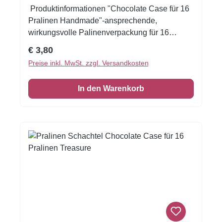
Produktinformationen "Chocolate Case für 16
Pralinen Handmade"-ansprechende,
wirkungsvolle Palinenverpackung für 16
Pralinen- schwarze Verpackung mit
Regulärer Preis:
€ 3,80
AufdruckChocolate handmade- aus
Preise inkl. MwSt. zzgl. Versandkosten
hochwertigem Karton mit schwarzer
SortiereinlageMaße:
In den Warenkorb
150x150x40mmVerpackungsmaße:15x15x4cm