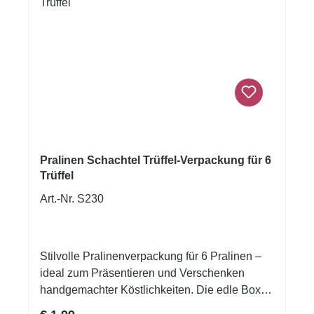
Pralinen Schachtel Trüffel-Verpackung für 6
Trüffel
Art.-Nr. S230
Stilvolle Pralinenverpackung für 6 Pralinen –
ideal zum Präsentieren und Verschenken
handgemachter Köstlichkeiten. Die edle Box in
dunklem Design mit goldenem Inlay bietet
Regulärer Preis: