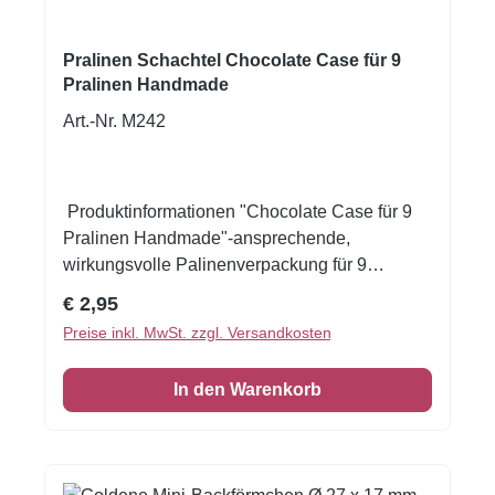
Goldfarbener 12er Einsatz Material: Stabiler
Karton in Premiumqualität
Pralinen Schachtel Chocolate Case für 9
Pralinen Handmade
Art.-Nr. M242
Produktinformationen "Chocolate Case für 9
Pralinen Handmade"-ansprechende,
wirkungsvolle Palinenverpackung für 9
Pralinen- schwarze Verpackung mit
Regulärer Preis:
€ 2,95
AufdruckChocolate handmade- aus
Preise inkl. MwSt. zzgl. Versandkosten
hochwertigem Karton mit schwarzer
SortiereinlageMaße: 115x115x40mmIm
In den Warenkorb
Lieferumfang sind die Pralinen und die
Papierkapseln nicht
enthalten.Verpackungsmaße:11x11x4cm