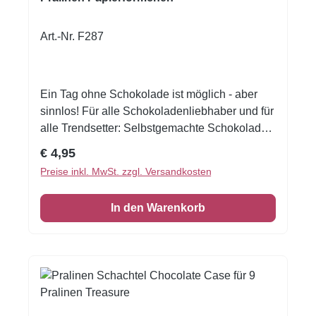
saisonale Sweet Tables vorbereiten kannst.
Laut Hersteller werden die Förmchen im Blister
Art.-Nr. F287
verpackt geliefert.
Ein Tag ohne Schokolade ist möglich - aber
sinnlos! Für alle Schokoladenliebhaber und für
alle Trendsetter: Selbstgemachte Schokolade
und Pralinen in den kreativen
Regulärer Preis:
€ 4,95
Geschmacksrichtungen sind in aller Munde -
Preise inkl. MwSt. zzgl. Versandkosten
und das ist wörtlich zu nehmen. Farbe: braun
Inhalt: 200 Stück
In den Warenkorb