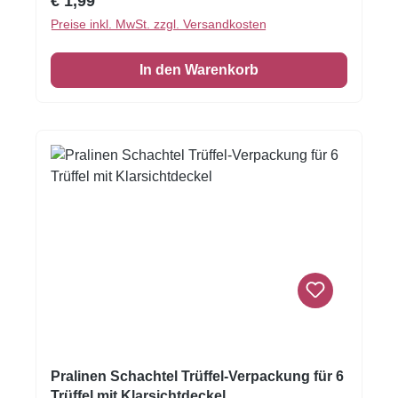
€ 1,99
Platz für sechs Pralinen oder Trüffel, die dank
Preise inkl. MwSt. zzgl. Versandkosten
der separaten Fächer sicher und ansprechend
präsentiert werden. Der passgenaue Deckel
In den Warenkorb
mit Sichtfenster schützt die Pralinen und gibt
gleichzeitig den Blick auf die feinen Kreationen
frei – perfekt für Konditoreien, Confiserien oder
liebevoll gestaltete Geschenksets. Ideal für:
Pralinen, Trüffel, Konfekt, Mini-Gebäck oder
kleine Geschenke für besondere Anlässe wie
Weihnachten, Valentinstag, Ostern oder
Geburtstage. Eigenschaften:
Fassungsvermögen: 6 Pralinen Design:
Dunkelbraun/Anthrazit mit goldenem Inlay
Deckel: Mit transparentem Sichtfenster
Innenaufteilung: 6 Fächer Material: Stabiler
Karton in hochwertiger Optik
Pralinen Schachtel Trüffel-Verpackung für 6
Trüffel mit Klarsichtdeckel