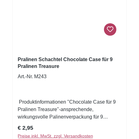
Pralinen Schachtel Chocolate Case für 9
Pralinen Treasure
Art.-Nr. M243
Produktinformationen "Chocolate Case für 9
Pralinen Treasure"-ansprechende,
wirkungsvolle Palinenverpackung für 9
Pralinen- beige farbenes Unterteil, brauner
Regulärer Preis:
€ 2,95
Deckel mit Sichtfenster- gold-gelbe Schleife
Preise inkl. MwSt. zzgl. Versandkosten