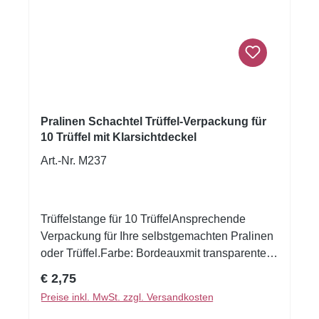
Pralinen Schachtel Trüffel-Verpackung für
10 Trüffel mit Klarsichtdeckel
Art.-Nr. M237
Trüffelstange für 10 TrüffelAnsprechende
Verpackung für Ihre selbstgemachten Pralinen
oder Trüffel.Farbe: Bordeauxmit transparentem
SchieberMaße: 305x30x30mmDie Trüffel und
Regulärer Preis:
€ 2,75
Papierkapseln sind im Lieferumfang nicht
Preise inkl. MwSt. zzgl. Versandkosten
enthalten.Verpackungsmaße:30x3x3cm