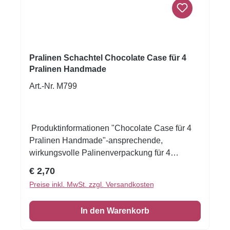
Hochzeit oder Valentinstag. Eigenschaften:
Fassungsvermögen: 12 Pralinen Design:
Marmoroptik mit goldener Umrandung und
hellgrauer Schleife Sichtfenster: Transparent,
ideal zur Präsentation Innenaufteilung:
Pralinen Schachtel Chocolate Case für 4
Goldfarbener 12er Einsatz Material:
Pralinen Handmade
Hochwertiger, stabiler Karton
Art.-Nr. M799
Produktinformationen "Chocolate Case für 4
Pralinen Handmade"-ansprechende,
wirkungsvolle Palinenverpackung für 4
Pralinen- schwarze Verpackung mit
Regulärer Preis:
€ 2,70
AufdruckChocolate handmade- aus
Preise inkl. MwSt. zzgl. Versandkosten
hochwertigem Karton mit schwarzer
SortiereinlageMaße: 80x80x40mmIm
In den Warenkorb
Lieferumfang sind die Pralinen und die
Papierkapseln nicht