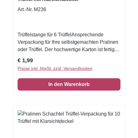
Art.-Nr. M236
Trüffelstange für 6 TrüffelAnsprechende
Verpackung für Ihre selbstgemachten Pralinen
oder Trüffel. Der hochwertige Karton ist fertig
aufgerichtet.Farbe: Bordeauxmit transparentem
Regulärer Preis:
€ 1,99
SchieberMaße: 188x30x30mmDie Trüffel sind
Preise inkl. MwSt. zzgl. Versandkosten
im Lieferumfang nicht
enthalten.Verpackungsmaße:19x3x3cm
In den Warenkorb