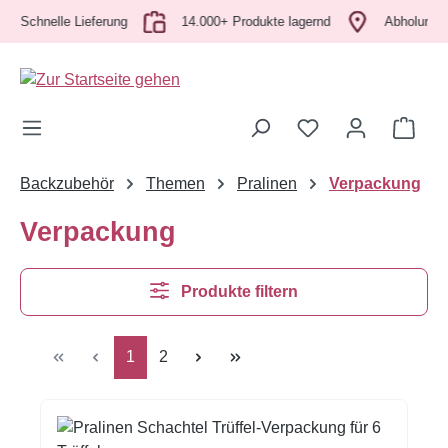
chnelle Lieferung
Zum Hauptinhalt springen
14.000+ Produkte lagernd
Abholung vor Or
Ware
Backzubehör
Themen
Pralinen
Verpackung
Verpackung
Produkte filtern
Seite
Seite
1
2