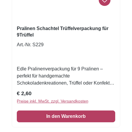
verleihst du deinen Pralinen das gewisse Extra
– perfekt, um süße Geschenke edel zu
präsentieren.
Pralinen Schachtel Trüffelverpackung für
9Trüffel
Art.-Nr. S229
Edle Pralinenverpackung für 9 Pralinen –
perfekt für handgemachte
Schokoladenkreationen, Trüffel oder Konfekt.
Die elegante Box überzeugt durch ihr
Regulärer Preis:
€ 2,60
hochwertiges, dunkles Design mit goldenem
Preise inkl. MwSt. zzgl. Versandkosten
Inlay und einem transparenten Sichtfenster,
das Ihre Pralinen stilvoll in Szene setzt. Der
In den Warenkorb
passgenaue Deckel schützt den Inhalt
zuverlässig und sorgt gleichzeitig für eine