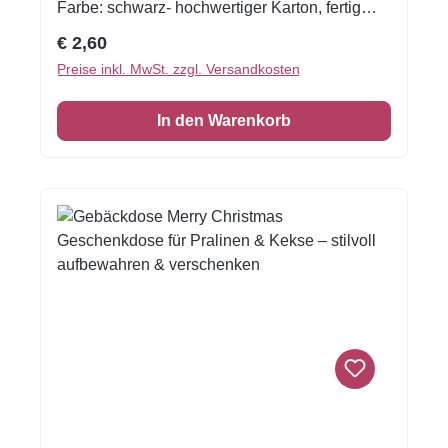
Farbe: schwarz- hochwertiger Karton, fertig
aufgerichtet- mit transparentem Schieber- mit
Regulärer Preis:
€ 2,60
goldener Sortiereinlage- Maße:
Preise inkl. MwSt. zzgl. Versandkosten
145x75x35mmDie Trüffel und Papierkapseln
sind im Lieferumfang nicht enthalten.
In den Warenkorb