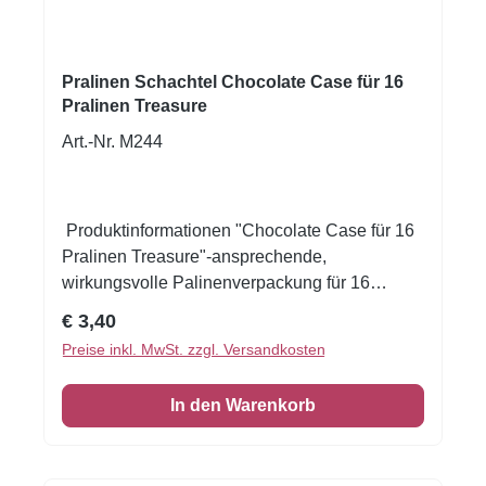
Pralinen Schachtel Chocolate Case für 16
Pralinen Treasure
Art.-Nr. M244
Produktinformationen "Chocolate Case für 16
Pralinen Treasure"-ansprechende,
wirkungsvolle Palinenverpackung für 16
Pralinen- beige farbenes Unterteil, brauner
Regulärer Preis:
€ 3,40
Deckel mit Sichtfenster- gold-gelbe Schleife
Preise inkl. MwSt. zzgl. Versandkosten
und Grußkärtchen- aus hochwertigem Karton
mit goldener SortiereinlageMaße:
In den Warenkorb
150x150x40mmIm Lieferumfang sind die
Pralinen und die Papierkapseln nicht
enthalten.Verpackungsmaße:15x15x4cm