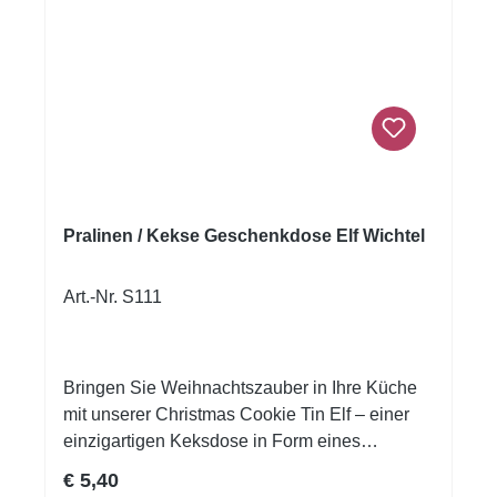
sie sich perfekt als Geschenkverpackung für
Weihnachten, Geburtstage oder andere
besondere Anlässe. Mach aus deinen süßen
Kreationen ein Highlight – mit einer
Geschenkdose, die so schön ist wie ihr Inhalt.
Produktdetails Ideal für: Pralinen, Kekse &
kleine Köstlichkeiten Verwendung: Zum
Aufbewahren oder stilvoll Verschenken
Material: Stabile Metall-/Weißblechdose
Pralinen / Kekse Geschenkdose Elf Wichtel
(lebensmittelecht) Design: Dekorativ &
wiederverwendbar
Art.-Nr. S111
Bringen Sie Weihnachtszauber in Ihre Küche
mit unserer Christmas Cookie Tin Elf – einer
einzigartigen Keksdose in Form eines
Weihnachtswichtels! Die liebevoll gestaltete
Regulärer Preis:
€ 5,40
Dose ist nicht nur ein praktischer