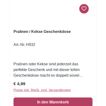
Pralinen / Kekse Geschenkdose
Art.-Nr. H932
Pralinen oder Kekse sind jederzeit das
perfekte Geschenk und mit dieser tollen
Geschenkdose macht es doppelt soviel
FreudeZum Aufbewahren oder besonders
Regulärer Preis:
€ 4,99
schön zum Verschenken der kleinen
Preise inkl. MwSt. zzgl. Versandkosten
KöstlichkeitenGrösse: 12x10 Höhe 6 cm
In den Warenkorb