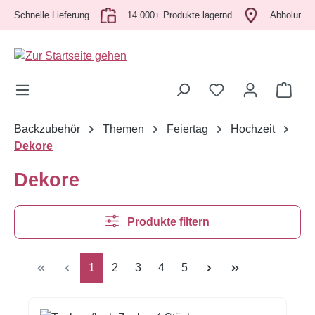
chnelle Lieferung
Zum Hauptinhalt springen
14.000+ Produkte lagernd
Abholung vor Or
Ware
Backzubehör
Themen
Feiertag
Hochzeit
Dekore
Dekore
Produkte filtern
Seite
Seite
Seite
Seite
Seite
1
2
3
4
5