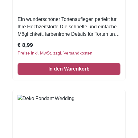
unvergesslich.Durchmesser: 6 cm11 Stück auf
einer Seite
Ein wunderschöner Tortenaufleger, perfekt für
Ihre Hochzeitstorte.Die schnelle und einfache
Möglichkeit, farbenfrohe Details für Torten und
Desserts zu kreieren, auch wenn Sie noch nie
Regulärer Preis:
€ 8,99
zuvor dekoriert haben! Gedruckt auf Oblate
Preise inkl. MwSt. zzgl. Versandkosten
Deluxe Grösse ca. 19 cm
In den Warenkorb