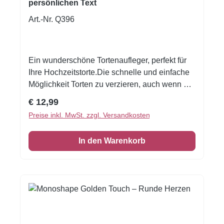
Farbstoff: E120, E163, Konzentrat (Saflor),
persönlichen Text
Säureregulator: E330. Nährwerte pro 100
Art.-Nr. Q396
gNutritional Information FunCakes Sugar
Paste Decorations Hearts Small Assorti set/30
Energy (kJ)1435 kJ Energy (kcal)343 kcal
Ein wunderschöne Tortenaufleger, perfekt für
Fat1.2 g of which saturated1 g
Ihre Hochzeitstorte.Die schnelle und einfache
Carbohydrates83 g of which sugars53 g
Möglichkeit Torten zu verzieren, auch wenn Sie
Protein1.2 g Salt0.1 g
noch nie zuvor dekoriert haben!Material:
Regulärer Preis:
€ 12,99
Oblate Deluxe Größe: ca A4 Bitte senden Sie
Preise inkl. MwSt. zzgl. Versandkosten
uns die persönlichen Daten an
info@tortendekoration.at
In den Warenkorb