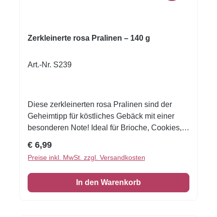
Carbohydrates86.3 g of which sugars85.9 g
Protein1.2 g Salt0.1 g
Zerkleinerte rosa Pralinen – 140 g
Art.-Nr. S239
Diese zerkleinerten rosa Pralinen sind der
Geheimtipp für köstliches Gebäck mit einer
besonderen Note! Ideal für Brioche, Cookies,
Muffins, Pognes oder als raffinierte Zutat in
Regulärer Preis:
€ 6,99
Desserts und Tartes. Die feinen Stücke aus
Preise inkl. MwSt. zzgl. Versandkosten
karamellisierten Mandeln mit rosa
Zuckerüberzug verleihen deinen
In den Warenkorb
Backkreationen nicht nur einen einzigartigen
Geschmack, sondern auch eine wunderschöne
Farbe und Textur. Ob als Highlight im Teig oder