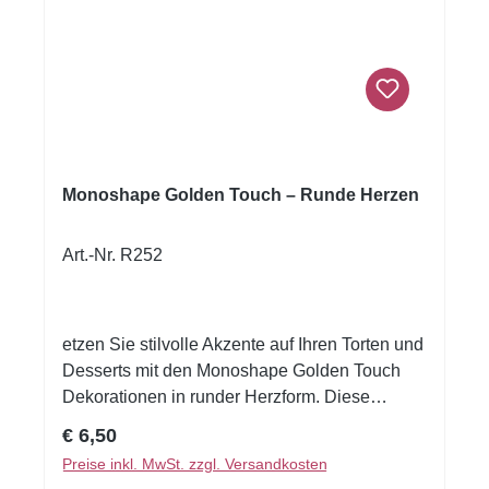
Monoshape Golden Touch – Runde Herzen
Art.-Nr. R252
etzen Sie stilvolle Akzente auf Ihren Torten und
Desserts mit den Monoshape Golden Touch
Dekorationen in runder Herzform. Diese
eleganten, goldfarbenen Elemente verleihen
Regulärer Preis:
€ 6,50
Ihren Kreationen einen edlen und modernen
Preise inkl. MwSt. zzgl. Versandkosten
Look – ideal für besondere Anlässe.Design: