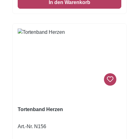
In den Warenkorb
zu einem unvergesslichen Highlight.Als
zentrales Element der Hochzeitstorte setzt der
Cake Topper ein romantisches Statement und
rundet die elegante Festtorte perfekt ab. Mit
einer Größe von ca. 10 cm (ohne Stäbchen)
und einer Stärke von etwa 5 mm ist der Topper
optimal proportioniert für klassische wie auch
moderne Tortenarrangements. Produktdetails
Produkttyp: Cake Topper für Hochzeitstorten
Motiv: Brautpaar unter Rosenbogen Material:
Fondant mit lebensmittelechtem Druck Größe:
ca. 12 cm (ohne Stäbchen) Stärke: ca. 5 mm
Inhalt: 1 Stück Einsatz: Hochzeit, Verlobung,
Jubiläumstorte, Hochzeitsparty
Tortenband Herzen
Art.-Nr. N156