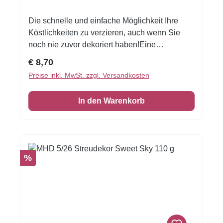
Die schnelle und einfache Möglichkeit Ihre
Köstlichkeiten zu verzieren, auch wenn Sie
noch nie zuvor dekoriert haben!Eine
wunderschöne Tortenumrandung essbar 1 VE
Regulärer Preis:
€ 8,70
= 3 Stück Zuckerfolie 6,5 x 26 cm Zutaten:
Preise inkl. MwSt. zzgl. Versandkosten
Tapiokastärke, Glukosesirup, getrockneter
Glukosesirup, Cellulose, Wasser, Zucker,
In den Warenkorb
Rapsöl, Emulgator: Polysorbat 80 (E433),
Verdickungsmittel: Gummi arabicum (E414),
Säuerungsmittel: Citronensäure (E330),
Feuchthaltemittel: Sorbit (E420),
Feuchthaltemittel: Glycerin (E422), Aroma:
Rabatt
%
Vanille; Lebensmitteltinte (Wasser,
Feuchthaltemittel: Glycerin (E422), Farbstoffe:
Brillantschwarz BN (E151), Tartrazin (E102),
Azorubin (E122), Brilliantblau FCF (E133),
Konservierungsstoff: Kaliumsorbat (E202),