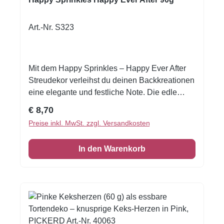
Art.-Nr. S323
Mit dem Happy Sprinkles – Happy Ever After
Streudekor verleihst du deinen Backkreationen
eine elegante und festliche Note. Die edle
Mischung in Weiß- und Silbertönen kombiniert
Regulärer Preis:
€ 8,70
feine Zuckerperlen, kleine Herzen und
Preise inkl. MwSt. zzgl. Versandkosten
knusprige Dekorelemente, die jede Torte, jedes
Dessert und jeden Cupcake sofort hochwertig
In den Warenkorb
wirken lassen. Dieser Streusel-Mix ist ideal für
besondere Anlässe wie Hochzeiten, Jubiläen,
Taufen oder edle Feierlichkeiten. Die
farbstabile und streufreundliche Mischung
sorgt für ein harmonisches Gesamtbild und
bringt dezenten Glanz auf deine süßen