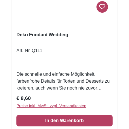
Deko Fondant Wedding
Art.-Nr. Q111
Die schnelle und einfache Möglichkeit,
farbenfrohe Details für Torten und Desserts zu
kreieren, auch wenn Sie noch nie zuvor
dekoriert haben!Flexible Fondantfolien -
Regulärer Preis:
€ 8,60
schneiden oder stanzen Sie jede beliebige
Preise inkl. MwSt. zzgl. Versandkosten
Form - keine Vorbereitung. Fondantfolie hat
einen leichten, süßen Geschmack.Größe:
In den Warenkorb
Format A4 Quer Zutaten: modifizierte Stärke