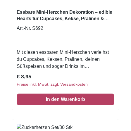
Angaben korrekt zugeordnet werden können.
Essbare Mini-Herzchen Dekoration – edible
Hearts für Cupcakes, Kekse, Pralinen &
Cocktails
Art.-Nr. S692
Mit diesen essbaren Mini-Herzchen verleihst
du Cupcakes, Keksen, Pralinen, kleinen
Süßspeisen und sogar Drinks im
Handumdrehen einen liebevollen und
Regulärer Preis:
€ 8,95
dekorativen Look. Laut Hersteller sind die
Preise inkl. MwSt. zzgl. Versandkosten
essbaren Dekorationen perfekt geeignet, um
dolcetti, Cupcakes, Kekse und
In den Warenkorb
Schokoladenpralinen einfach und schnell zu
verzieren. Auch für Drinks und Cocktails
werden sie ausdrücklich empfohlen. Durch ihre
besonders kleine Größe eignen sich die
Herzchen ideal für feine, detailreiche