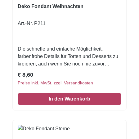
Deko Fondant Weihnachten
Art.-Nr. P211
Die schnelle und einfache Möglichkeit,
farbenfrohe Details für Torten und Desserts zu
kreieren, auch wenn Sie noch nie zuvor
dekoriert haben!Flexible Fondantfolien -
Regulärer Preis:
€ 8,60
schneiden oder stanzen Sie jede beliebige
Preise inkl. MwSt. zzgl. Versandkosten
Form - keine Vorbereitung. Fondantfolie hat
einen leichten, süßen Geschmack. Auch das
In den Warenkorb
Einschlagen von Keksen oder Kuchen ist
damit möglich! Größe: Format A4