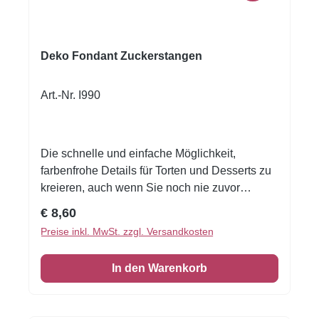
Deko Fondant Zuckerstangen
Art.-Nr. I990
Die schnelle und einfache Möglichkeit,
farbenfrohe Details für Torten und Desserts zu
kreieren, auch wenn Sie noch nie zuvor
dekoriert haben! Flexible Fondantfolien -
Regulärer Preis:
€ 8,60
schneiden oder stanzen Sie jede beliebige
Preise inkl. MwSt. zzgl. Versandkosten
Form - keine Vorbereitung. Fondantfolie hat
einen leichten, süßen Geschmack. Auch das
In den Warenkorb
Einschlagen von Keksen oder Kuchen ist
damit möglich! Format A4