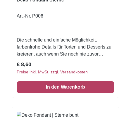
Art.-Nr. P006
Die schnelle und einfache Möglichkeit,
farbenfrohe Details für Torten und Desserts zu
kreieren, auch wenn Sie noch nie zuvor
dekoriert haben!Flexible Fondantfolien -
Regulärer Preis:
€ 8,60
schneiden oder stanzen Sie jede beliebige
Preise inkl. MwSt. zzgl. Versandkosten
Form - keine Vorbereitung. Fondantfolie hat
einen leichten, süßen Geschmack. Auch das
In den Warenkorb
Einschlagen von Keksen oder Kuchen ist
damit möglich! Größe: Format A4