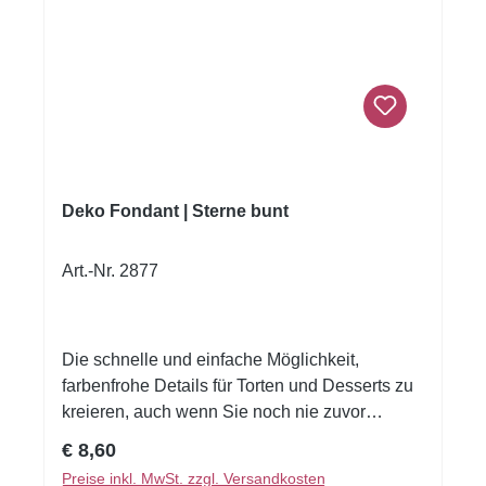
Deko Fondant | Sterne bunt
Art.-Nr. 2877
Die schnelle und einfache Möglichkeit,
farbenfrohe Details für Torten und Desserts zu
kreieren, auch wenn Sie noch nie zuvor
dekoriert haben! Flexible Fondantfolien -
Regulärer Preis:
€ 8,60
schneiden oder stanzen Sie nahezu jede Form
Preise inkl. MwSt. zzgl. Versandkosten