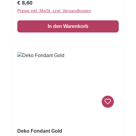
Regulärer Preis:
€ 8,60
schneiden oder stanzen Sie jede beliebige
Preise inkl. MwSt. zzgl. Versandkosten
Form - keine Vorbereitung. Fondantfolie hat
einen leichten, süßen Geschmack.Größe:
In den Warenkorb
Format A4 Quer
Deko Fondant Gold