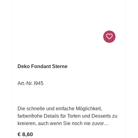
Deko Fondant Sterne
Art.-Nr. I945
Die schnelle und einfache Möglichkeit,
farbenfrohe Details für Torten und Desserts zu
kreieren, auch wenn Sie noch nie zuvor
dekoriert haben! Flexible Fondantfolien -
Regulärer Preis:
€ 8,60