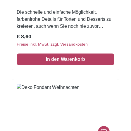
Die schnelle und einfache Möglichkeit,
farbenfrohe Details für Torten und Desserts zu
kreieren, auch wenn Sie noch nie zuvor
dekoriert haben!Flexible Fondantfolien -
Regulärer Preis:
€ 8,60
schneiden oder stanzen Sie jede beliebige
Preise inkl. MwSt. zzgl. Versandkosten
Form - keine Vorbereitung. Fondantfolie hat
einen leichten, süßen Geschmack.Größe:
In den Warenkorb
Format A4 Quer