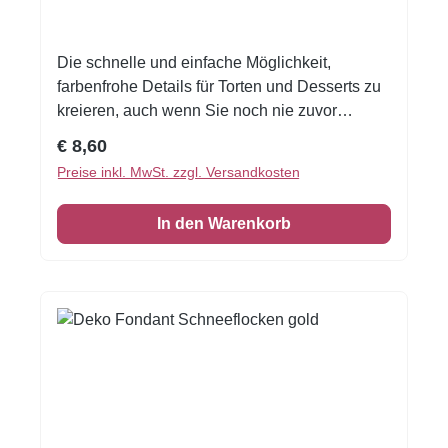
Die schnelle und einfache Möglichkeit,
farbenfrohe Details für Torten und Desserts zu
kreieren, auch wenn Sie noch nie zuvor
dekoriert haben!Flexible Fondantfolien -
Regulärer Preis:
€ 8,60
schneiden oder stanzen Sie jede beliebige
Preise inkl. MwSt. zzgl. Versandkosten
Form - keine Vorbereitung. Fondantfolie hat
einen leichten, süßen Geschmack. Auch das
In den Warenkorb
Einschlagen von Keksen oder Kuchen ist
damit möglich! Größe: Format A4Designed by
Freepik