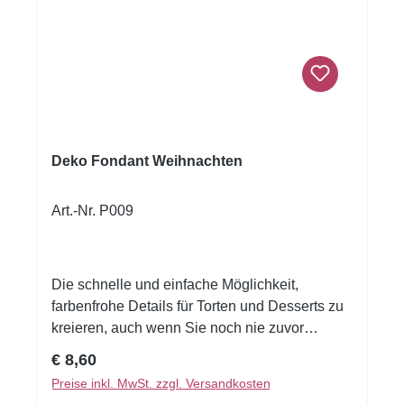
Deko Fondant Weihnachten
Art.-Nr. P009
Die schnelle und einfache Möglichkeit,
farbenfrohe Details für Torten und Desserts zu
kreieren, auch wenn Sie noch nie zuvor
dekoriert haben!Flexible Fondantfolien -
Regulärer Preis:
€ 8,60
schneiden oder stanzen Sie jede beliebige
Preise inkl. MwSt. zzgl. Versandkosten
Form - keine Vorbereitung. Fondantfolie hat