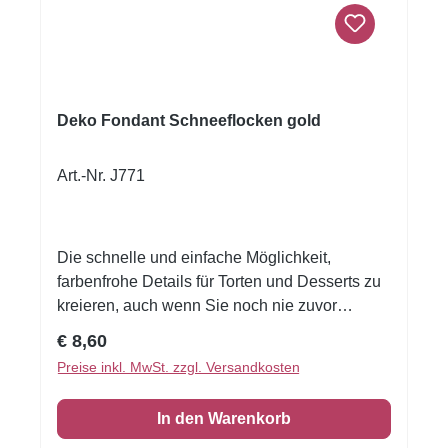
Deko Fondant Schneeflocken gold
Art.-Nr. J771
Die schnelle und einfache Möglichkeit,
farbenfrohe Details für Torten und Desserts zu
kreieren, auch wenn Sie noch nie zuvor
dekoriert haben!Flexible Fondantfolien -
Regulärer Preis:
€ 8,60
schneiden oder stanzen Sie jede beliebige
Preise inkl. MwSt. zzgl. Versandkosten
Form - keine Vorbereitung. Fondantfolie hat
einen leichten, süßen Geschmack. Auch das
In den Warenkorb
Einschlagen von Keksen oder Kuchen ist