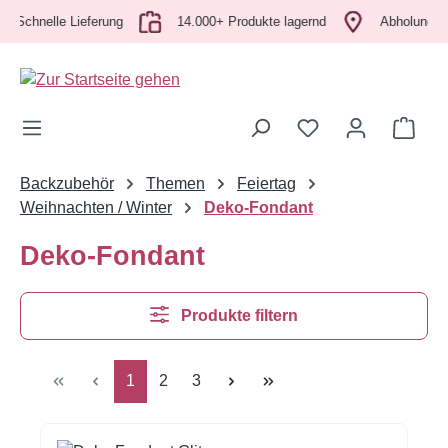
hnelle Lieferung
Zum Hauptinhalt springen
14.000+ Produkte lagernd
Abholung vor Ort
Ware
Backzubehör
Themen
Feiertag
Weihnachten / Winter
Deko-Fondant
Deko-Fondant
Produkte filtern
Seite
Seite
Seite
1
2
3