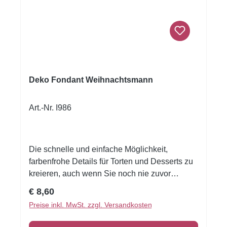
Deko Fondant Weihnachtsmann
Art.-Nr. I986
Die schnelle und einfache Möglichkeit,
farbenfrohe Details für Torten und Desserts zu
kreieren, auch wenn Sie noch nie zuvor
dekoriert haben! Flexible Fondantfolien -
Regulärer Preis:
€ 8,60
schneiden oder stanzen Sie jede beliebige
Preise inkl. MwSt. zzgl. Versandkosten
Form - keine Vorbereitung. Fondantfolie hat
einen leichten, süßen Geschmack. Auch das