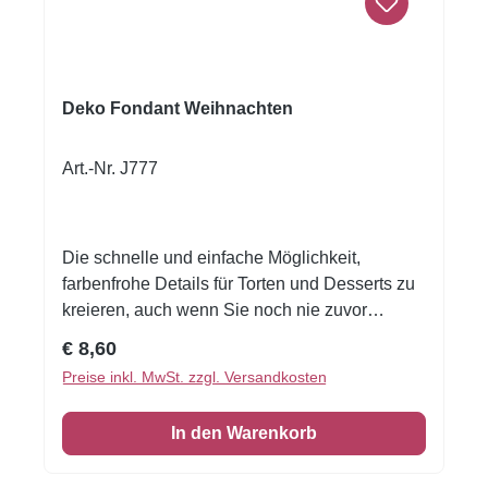
Deko Fondant Weihnachten
Art.-Nr. J777
Die schnelle und einfache Möglichkeit,
farbenfrohe Details für Torten und Desserts zu
kreieren, auch wenn Sie noch nie zuvor
dekoriert haben!Flexible Fondantfolien -
Regulärer Preis:
€ 8,60
schneiden oder stanzen Sie jede beliebige
Preise inkl. MwSt. zzgl. Versandkosten
Form - keine Vorbereitung. Fondantfolie hat
einen leichten, süßen Geschmack. Auch das
In den Warenkorb
Einschlagen von Keksen oder Kuchen ist
damit möglich! Format A4