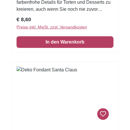
farbenfrohe Details für Torten und Desserts zu
kreieren, auch wenn Sie noch nie zuvor
dekoriert haben!Flexible Fondantfolien -
Regulärer Preis:
€ 8,60
schneiden oder stanzen Sie jede beliebige
Preise inkl. MwSt. zzgl. Versandkosten
Form - keine Vorbereitung. Fondantfolie hat
einen leichten, süßen Geschmack. Auch das
In den Warenkorb
Einschlagen von Keksen oder Kuchen ist
damit möglich! Größe: Format A4