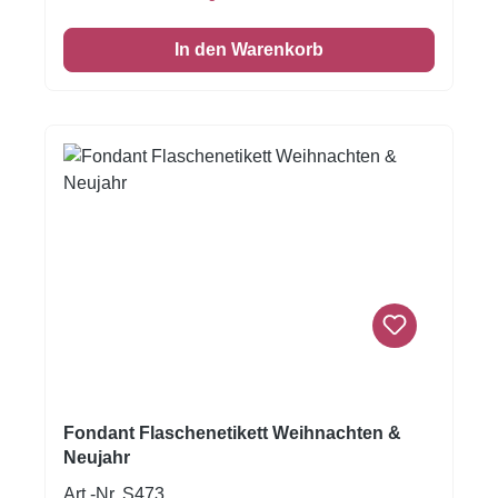
- keine Vorbereitung. Schneiden und platzieren
Sie Ihre Dekorationen in Minuten. Fondantfolie
In den Warenkorb
hat einen leichten, süßen Geschmack. Auch
das Einschlagen von Keksen oder Kuchen ist
damit möglich! Format A4
Fondant Flaschenetikett Weihnachten &
Neujahr
Art.-Nr. S473