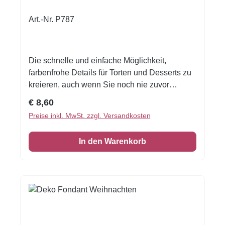
Art.-Nr. P787
Die schnelle und einfache Möglichkeit,
farbenfrohe Details für Torten und Desserts zu
kreieren, auch wenn Sie noch nie zuvor
dekoriert haben!Flexible Fondantfolien -
Regulärer Preis:
€ 8,60
schneiden oder stanzen Sie jede beliebige
Preise inkl. MwSt. zzgl. Versandkosten
Form - keine Vorbereitung. Fondantfolie hat
einen leichten, süßen Geschmack. Auch das
In den Warenkorb
Einschlagen von Keksen oder Kuchen ist
damit möglich! Größe: Format A4