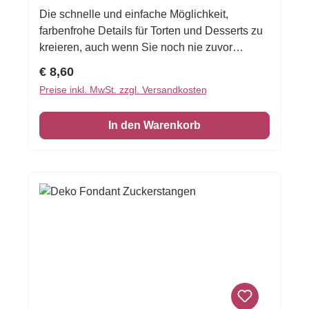
Die schnelle und einfache Möglichkeit,
farbenfrohe Details für Torten und Desserts zu
kreieren, auch wenn Sie noch nie zuvor
dekoriert haben!Flexible Fondantfolien -
Regulärer Preis:
€ 8,60
schneiden oder stanzen Sie jede beliebige
Preise inkl. MwSt. zzgl. Versandkosten
Form - keine Vorbereitung. Fondantfolie hat
einen leichten, süßen Geschmack.Größe:
In den Warenkorb
Format A4 Quer