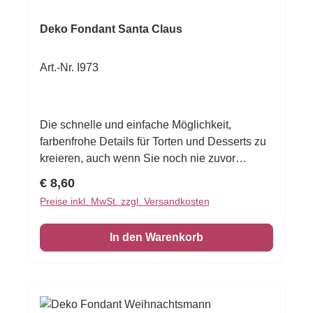
Deko Fondant Santa Claus
Art.-Nr. I973
Die schnelle und einfache Möglichkeit,
farbenfrohe Details für Torten und Desserts zu
kreieren, auch wenn Sie noch nie zuvor
dekoriert haben! Flexible Fondantfolien -
Regulärer Preis:
€ 8,60
schneiden oder stanzen Sie jede beliebige
Preise inkl. MwSt. zzgl. Versandkosten
Form - keine Vorbereitung. Fondantfolie hat
einen leichten, süßen Geschmack. Auch das
In den Warenkorb
Einschlagen von Keksen oder Kuchen ist
damit möglich!Format A4