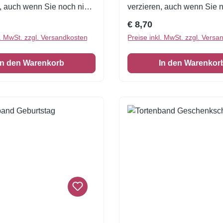
, auch wenn Sie noch nie
verzieren, auch wenn Sie 
oriert haben!Eine
zuvor dekoriert haben! Ein
r Preis:
Regulärer Preis:
€ 8,70
höne Tortenumrandung
wunderschöne Tortenumr
l. MwSt. zzgl. Versandkosten
Preise inkl. MwSt. zzgl. Versa
E = 3 Stück Zuckerfolie
essbar 1 VE = 3 Stück Zuck
cm
6,5 x 26 cm
In den Warenkorb
In den Warenkor