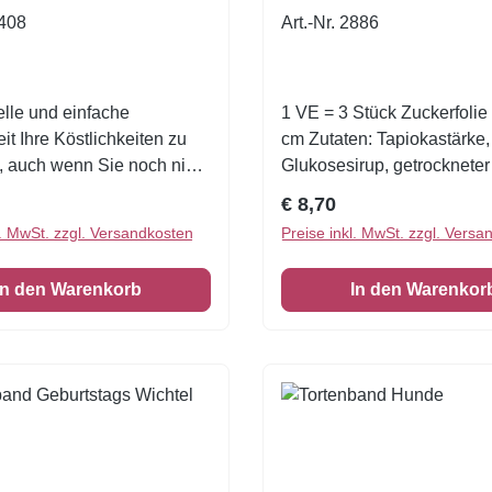
P408
Art.-Nr. 2886
lle und einfache
1 VE = 3 Stück Zuckerfolie
it Ihre Köstlichkeiten zu
cm Zutaten: Tapiokastärke,
, auch wenn Sie noch nie
Glukosesirup, getrockneter
oriert haben!Eine
Glukosesirup, Cellulose, W
r Preis:
Regulärer Preis:
€ 8,70
höne Tortenumrandung
Zucker, Rapsöl, Emulgator:
l. MwSt. zzgl. Versandkosten
Preise inkl. MwSt. zzgl. Versa
VE = 3 Stück Zuckerfolie
Polysorbat 80 (E433),
 cm
Verdickungsmittel: Gummi
In den Warenkorb
In den Warenkor
(E414), Säuerungsmittel:
Citronensäure (E330),
Feuchthaltemittel: Sorbit (
Feuchthaltemittel: Glycerin (E422),
Aroma: Vanille; Lebensmitte
(Wasser, Feuchthaltemittel: Glycerin
(E422), Farbstoffe: Brillan
BN (E151), Tartrazin (E102),