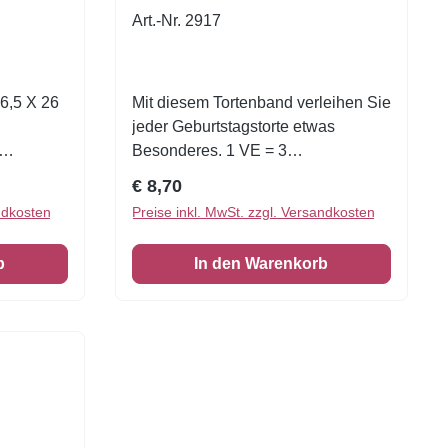
Art.-Nr. 2917
 6,5 X 26
Mit diesem Tortenband verleihen Sie
jeder Geburtstagstorte etwas
Besonderes. 1 VE = 3
asser,
Stück Zuckerfolie 6,5 X 26 cm
Regulärer Preis:
€ 8,70
ndkosten
Preise inkl. MwSt. zzgl. Versandkosten
 arabicum
b
In den Warenkorb
E420),
ltinte
tschwarz