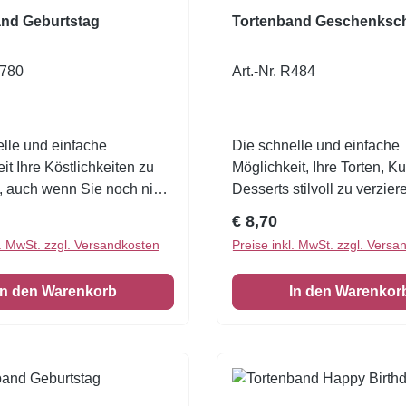
nd Geburtstag
Tortenband Geschenksch
M780
Art.-Nr. R484
lle und einfache
Die schnelle und einfache
it Ihre Köstlichkeiten zu
Möglichkeit, Ihre Torten, 
, auch wenn Sie noch nie
Desserts stilvoll zu verzie
oriert haben!Eine
wenn Sie noch nie zuvor de
r Preis:
Regulärer Preis:
€ 8,70
höne Tortenumrandung
haben! Mit unserer wunde
l. MwSt. zzgl. Versandkosten
Preise inkl. MwSt. zzgl. Versa
VE = 3 Stück Zuckerfolie
essbaren Tortenumrandun
 cmDesigned by Freepik
verwandeln Sie jedes Gebä
In den Warenkorb
In den Warenkor
echtes Highlight. Produktde
Menge: 1 Verpackungseinh
= 3 Stück Material: Essbar
Zuckerfolie – flexibel und l
verarbeiten Maße: Je Stüc