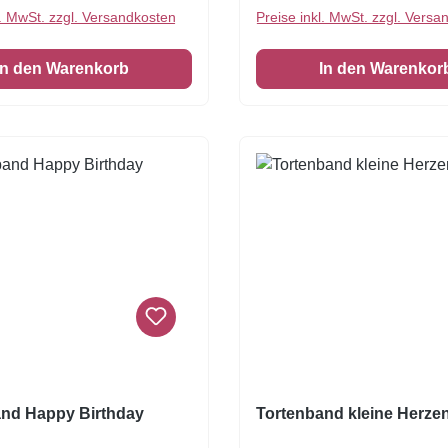
höne Tortenumrandung
direkt auf sehr feuchte Un
l. MwSt. zzgl. Versandkosten
Preise inkl. MwSt. zzgl. Versa
E = 3 Stück Zuckerfolie
wie Sahne legen, da die Fo
cm
auflösen kann. Optimal gee
In den Warenkorb
In den Warenkor
Fondant, Schokolade, Mar
oder Buttercreme.
Tortenband Happy Birthday
Tortenband kleine Herze