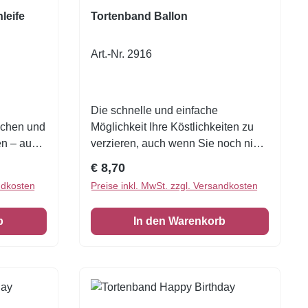
leife
Tortenband Ballon
Art.-Nr. 2916
Die schnelle und einfache
Kuchen und
Möglichkeit Ihre Köstlichkeiten zu
ren – auch
verzieren, auch wenn Sie noch nie
koriert
zuvor dekoriert haben!Eine
Regulärer Preis:
€ 8,70
rschönen
wunderschöne Tortenumrandung
ndkosten
Preise inkl. MwSt. zzgl. Versandkosten
g
essbar1 VE = 3 Stück Zuckerfolie
ck in ein
6,5 x 26 cm
b
In den Warenkorb
tails:
eit (VE)
e
eicht zu
k 6,5 cm