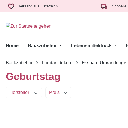
m Hauptinhalt springen
Zur Suche springen
Zur Hauptnavigation springen
Versand aus Österreich
Schnelle 
Home
Backzubehör
Lebensmitteldruck
Backzubehör
Fondantdekore
Essbare Umrandunge
Geburtstag
Hersteller
Preis