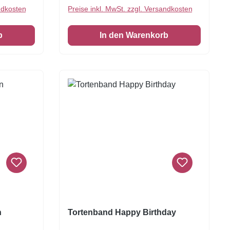
tergründe
ndkosten
Preise inkl. MwSt. zzgl. Versandkosten
lie sich
ignet für
b
In den Warenkorb
zipan
n
Tortenband Happy Birthday