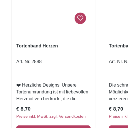
Tortenband Herzen
Tortenba
Art.-Nr. 2888
Art.-Nr. 
❤️ Herzliche Designs: Unsere
Die schne
Tortenumrandung ist mit liebevollen
Möglichke
Herzmotiven bedruckt, die die
verzieren
perfekte Wahl für Hochzeiten,
zuvor dek
Regulärer Preis:
Reguläre
€ 8,70
€ 8,70
Jubiläen, Valentinstag oder jeden
wundersc
Preise inkl. MwSt. zzgl. Versandkosten
Preise ink
Anlass sind, um Ihre Liebe
essbar1 V
auszudrücken.🍰 Essbar und leicht
6,5 x 26 