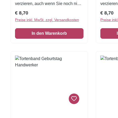
verzieren, auch wenn Sie noch nie
verzieren
zuvor dekoriert haben!Eine
zuvor dek
Regulärer Preis:
Reguläre
€ 8,70
€ 8,70
wunderschöne Tortenumrandung
wundersc
Preise inkl. MwSt. zzgl. Versandkosten
Preise ink
essbar 1 VE = 3 Stück Zuckerfolie
essbar1 V
6,5 x 26 cm
6,5 x 26 
In den Warenkorb