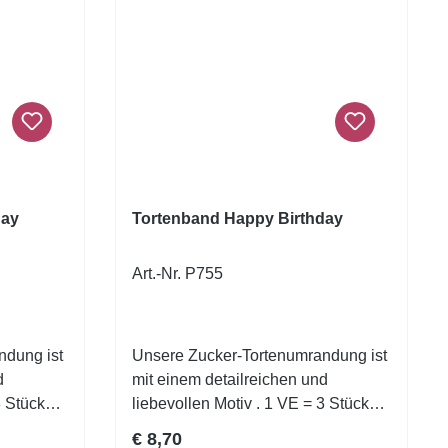
legantes
esign –
rächtigt
orte
,
geeignet
ssbare
kt an die
day
Tortenband Happy Birthday
 Streifen
de sowie
Art.-Nr. P755
eren Halt
te leicht
creme
ndung ist
Unsere Zucker-Tortenumrandung ist
 für:
d
mit einem detailreichen und
gskuchen
3 Stück
liebevollen Motiv . 1 VE = 3 Stück
 und
Zuckerfolie 6,5 X 26 cm
Regulärer Preis:
€ 8,70