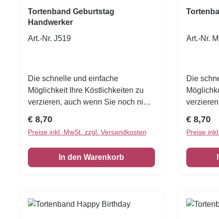
Tortenband Geburtstag
Tortenba
Handwerker
Art.-Nr. J519
Art.-Nr. 
Die schnelle und einfache
Die schne
Möglichkeit Ihre Köstlichkeiten zu
Möglichke
verzieren, auch wenn Sie noch nie
verzieren
zuvor dekoriert haben!Eine
zuvor dek
Regulärer Preis:
Reguläre
€ 8,70
€ 8,70
wunderschöne Tortenumrandung
wundersc
Preise inkl. MwSt. zzgl. Versandkosten
Preise ink
essbar 1 VE = 3 Stück Zuckerfolie
essbar 1 
6,5 x 26 cm Zutaten: Tapiokastärke,
6,5 x 26
In den Warenkorb
Glukosesirup, getrockneter
Glukosesirup, Cellulose, Wasser,
Zucker, Rapsöl, Emulgator:
Polysorbat 80 (E433),
Verdickungsmittel: Gummi arabicum