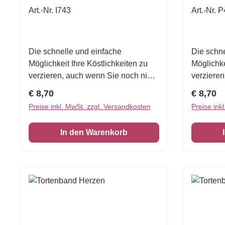
Art.-Nr. I743
Art.-Nr. 
Die schnelle und einfache
Die schne
Möglichkeit Ihre Köstlichkeiten zu
Möglichke
verzieren, auch wenn Sie noch nie
verzieren
zuvor dekoriert haben!Tortenband
zuvor dek
Regulärer Preis:
Reguläre
€ 8,70
€ 8,70
Tortenumrandung essbar1 VE = 3
wundersc
Preise inkl. MwSt. zzgl. Versandkosten
Preise ink
Stück Zuckerfolie 6,5 x 26 cm
essbar 1 
6,5 x 26
In den Warenkorb