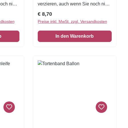
noch nie
verzieren, auch wenn Sie noch nie
e
zuvor dekoriert haben!Eine
Regulärer Preis:
€ 8,70
andung
wunderschöne Tortenumrandung
ndkosten
Preise inkl. MwSt. zzgl. Versandkosten
erfolie
essbar1 VE = 3 Stück Zuckerfolie
6,5 x 26 cm
b
In den Warenkorb