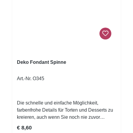
Deko Fondant Spinne
Art.-Nr. O345
Die schnelle und einfache Möglichkeit,
farbenfrohe Details für Torten und Desserts zu
kreieren, auch wenn Sie noch nie zuvor
dekoriert haben!Flexible Fondantfolien -
Regulärer Preis:
€ 8,60
schneiden oder stanzen Sie jede beliebige