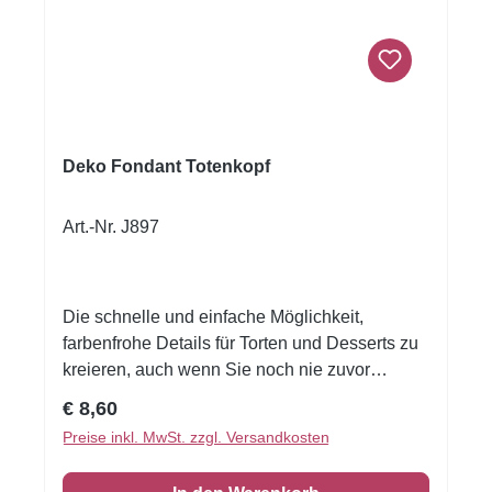
Deko Fondant Totenkopf
Art.-Nr. J897
Die schnelle und einfache Möglichkeit,
farbenfrohe Details für Torten und Desserts zu
kreieren, auch wenn Sie noch nie zuvor
dekoriert haben!Flexible Fondantfolien -
Regulärer Preis:
€ 8,60
schneiden oder stanzen Sie jede beliebige
Preise inkl. MwSt. zzgl. Versandkosten
Form - keine Vorbereitung. Fondantfolie hat
einen leichten, süßen Geschmack. Auch das