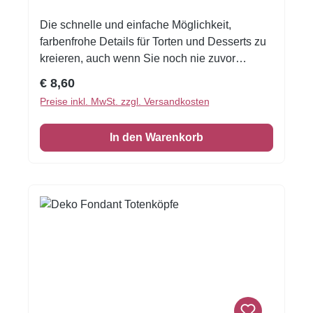
Die schnelle und einfache Möglichkeit,
farbenfrohe Details für Torten und Desserts zu
kreieren, auch wenn Sie noch nie zuvor
dekoriert haben!Flexible Fondantfolien -
Regulärer Preis:
€ 8,60
schneiden oder stanzen Sie jede beliebige
Preise inkl. MwSt. zzgl. Versandkosten
Form - keine Vorbereitung. Fondantfolie hat
einen leichten, süßen Geschmack. Auch das
In den Warenkorb
Einschlagen von Keksen oder Kuchen ist
damit möglich! Größe: Format A4