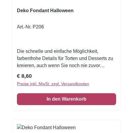
Deko Fondant Halloween
Art.-Nr. P206
Die schnelle und einfache Möglichkeit,
farbenfrohe Details für Torten und Desserts zu
kreieren, auch wenn Sie noch nie zuvor
dekoriert haben!Flexible Fondantfolien -
Regulärer Preis:
€ 8,60
schneiden oder stanzen Sie jede beliebige
Preise inkl. MwSt. zzgl. Versandkosten
Form - keine Vorbereitung. Fondantfolie hat
einen leichten, süßen Geschmack. Auch das
In den Warenkorb
Einschlagen von Keksen oder Kuchen ist
damit möglich! Größe: Format A4