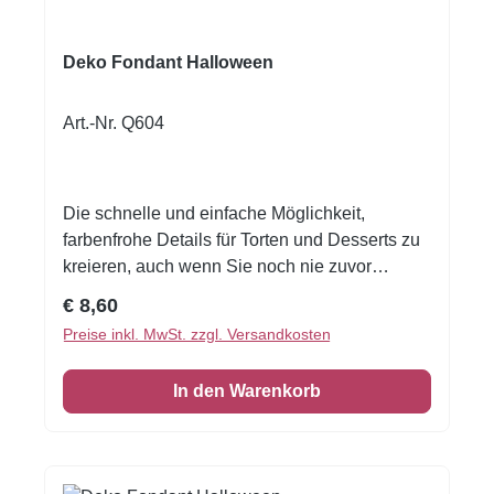
Deko Fondant Halloween
Art.-Nr. Q604
Die schnelle und einfache Möglichkeit,
farbenfrohe Details für Torten und Desserts zu
kreieren, auch wenn Sie noch nie zuvor
dekoriert haben!Flexible Fondantfolien -
Regulärer Preis:
€ 8,60
schneiden oder stanzen Sie jede beliebige
Preise inkl. MwSt. zzgl. Versandkosten
Form - keine Vorbereitung. Fondantfolie hat
einen leichten, süßen Geschmack. Auch das
In den Warenkorb
Einschlagen von Keksen oder Kuchen ist
damit möglich! Größe: Format A4