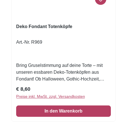
Deko Fondant Totenköpfe
Art.-Nr. R969
Bring Gruselstimmung auf deine Torte – mit
unseren essbaren Deko-Totenköpfen aus
Fondant! Ob Halloween, Gothic-Hochzeit,
Piratenparty oder ein schaurig-schöner
Regulärer Preis:
€ 8,60
Geburtstag: Diese handgefertigten Fondant-
Preise inkl. MwSt. zzgl. Versandkosten
Totenköpfe verleihen jeder Torte das gewisse
Etwas. Die schnelle und einfache Möglichkeit,
In den Warenkorb
farbenfrohe Details für Torten und Desserts zu
kreieren, auch wenn Sie noch nie zuvor
dekoriert haben!Fondantfolie hat einen