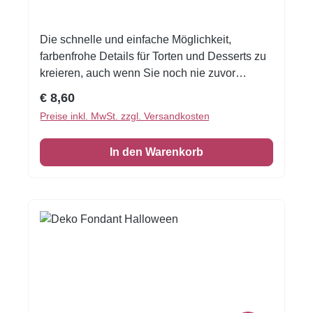
Die schnelle und einfache Möglichkeit,
farbenfrohe Details für Torten und Desserts zu
kreieren, auch wenn Sie noch nie zuvor
dekoriert haben!Flexible Fondantfolien -
Regulärer Preis:
€ 8,60
schneiden oder stanzen Sie jede beliebige
Preise inkl. MwSt. zzgl. Versandkosten
Form - keine Vorbereitung. Fondantfolie hat
einen leichten, süßen Geschmack. Auch das
In den Warenkorb
Einschlagen von Keksen oder Kuchen ist
damit möglich! Format A4