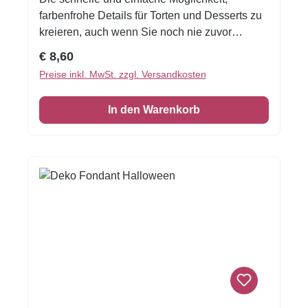
farbenfrohe Details für Torten und Desserts zu
kreieren, auch wenn Sie noch nie zuvor
dekoriert haben!Flexible Fondantfolien -
Regulärer Preis:
€ 8,60
schneiden oder stanzen Sie jede beliebige
Preise inkl. MwSt. zzgl. Versandkosten
Form - keine Vorbereitung. Fondantfolie hat
einen leichten, süßen Geschmack. Auch das
In den Warenkorb
Einschlagen von Keksen oder Kuchen ist
damit möglich! Größe: Format A4