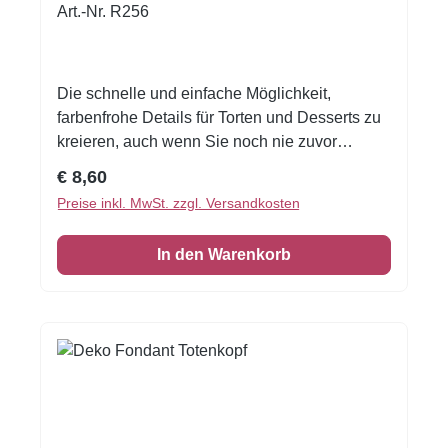
Art.-Nr. R256
Die schnelle und einfache Möglichkeit,
farbenfrohe Details für Torten und Desserts zu
kreieren, auch wenn Sie noch nie zuvor
dekoriert haben!Flexible Fondantfolien -
Regulärer Preis:
€ 8,60
schneiden oder stanzen Sie jede beliebige
Preise inkl. MwSt. zzgl. Versandkosten
Form - keine Vorbereitung. Fondantfolie hat
einen leichten, süßen Geschmack. Auch das
In den Warenkorb
Einschlagen von Keksen oder Kuchen ist
damit möglich! Format A4