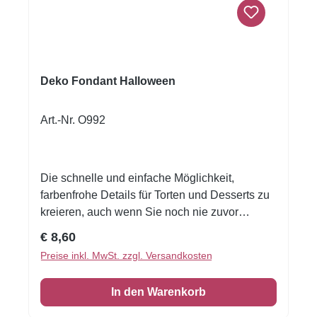
Deko Fondant Halloween
Art.-Nr. O992
Die schnelle und einfache Möglichkeit,
farbenfrohe Details für Torten und Desserts zu
kreieren, auch wenn Sie noch nie zuvor
dekoriert haben!Flexible Fondantfolien -
Regulärer Preis:
€ 8,60
schneiden oder stanzen Sie jede beliebige
Preise inkl. MwSt. zzgl. Versandkosten
Form - keine Vorbereitung. Fondantfolie hat
einen leichten, süßen Geschmack. Auch das
In den Warenkorb
Einschlagen von Keksen oder Kuchen ist
damit möglich! Größe: Format A4