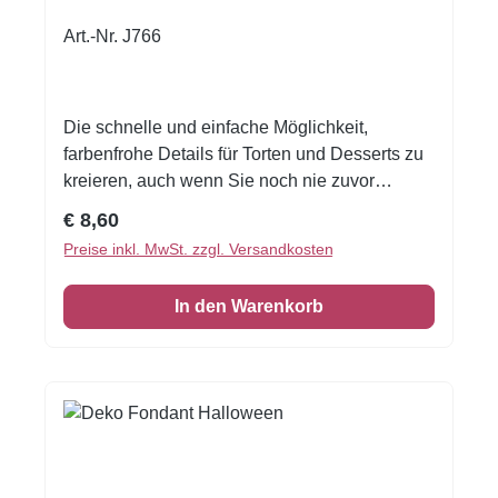
Art.-Nr. J766
Die schnelle und einfache Möglichkeit,
farbenfrohe Details für Torten und Desserts zu
kreieren, auch wenn Sie noch nie zuvor
dekoriert haben!Flexible Fondantfolien -
Regulärer Preis:
€ 8,60
schneiden oder stanzen Sie jede beliebige
Preise inkl. MwSt. zzgl. Versandkosten
Form - keine Vorbereitung. Fondantfolie hat
einen leichten, süßen Geschmack. Auch das
In den Warenkorb
Einschlagen von Keksen oder Kuchen ist
damit möglich! Format A4