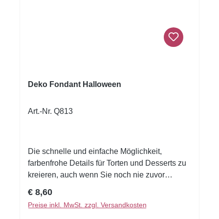
Deko Fondant Halloween
Art.-Nr. Q813
Die schnelle und einfache Möglichkeit,
farbenfrohe Details für Torten und Desserts zu
kreieren, auch wenn Sie noch nie zuvor
dekoriert haben!Flexible Fondantfolien -
Regulärer Preis:
€ 8,60
schneiden oder stanzen Sie jede beliebige
Preise inkl. MwSt. zzgl. Versandkosten
Form - keine Vorbereitung. Fondantfolie hat