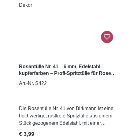
Buttercreme, Royal Icing oder andere
Spritzmassen: Diese Tülle ermöglicht
gleichmäßige, saubere und feine Ergebnisse
– ideal für kreative Backprojekte und
detailverliebte Dekorationen.
Rosentülle Nr. 41 – 6 mm, Edelstahl,
kupferfarben – Profi-Spritztülle für Rosen
& Dekor
Art.-Nr. S422
Die Rosentülle Nr. 41 von Birkmann ist eine
hochwertige, rostfreie Spritztülle aus einem
Stück gezogenem Edelstahl, mit einer
Öffnung von Ø 6 mm – ideal für detaillierte
Regulärer Preis:
€ 3,99