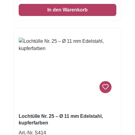
Dekorationen — etwa breite Linien, Tupfen,
In den Warenkorb
kräftige Icing-Verzierungen oder Füllungen
von Gebäck und Kuchen. Die Tülle lässt sich
problemlos mit klassischen Spritzbeuteln
verwenden und ermöglicht sauberes,
gleichmäßiges Arbeiten — ob bei
Buttercreme, Royal Icing oder anderen
Cremes. Die kupferfarbene Oberfläche
verleiht deinen Backwerken ein edles,
stilvolles Aussehen und unterstreicht
hochwertige Dekorationsarbeiten. Vorteile /
Eigenschaften Langlebiger Edelstahl –
lebensmittelecht, geschmacksneutral, säure-
und feuchtigkeitsresistent, ideal für
wiederholten Einsatz. Robuste Ein-teilige
Bauweise – aus einem Stück gezogen mit
Lochtülle Nr. 25 – Ø 11 mm Edelstahl,
polierter Naht, ohne scharfe Kanten,
kupferfarben
angenehm im Handling und pflegeleicht. Ø 9
Art.-Nr. S414
mm Öffnung – die größere Öffnung eignet