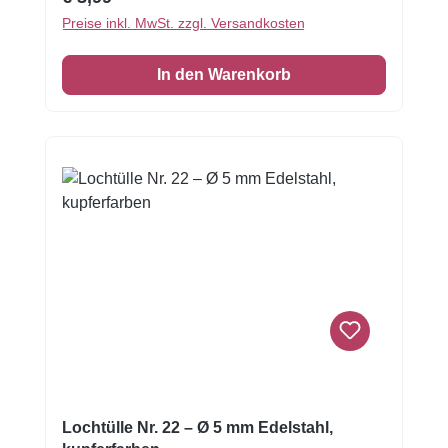
Mit einem Durchmesser von 4 mm eignet sie
Preise inkl. MwSt. zzgl. Versandkosten
sich ideal für mittelfeine Dekorationen: ob
Buttercreme-Blumen, Royal-Icing-Tuffs,
In den Warenkorb
Tupfen oder Linien — diese Tülle verleiht
deinen Cupcakes, Kuchen oder
Motivgebäcken eine saubere, professionelle
Verzierung. Dank des kupferfarbenen Finishs
erhält jede Dekoration einen edlen Look —
perfekt für kreative Torten, Cake-Tops oder
handgemachte Gebäckdesigns.
Lochtülle Nr. 22 – Ø 5 mm Edelstahl,