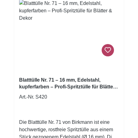
voluminösen Creme-Mengen. Mit dieser Tülle
kannst du Buttercreme, Royal Icing oder
Sahne gekonnt in kunstvolle Dekorationen
verwandeln, die Professionalität und Liebe
zum Detail ausstrahlen. Die kupferfarbene
Oberfläche gibt deinem Werkzeug und
deinen Backkreationen eine edle, stilvolle
Optik — ideal für Premium-Cake-Designs und
besondere Anlässe.
Blatttülle Nr. 71 – 16 mm, Edelstahl,
kupferfarben – Profi-Spritztülle für Blätter
& Dekor
Art.-Nr. S420
Die Blatttülle Nr. 71 von Birkmann ist eine
hochwertige, rostfreie Spritztülle aus einem
Stück gezogenem Edelstahl (Ø 16 mm). Die