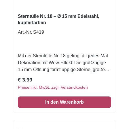
Sterntülle Nr. 18 – Ø 15 mm Edelstahl,
kupferfarben
Art.-Nr. S419
Mit der Sterntülle Nr. 18 gelingt dir jedes Mal
Dekoration mit Wow-Effekt: Die großzügige
15 mm-Öffnung formt üppige Sterne, große
Tupfen, kräftige Swirls und voluminöse Icing-
Regulärer Preis:
€ 3,99
Elemente — perfekt für auffällige Cupcakes,
Preise inkl. MwSt. zzgl. Versandkosten
Torten oder Motivkuchen, die ins Auge fallen.
Hergestellt aus hochwertigem, rostfreiem
In den Warenkorb
Edelstahl und aus einem Stück gezogen, liegt
die Tülle sicher in der Hand, bleibt formstabil
und liefert gleichmäßige, saubere Ergebnisse
— selbst bei häufigem Einsatz oder