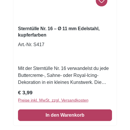
Sterntülle Nr. 16 – Ø 11 mm Edelstahl,
kupferfarben
Art.-Nr. S417
Mit der Sterntülle Nr. 16 verwandelst du jede
Buttercreme-, Sahne- oder Royal-Icing-
Dekoration in ein kleines Kunstwerk. Die
großzügige 11 mm Öffnung formt prächtige
Regulärer Preis:
€ 3,99
Sterne, elegante Swirls und voluminöse
Preise inkl. MwSt. zzgl. Versandkosten
Tupfen — perfekt für eindrucksvolle
Cupcakes, Torten oder kreative Motivkuchen.
In den Warenkorb
Durch die hochwertige, rostfreie
Edelstahlverarbeitung bleibt die Tülle auch