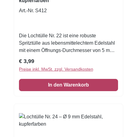
kupferfarben
Art.-Nr. S412
Die Lochtülle Nr. 22 ist eine robuste
Spritztülle aus lebensmittelechtem Edelstahl
mit einem Öffnungs-Durchmesser von 5 mm.
Durch die einteilige Bauweise — gezogen
Regulärer Preis:
€ 3,99
aus einem Stück Metall mit polierter Naht —
Preise inkl. MwSt. zzgl. Versandkosten
liegt sie sicher und sauber in der Hand und
bietet eine gleichmäßige Oberfläche ohne
In den Warenkorb
scharfe Kanten. Dank des kupferfarbenen
Finishs wirkt jede verwendete Dekoration
hochwertig und elegant. Mit Ø 5 mm eignet
sie sich besonders gut für mittelgroße bis
etwas kräftigere Dekorationen auf Kuchen,
Cupcakes oder Gebäck — etwa für
Buttercreme-Blumen, Royal-Icing-Tuffs,