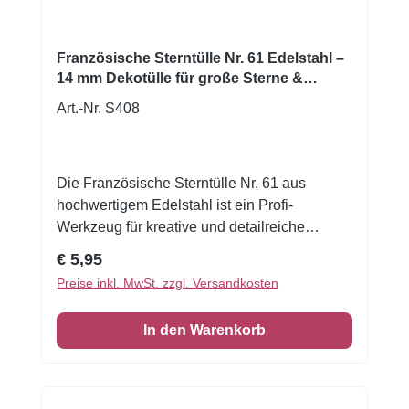
Dekoration im Handumdrehen. Vorteile der
Sterntülle Nr. 16 Präzise Stern- &
Rosettenstrukturen (11 mm Öffnung)
Französische Sterntülle Nr. 61 Edelstahl –
Hochwertiger, rostfreier Edelstahl Stabil,
14 mm Dekotülle für große Sterne &
langlebig und verformungssicher Ideal für
Rosetten
Art.-Nr. S408
Buttercreme, Sahne, Frosting & feste Cremes
Passend für gängige Spritzbeutel Leicht zu
reinigen und hygienisch
Die Französische Sterntülle Nr. 61 aus
hochwertigem Edelstahl ist ein Profi-
Werkzeug für kreative und detailreiche
Tortendekorationen. Mit einer Öffnung von 14
Regulärer Preis:
€ 5,95
mm erlaubt sie das Spritzen gleichmäßiger,
Preise inkl. MwSt. zzgl. Versandkosten
markanter Sterne, Rosetten und dekorativer
Muster — besonders geeignet für
In den Warenkorb
Buttercreme, Sahne, Frosting sowie für
festere Cremes und Massen. Durch die
robuste, rostfreie Edelstahlkonstruktion
überzeugt diese Tülle mit Langlebigkeit,