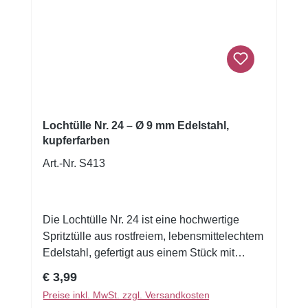
Tupfen, kräftige Linien oder Füllungen. Die
Tülle behält auch bei häufiger Nutzung ihre
Form, und durch das rostfreie
Edelstahlmaterial ist sie langlebig, hygienisch
und säureresistent. Für eine lange
Lebensdauer wird jedoch Handreinigung
empfohlen. Diese Spritztülle ist kompatibel
mit handelsüblichen Spritzbeuteln und damit
Lochtülle Nr. 24 – Ø 9 mm Edelstahl,
ideal für kreative und professionelle Back-
kupferfarben
und Dekorationsprojekte.
Art.-Nr. S413
Die Lochtülle Nr. 24 ist eine hochwertige
Spritztülle aus rostfreiem, lebensmittelechtem
Edelstahl, gefertigt aus einem Stück mit
glatter, polierter Naht. Mit einem großzügigen
Regulärer Preis:
€ 3,99
Öffnungsdurchmesser von 9 mm eignet sie
Preise inkl. MwSt. zzgl. Versandkosten
sich ideal für mittlere bis kräftige