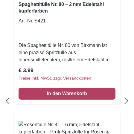
Spaghettitülle Nr. 80 – 2 mm Edelstahl
kupferfarben
Art.-Nr. S421
Die Spaghettitülle Nr. 80 von Birkmann ist
eine präzise Spritztülle aus
lebensmittelechtem, rostfreiem Edelstahl mit
einer feinen Öffnung von 2 mm. Dank der
Regulärer Preis:
€ 3,99
hochwertigen Verarbeitung — aus einem
Preise inkl. MwSt. zzgl. Versandkosten
Stück gezogen, mit polierter Naht und
kupferfarbener Oberfläche — eignet sie sich
In den Warenkorb
perfekt, um filigrane Dekorationen wie dünne
Linien, feine Fäden oder „Spaghetti“-artige
Strukturierungen auf Torten, Cupcakes oder
Gebäck zu zaubern. Die stabile Bauweise
sorgt dafür, dass die Tülle ihre Form behält –
auch bei intensiver Nutzung. Ob für