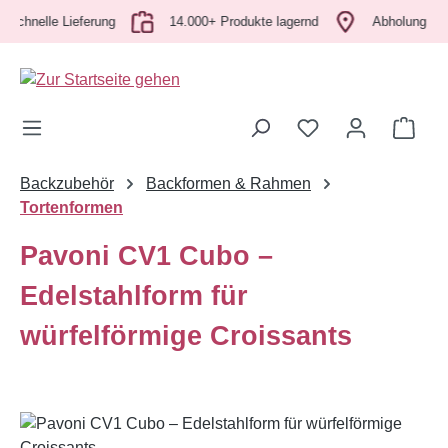
elle Lieferung
Zum Hauptinhalt springen
14.000+ Produkte lagernd
Abholung vor Ort 
Ware
Backzubehör
Backformen & Rahmen
Tortenformen
Pavoni CV1 Cubo –
Edelstahlform für
würfelförmige Croissants
Bildergalerie überspringen