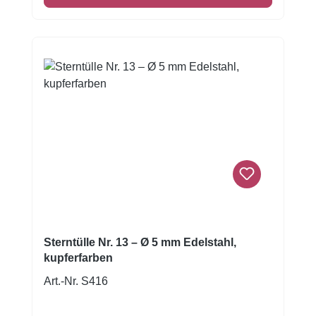
Füllungen bei Kuchen, Cupcakes und
Gebäck. Sie ist kompatibel mit
handelsüblichen Spritzbeuteln und
ermöglicht trotz der größeren Öffnung ein
sauberes und gleichmäßiges Arbeiten —
auch bei voluminöser Buttercreme oder
Royal-Icing-Masse. Das kupferfarbene Finish
verleiht dem Werkzeug und deinen
Backwerken eine edle, stilvolle Optik —
perfekt für professionelle Cake-Designs und
kreative Motivkuchen.
Sterntülle Nr. 13 – Ø 5 mm Edelstahl,
kupferfarben
Art.-Nr. S416