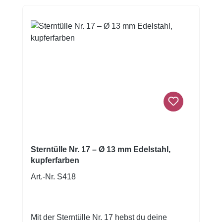
bei häufigem Einsatz formstabil und zieht
keine Würste, sondern sorgt für
gleichmäßige, professionelle Ergebnisse.
Das kupferfarbene Finish verleiht deinem
Backwerk einen edlen, handgemachten Look
— ideal, wenn du deinen Kuchen nicht nur
zum Essen, sondern als Hingucker
präsentieren willst.
Sterntülle Nr. 17 – Ø 13 mm Edelstahl,
kupferfarben
Art.-Nr. S418
Mit der Sterntülle Nr. 17 hebst du deine