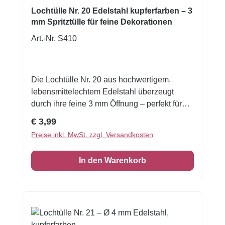
Lochtülle Nr. 20 Edelstahl kupferfarben – 3
mm Spritztülle für feine Dekorationen
Art.-Nr. S410
Die Lochtülle Nr. 20 aus hochwertigem,
lebensmittelechtem Edelstahl überzeugt
durch ihre feine 3 mm Öffnung – perfekt für
präzises Dekorieren und feinste Details auf
Regulärer Preis:
€ 3,99
Torten, Cupcakes oder Gebäck.Letzteres ist
Preise inkl. MwSt. zzgl. Versandkosten
ideal für feine Linien, kleine Tupfen,
detaillierte Konturen oder filigrane
In den Warenkorb
Verzierungen mit Buttercreme, royal icing
oder anderen Cremes. Durch die stabile,
rostfreie Konstruktion mit polierter Naht bleibt
die Tülle sowohl formstabil als auch langlebig
– selbst bei häufigem Einsatz.Die
kupferfarbene Oberfläche verleiht dem