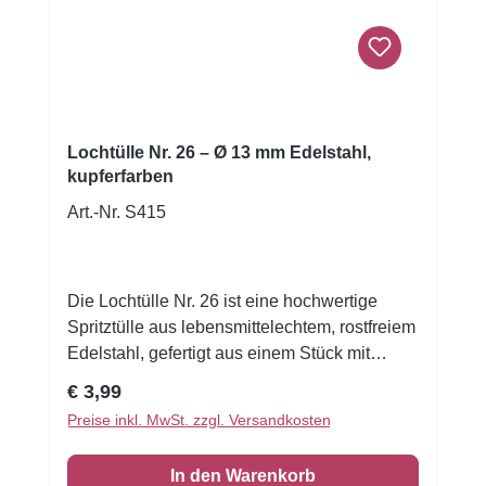
optimal, wenn du deine Backwerke
hochwertig präsentieren willst.
Lochtülle Nr. 26 – Ø 13 mm Edelstahl,
kupferfarben
Art.-Nr. S415
Die Lochtülle Nr. 26 ist eine hochwertige
Spritztülle aus lebensmittelechtem, rostfreiem
Edelstahl, gefertigt aus einem Stück mit
glatter, polierter Naht. Mit ihrem großzügigen
Regulärer Preis:
€ 3,99
Öffnungs-Durchmesser von 13 mm eignet sie
Preise inkl. MwSt. zzgl. Versandkosten
sich hervorragend für kräftige und auffällige
Dekorationen — ideal für breite Linien,
In den Warenkorb
üppige Icing-Tuffs, große Tupfen oder