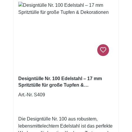
Formbeständigkeit und einfacher Reinigung.
Egal ob elegante Torten, kunstvolle
Cupcakes oder aufwendig verzierte
Gebäckstücke — mit dieser Tülle lassen sich
auch größere Dekorationen sauber und
präzise realisieren. Vorteile der
Französischen Sterntülle Nr. 61 Große 14
mm-Öffnung für markante Sterne, Rosetten
und kräftige Dekorationen Hochwertiger,
rostfreier Edelstahl — langlebig und
formstabil Ideal für Buttercreme, Sahne,
Designtülle Nr. 100 Edelstahl – 17 mm
Frosting und festere Cremes Perfekt für
Spritztülle für große Tupfen &
Torten, Cupcakes und Gebäck mit größerer
Dekorationen
Art.-Nr. S409
Dekoration Einfache Reinigung und
hygienisch Kompatibel mit Standard-
Spritzbeuteln
Die Designtülle Nr. 100 aus robustem,
lebensmittelechtem Edelstahl ist das perfekte