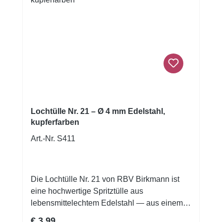
Werkzeug zudem ein edles, hochwertiges
Aussehen und kann das Gesamtbild deiner
Backutensilien stilvoll ergänzen.
Lochtülle Nr. 21 – Ø 4 mm Edelstahl,
kupferfarben
Art.-Nr. S411
Die Lochtülle Nr. 21 von RBV Birkmann ist
eine hochwertige Spritztülle aus
lebensmittelechtem Edelstahl — aus einem
Stück gezogen, rostfrei und mit polierter Naht.
Regulärer Preis:
€ 3,99