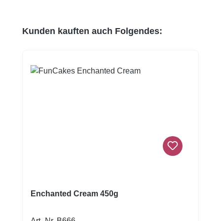
Produktgalerie überspringen
Kunden kauften auch Folgendes:
Enchanted Cream 450g
Art.-Nr. B666