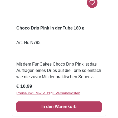
Choco Drip Pink in der Tube 180 g
Art.-Nr. N793
Mit dem FunCakes Choco Drip Pink ist das
Auftragen eines Drips auf die Torte so einfach
wie nie zuvor.Mit der praktischen Squeez-
Flasche einfach ausdrücken und direkt auf
Regulärer Preis:
€ 10,99
die Torte träufeln! Es werden keine
Preise inkl. MwSt. zzgl. Versandkosten
Spritzbeutel benötigt.Farbe: rosa.Inhalt: 180
g.Vorbereitung: Den Deckel und die
In den Warenkorb
Aluminiumdichtung vollständig entfernen. In
der Mikrowelle (max. 800 W) 15-20 Sekunden