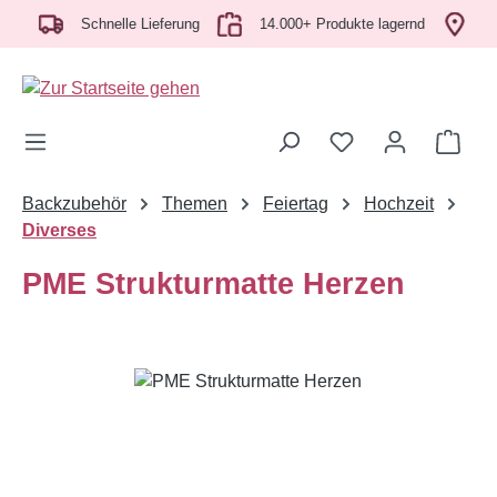
ch
Zum Hauptinhalt springen
Schnelle Lieferung
14.000+ Produkte lagernd
Abh
Ware
Backzubehör
Themen
Feiertag
Hochzeit
Diverses
PME Strukturmatte Herzen
Bildergalerie überspringen