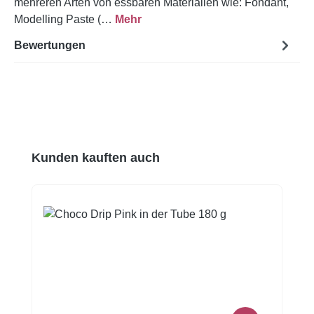
mehreren Arten von essbaren Materialien wie: Fondant,
Modelling Paste (…
Mehr
Bewertungen
Produktgalerie überspringen
Kunden kauften auch