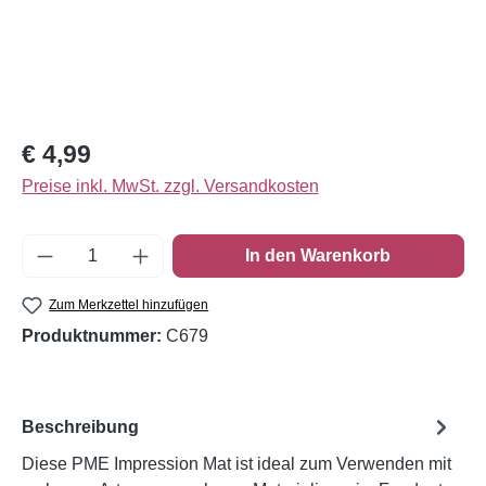
Regulärer Preis:
€ 4,99
Preise inkl. MwSt. zzgl. Versandkosten
Produkt Anzahl: Gib den gewünschten Wert e
In den Warenkorb
Zum Merkzettel hinzufügen
Produktnummer:
C679
Beschreibung
Diese PME Impression Mat ist ideal zum Verwenden mit