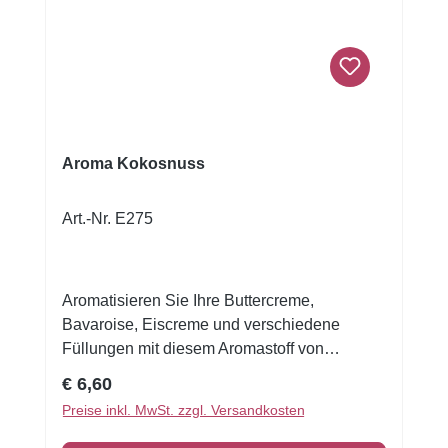
Aroma Kokosnuss
Art.-Nr. E275
Aromatisieren Sie Ihre Buttercreme,
Bavaroise, Eiscreme und verschiedene
Füllungen mit diesem Aromastoff von
FunCakes. Die FunCakes Aromastoffe
Regulärer Preis:
€ 6,60
können auch zum Teig hinzugefügt werden
Preise inkl. MwSt. zzgl. Versandkosten
und sind folglich für das Backen passend.
Perfekt wenn Sie ein nettes Aroma wie Kekse