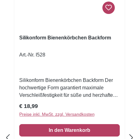
Silikonform Bienenkörbchen Backform
Art.-Nr. I528
Silikonform Bienenkörbchen Backform Der
hochwertige Form garantiert maximale
Verschleißfestigkeit für süße und herzhafte
Zubereitungen mit perfekten Formen.Mit
Regulärer Preis:
€ 18,99
dieser Form gelingen Ihnen selbstgebackene
Preise inkl. MwSt. zzgl. Versandkosten
Bienenkörbchen mit Leichtigkeit!Ein Must
Have in der Weihnachtsbäckerei
In den Warenkorb