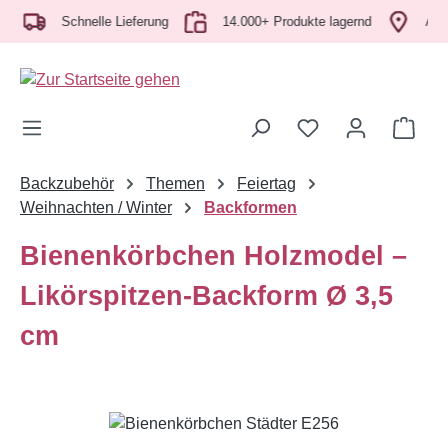
Zum Hauptinhalt springen
Schnelle Lieferung
14.000+ Produkte lagernd
Abhol
Ware
Backzubehör
Themen
Feiertag
Weihnachten / Winter
Backformen
Bienenkörbchen Holzmodel –
Likörspitzen-Backform Ø 3,5
cm
Bildergalerie überspringen