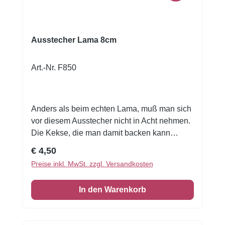
zum Basteln oder Modellieren mit bspw.
Knetmasse, Salzteig oder Fimo. Passender
Unterteil Ausstecher F758
Ausstecher Lama 8cm
Art.-Nr. F850
Anders als beim echten Lama, muß man sich
vor diesem Ausstecher nicht in Acht nehmen.
Die Kekse, die man damit backen kann
werden vorzüglich schmecken. Die
Regulärer Preis:
€ 4,50
Ausstechform ist aus Edelstahl gefertigt und
Preise inkl. MwSt. zzgl. Versandkosten
ist rostfrei, spülmaschinenfest,
lebensmittelecht. Edelstahlausstecher
In den Warenkorb
können zum Ausstechen von Teig genutzt
werden, aber auch im Bastel- und
Hobbybereich zur Formung von Knete,