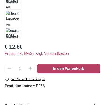
Regulärer Preis:
€ 12,50
Preise inkl. MwSt. zzgl. Versandkosten
Produkt Anzahl: Gib den gewünschten Wert e
In den Warenkorb
Zum Merkzettel hinzufügen
Produktnummer:
E256