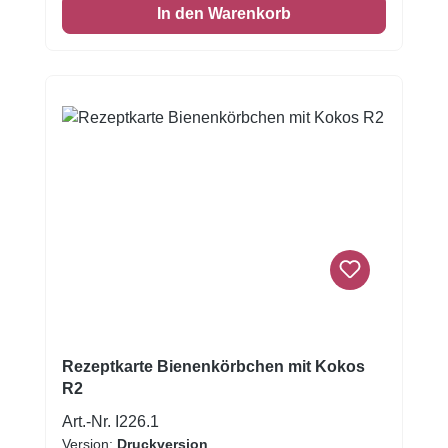
In den Warenkorb
oder Cupcakes zu Ihrem Teig hinzufügen
möchten . Fügen Sie Ihrem Teig die
empfohlene Dosis hinzu. Fügen Sie etwas
Extraaroma, wenn Sie bei hohen
Temperaturen backen (über 200°C), weil
dieses das Aroma verringern kann. Der
Aromastoff kann auch zu
Schokoladenganache hinzugefügt werden.
Zutaten: ZGlukosesirup, Kokosnuss (20%),
Zucker, Wasser, Aroma, Emulgator: E440a,
E407. Kann Spuren enthalten von: Ei, Milch
und Schalenfru¨chte. Empfohlene Dosis: 30g
pro 500g. Inhalt: 100 g
Rezeptkarte Bienenkörbchen mit Kokos
R2
Art.-Nr. I226.1
Version:
Druckversion