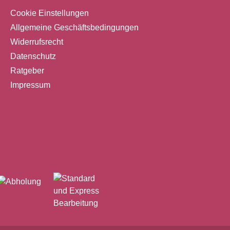
Desserts Schweizer Premium-
Cookie Einstellungen
arbeitung
Qualität & traditionelle Verarbeitung
Allgemeine Geschäftsbedingungen
tarisch
Zertifiziert: Halal, KD, vegetarisch
Widerrufsrecht
Unterstützung nachhaltiger
Datenschutz
coa
Kakaoproduktion durch Cocoa
Horizons Program Technische
Ratgeber
Daten Produkt: Carma Dark
Impressum
1 %
Couverture – Dark Larim 51 %
:
Inhalt: 1,5kg Tropfen/Beutel SKU:
CHD-Q040LARIE6-Z71
a. 30 –
Verarbeitungstemperatur: ca. 30 –
32 °C Fließfähigkeit: Hoch
Zertifizierungen: Halal, KD,
cker: ca.
vegetarisch InhaltsstoffeZucker: ca.
 % (min.
45 %Kakaomasse: ca. 42,5 % (min.
51 % Kakaotrockenmasse
. 12
insgesamt)Kakaobutter: ca. 12
<1
%Emulgator: Sojalecithin (<1
a: <1 %
%)Natürliches Vanillearoma: <1 %