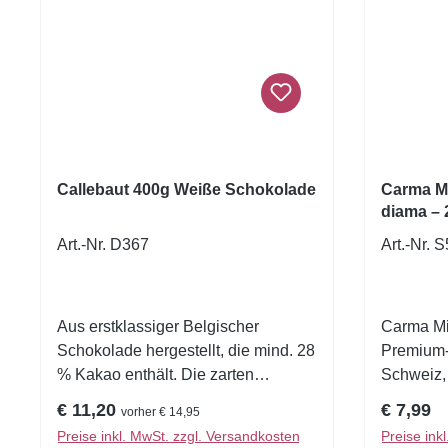
Callebaut 400g Weiße Schokolade
Carma Mi
diama – 
Schweize
Art.-Nr. D367
Art.-Nr. 
Aus erstklassiger Belgischer
Carma Mil
Schokolade hergestellt, die mind. 28
Premium-
% Kakao enthält. Die zarten
Schweiz, d
Schokoladetropfen sind sehr leicht
Kakaoaro
Regulärer Preis:
Reguläre
€ 11,20
€ 7,99
vorher € 14,95
zu handhaben, denn sie lassen sich
Schweize
Preise inkl. MwSt. zzgl. Versandkosten
Preise ink
sehr gut auflösen. Damit eignen sie
Diese ho