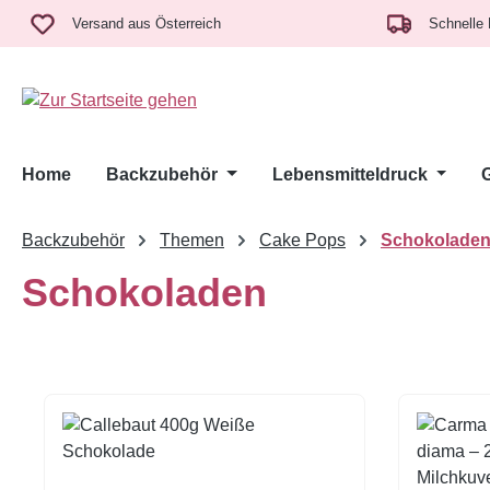
m Hauptinhalt springen
Zur Suche springen
Zur Hauptnavigation springen
Versand aus Österreich
Schnelle 
Home
Backzubehör
Lebensmitteldruck
Backzubehör
Themen
Cake Pops
Schokolade
Schokoladen