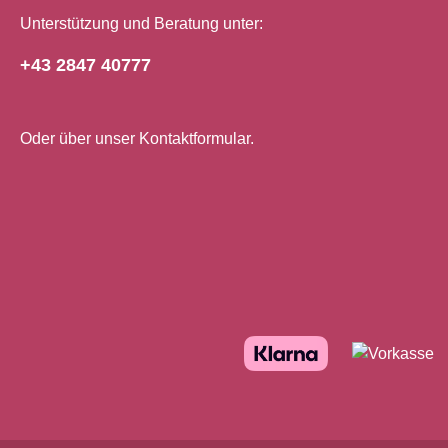
Schokoladendekorationen. Die
Ideal zu
Unterstützung und Beratung unter:
ausgewogene Rezeptur sorgt für ein
Überzieh
sauberes Temperierergebnis, einen
Verarbeit
+43 2847 40777
schönen Glanz und einen feinen
°C Anwendungsbereiche Pralinen,
Schmelz – Eigenschaften, die
Trüffel und F
besonders Chocolatiers, Konditoren
Mousse u
Oder über unser
Kontaktformular
.
und anspruchsvolle Hobbybäcker
Schokola
schätzen. Carma Milk Livina 48 %
Überzüge Kreative Pâtisser
wird aus sorgfältig ausgewählten
Kreationen Nachhaltigk
Kakaobohnen hergestellt und steht
Herkunft Hergestellt in der Schweiz
für Schweizer Qualität, konstante
mit Zutat
Verarbeitungseigenschaften und
Programmen Unterstützt
exzellenten Geschmack. Sie ist die
Horizons
perfekte Wahl für moderne
von nach
Pâtisserie-Kreationen, bei denen
Kakaoanb
der Schokoladengeschmack klar im
von Barr
Vordergrund stehen
soll.Einsatzbereich Pralinen &
Trüffel Ganache & Füllungen