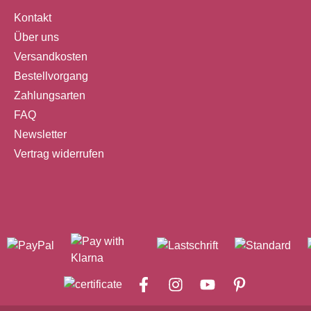
m Gießen, Temperieren und
Desserts Schweizer Premium-
Kontakt
en
Qualität & traditionelle Ver
Über uns
ungstemperatur: ca. 29–31
Zertifiziert: Halal, KD, vege
Versandkosten
Unterstützung nachhaltiger
Bestellvorgang
üllungen Ganache,
Kakaoproduktion durch Co
nd cremige Desserts
Horizons Program Technische
Zahlungsarten
dendekorationen und
Daten Produkt: Carma Dark
FAQ
ie-
Couverture – Dark Larim 5
Newsletter
eit &
Inhalt: 200g Tropfen/Beutel SKU
Vertrag widerrufen
CHD-Q040LARIE6-Z71
en aus nachhaltigen
Verarbeitungstemperatur: c
 den Cocoa
32 °C Fließfähigkeit: Hoch
 Program zur Förderung
Zertifizierungen: Halal, KD,
haltigem
vegetarisch InhaltsstoffeZu
au Carma ist eine Marke
45 %Kakaomasse: ca. 42,5
y Callebaut Schweiz200g
51 % Kakaotrockenmasse
insgesamt)Kakaobutter: ca
%Emulgator: Sojalecithin (
%)Natürliches Vanillearom