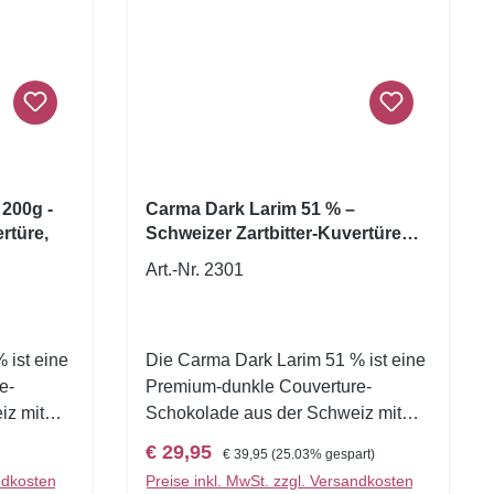
200g -
Carma Dark Larim 51 % –
rtüre,
Schweizer Zartbitter-Kuvertüre
1,5kg
Art.-Nr. 2301
 ist eine
Die Carma Dark Larim 51 % ist eine
e-
Premium-dunkle Couverture-
iz mit
Schokolade aus der Schweiz mit
en Profil
einem kräftigen, aromatischen Profil
Verkaufspreis:
Regulärer Preis:
€ 29,95
€ 39,95
(25.03% gespart)
tenreichen
und einer besonders facettenreichen
ndkosten
Preise inkl. MwSt. zzgl. Versandkosten
Sie
Geschmackskomposition. Sie