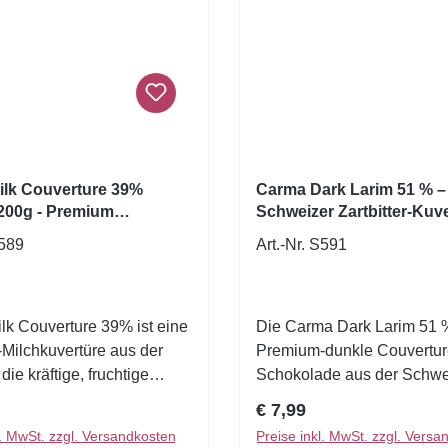
lk Couverture 39%
Carma Dark Larim 51 % – 
200g - Premium
Schweizer Zartbitter-Kuve
r Milchkuvertüre,
S589
Art.-Nr. S591
k Couverture 39% ist eine
Die Carma Dark Larim 51 %
Milchkuvertüre aus der
Premium-dunkle Couvertur
ie kräftige, fruchtige
Schokolade aus der Schwe
men mit einer cremigen
einem kräftigen, aromatisch
r Preis:
Regulärer Preis:
€ 7,99
r Milchmischung vereint.
und einer besonders facet
l. MwSt. zzgl. Versandkosten
Preise inkl. MwSt. zzgl. Versa
chwertige Schokolade
Geschmackskomposition. 