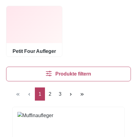
Petit Four Aufleger
Produkte filtern
Seite
Seite
Seite
1
2
3