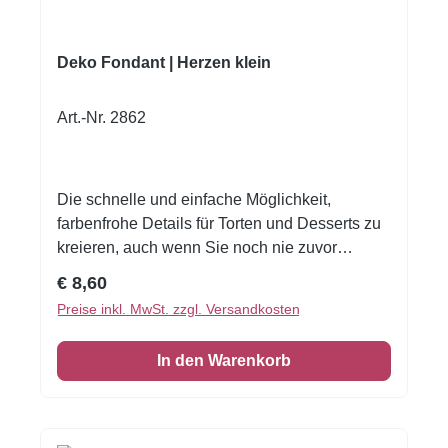
Deko Fondant | Herzen klein
Art.-Nr. 2862
Die schnelle und einfache Möglichkeit,
farbenfrohe Details für Torten und Desserts zu
kreieren, auch wenn Sie noch nie zuvor
dekoriert haben! Flexible Fondantfolien -
Regulärer Preis:
€ 8,60
schneiden oder stanzen Sie nahezu jede Form
Preise inkl. MwSt. zzgl. Versandkosten
- keine Vorbereitung. Schneiden und platzieren
Sie Ihre Dekorationen in Minuten. Fondantfolie
In den Warenkorb
hat einen leichten, süßen Geschmack. Auch
das Einschlagen von Keksen oder Kuchen ist
damit möglich! Format A4