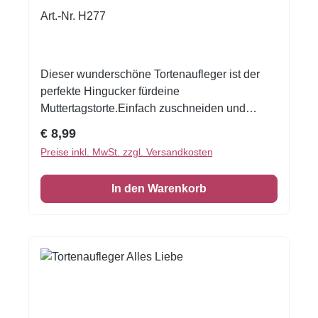
Art.-Nr. H277
Dieser wunderschöne Tortenaufleger ist der
perfekte Hingucker fürdeine
Muttertagstorte.Einfach zuschneiden und
drauflegen. Fertig!Gedruckt auf Oblate Deluxe
Regulärer Preis:
€ 8,99
Durchmesser 19 cm
Preise inkl. MwSt. zzgl. Versandkosten
In den Warenkorb