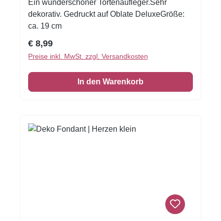
Ein wunderschöner Tortenaufleger.Sehr
dekorativ. Gedruckt auf Oblate DeluxeGröße:
ca. 19 cm
Regulärer Preis:
€ 8,99
Preise inkl. MwSt. zzgl. Versandkosten
In den Warenkorb