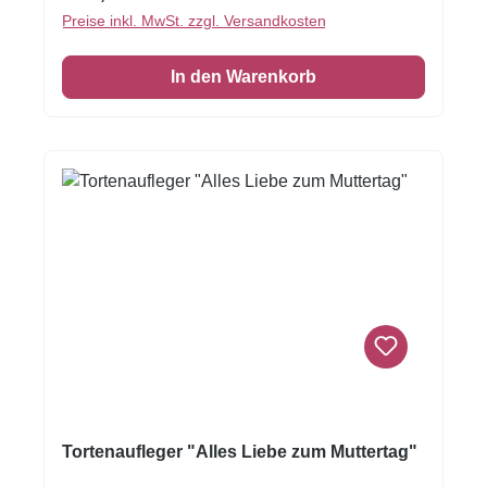
zuvor dekoriert haben!Mit Ihrem persönlichem
Preise inkl. MwSt. zzgl. Versandkosten
Foto!Sehr dekorativ. Durchmesser: 19cmBitte
das Foto mit Ihrer Bestellnummer an
In den Warenkorb
info@tortendekoration.at schicken
Tortenaufleger "Alles Liebe zum Muttertag"