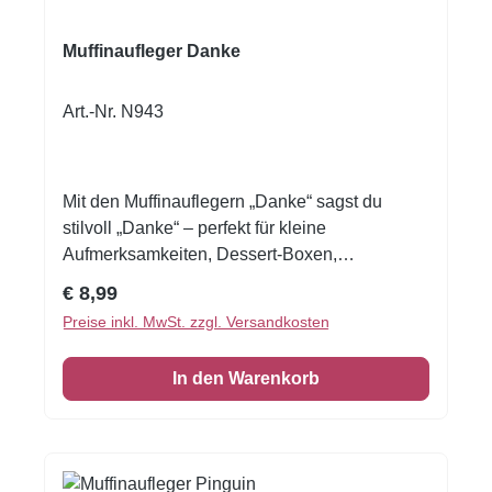
Muffinaufleger Danke
Art.-Nr. N943
Mit den Muffinauflegern „Danke“ sagst du
stilvoll „Danke“ – perfekt für kleine
Aufmerksamkeiten, Dessert-Boxen,
Kundengeschenke, Schule/Kindergarten oder
Regulärer Preis:
€ 8,99
als liebevolles Detail am Sweet Table. Du
Preise inkl. MwSt. zzgl. Versandkosten
bekommst eine A4-Seite mit 40 essbaren
Auflegern aus Oblate Deluxe. So dekorierst du
In den Warenkorb
schnell, sauber und ohne Vorkenntnisse:
auflegen, fertig. Wenn du die Größe anpassen
willst, kannst du die Motive einfach mit der
Schere zuschneiden.