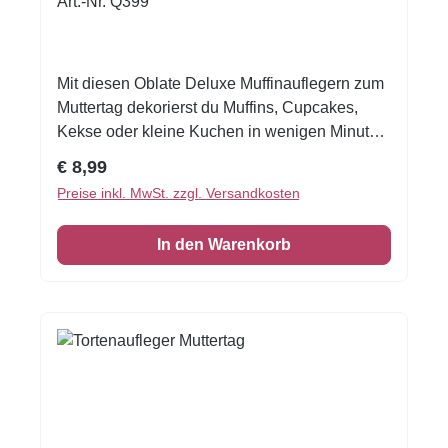
Art.-Nr. Q399
Natürlichkeit! ✨Bitte die gewünschten Namen
einfach an info@tortendekoration.at schicken
Mit diesen Oblate Deluxe Muffinauflegern zum
Muttertag dekorierst du Muffins, Cupcakes,
Kekse oder kleine Kuchen in wenigen Minuten
liebevoll und professionell – auch wenn du
Regulärer Preis:
€ 8,99
noch nie zuvor dekoriert hast. Der A4-Bogen ist
Preise inkl. MwSt. zzgl. Versandkosten
flexibel zuschneidbar, dadurch passt du die
Aufleger exakt an deine gewünschte Größe an:
In den Warenkorb
schnell, sauber, fotogen. Perfekt für
Muttertagsfrühstück, Kaffee & Kuchen,
Familienfeier oder Dessertbuffet:
ausschneiden, auflegen, fertig.