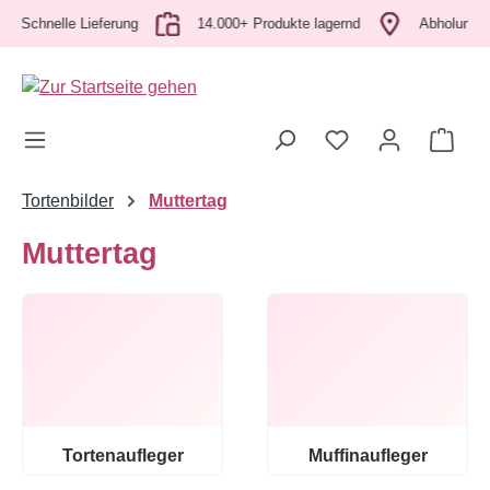
chnelle Lieferung
Zum Hauptinhalt springen
14.000+ Produkte lagernd
Abholung vor Or
Ware
Tortenbilder
Muttertag
Muttertag
Tortenaufleger
Muffinaufleger