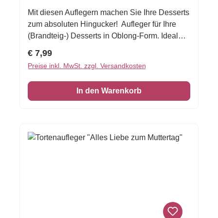
Mit diesen Auflegern machen Sie Ihre Desserts
zum absoluten Hingucker! Aufleger für Ihre
(Brandteig-) Desserts in Oblong-Form. Ideal
geeignet für Hochzeiten, Muttertag,
Regulärer Preis:
€ 7,99
Valentinstag usw. Größe pro Auflage: ca. 11 x 3
Preise inkl. MwSt. zzgl. Versandkosten
cm Gedruckt auf Fondantfolie (essbar) Inhalt: 1
A4 Bogen mit 12 Auflegern
In den Warenkorb