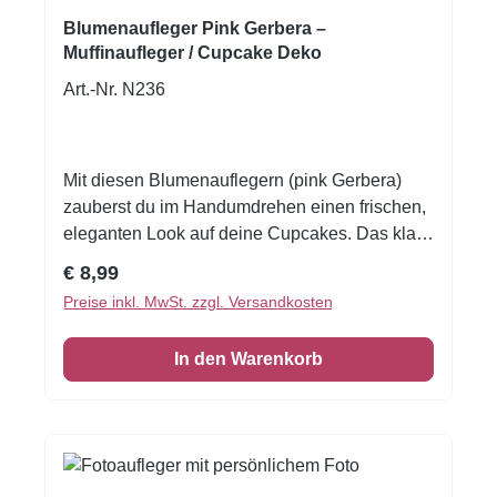
Blumenaufleger Pink Gerbera –
Muffinaufleger / Cupcake Deko
Art.-Nr. N236
Mit diesen Blumenauflegern (pink Gerbera)
zauberst du im Handumdrehen einen frischen,
eleganten Look auf deine Cupcakes. Das klare
Blütenmotiv wirkt hochwertig, modern und
Regulärer Preis:
€ 8,99
passt perfekt zu Geburtstag, Hochzeit, Taufe,
Preise inkl. MwSt. zzgl. Versandkosten
Muttertag, Gartenparty, Sommerfest oder
einfach als stilvolle Deko für deine Kaffeetafel.
In den Warenkorb
Die Aufleger sorgen sofort für einen „Wow“-
Effekt: einfach kurz vor dem Servieren auf
Buttercreme, Frosting oder Fondant legen –
fertig ist deine professionelle Cupcake-Deko
im Florallook. Zum