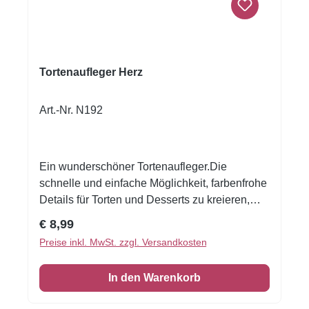
Tortenaufleger Herz
Art.-Nr. N192
Ein wunderschöner Tortenaufleger.Die
schnelle und einfache Möglichkeit, farbenfrohe
Details für Torten und Desserts zu kreieren,
auch wenn Sie noch nie zuvor dekoriert haben!
Regulärer Preis:
€ 8,99
Gedruckt auf Oblate Deluxe Grösse ca. 19 cm
Preise inkl. MwSt. zzgl. Versandkosten
In den Warenkorb