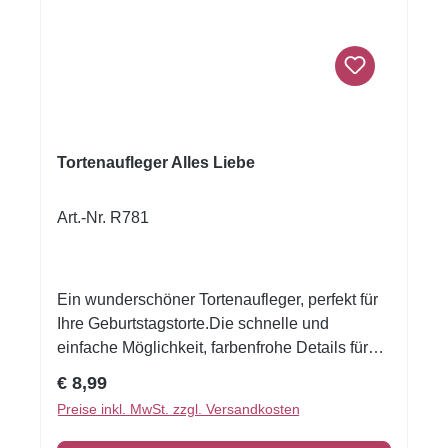
Tortenaufleger Alles Liebe
Art.-Nr. R781
Ein wunderschöner Tortenaufleger, perfekt für
Ihre Geburtstagstorte.Die schnelle und
einfache Möglichkeit, farbenfrohe Details für
Torten und Desserts zu kreieren, auch wenn
Regulärer Preis:
€ 8,99
Sie noch nie zuvor dekoriert haben! Gedruckt
Preise inkl. MwSt. zzgl. Versandkosten
auf Oblate Deluxe Grösse ca. A4