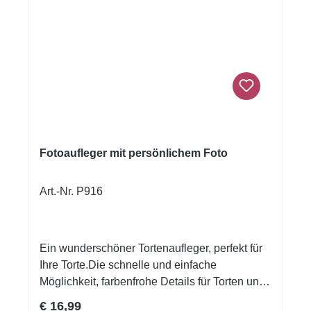
SelbstausschneidenFormat: ca. 4 cm, 24
Aufleger
Fotoaufleger mit persönlichem Foto
Art.-Nr. P916
Ein wunderschöner Tortenaufleger, perfekt für
Ihre Torte.Die schnelle und einfache
Möglichkeit, farbenfrohe Details für Torten und
Desserts zu kreieren, auch wenn Sie noch nie
Regulärer Preis:
€ 16,99