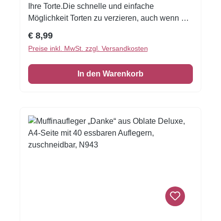
Ihre Torte.Die schnelle und einfache
Möglichkeit Torten zu verzieren, auch wenn Sie
noch nie zuvor dekoriert haben!Material:
Regulärer Preis:
€ 8,99
Oblate Deluxe Größe: ca A4
Preise inkl. MwSt. zzgl. Versandkosten
In den Warenkorb