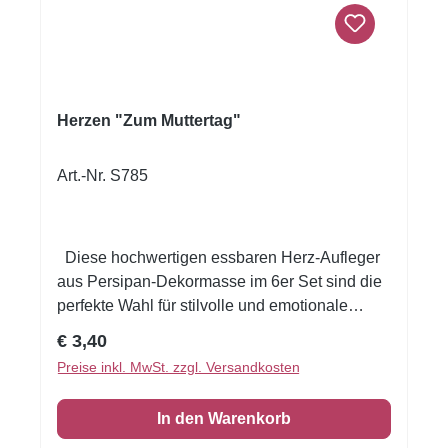
Herzen "Zum Muttertag"
Art.-Nr. S785
Diese hochwertigen essbaren Herz-Aufleger
aus Persipan-Dekormasse im 6er Set sind die
perfekte Wahl für stilvolle und emotionale
Tortendekorationen. Mit ihrem liebevollen
Regulärer Preis:
€ 3,40
Herzdesign in Rot- und Rosatönen setzen sie
Preise inkl. MwSt. zzgl. Versandkosten
gezielte Highlights auf Torten, Cupcakes und
Desserts. Die feine Persipan-Dekormasse
In den Warenkorb
sorgt für eine glatte Oberfläche und eine