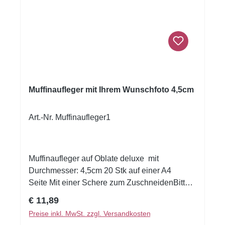
Muffinaufleger mit Ihrem Wunschfoto 4,5cm
Art.-Nr. Muffinaufleger1
Muffinaufleger auf Oblate deluxe mit
Durchmesser: 4,5cm 20 Stk auf einer A4
Seite Mit einer Schere zum ZuschneidenBitte
das gewünschte Foto an
Regulärer Preis:
€ 11,89
info@tortendekoration mit Ihrer Bestellnummer
Preise inkl. MwSt. zzgl. Versandkosten
schicken.