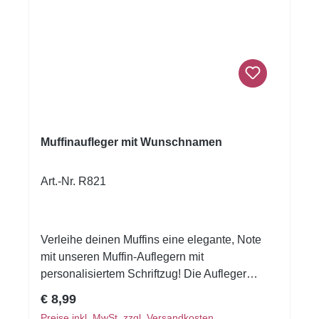
Muffinaufleger mit Wunschnamen
Art.-Nr. R821
Verleihe deinen Muffins eine elegante, Note
mit unseren Muffin-Auflegern mit
personalisiertem Schriftzug! Die Aufleger
bestehen aus essbarer Oblate und werden auf
Regulärer Preis:
€ 8,99
einer A4-Seite mit 24 wunderschönen Designs
Preise inkl. MwSt. zzgl. Versandkosten