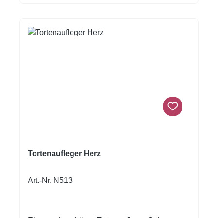
angenehme Konsistenz, wodurch sich die
Aufleger einfach platzieren lassen. Dank der
handlichen Größe von ca. 3 cm eignen sich die
Aufleger perfekt für detailreiche Dekorationen
und lassen sich vielseitig kombinieren.
Tortenaufleger Herz
Art.-Nr. N513