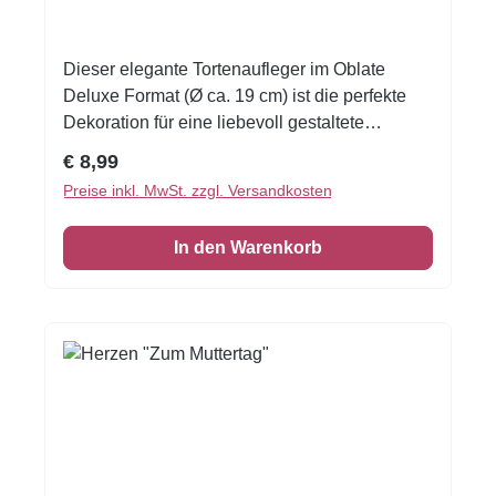
Dieser elegante Tortenaufleger im Oblate
Deluxe Format (Ø ca. 19 cm) ist die perfekte
Dekoration für eine liebevoll gestaltete
Muttertagstorte. Das zarte Motiv kombiniert ein
Regulärer Preis:
€ 8,99
geometrisches Herz mit romantischen
Preise inkl. MwSt. zzgl. Versandkosten
Blumenarrangements in Rosa- und
Pastelltönen – ideal, um Wertschätzung und
In den Warenkorb
Liebe stilvoll auszudrücken. Der essbare
Aufleger wird auf hochwertigem Premium-
Waffelpapier gedruckt und überzeugt durch
brillante Farben und feine Details. Er lässt sich
einfach mit einer Schere zuschneiden.