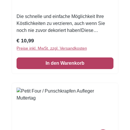
Die schnelle und einfache Möglichkeit Ihre
Köstlichkeiten zu verzieren, auch wenn Sie
noch nie zuvor dekoriert haben!Diese
wunderschönen Aufleger sind perfekt für Petit
Regulärer Preis:
€ 10,99
Fours, Punschkrapfen oder Kekse, um einfach
Preise inkl. MwSt. zzgl. Versandkosten
mal Danke zu sagen.Aufleger gedruckt auf
einer A4 Seite (12 Aufleger)Größe: ca.
In den Warenkorb
5cmKann einfach mit der Schere zugeschnitten
werden