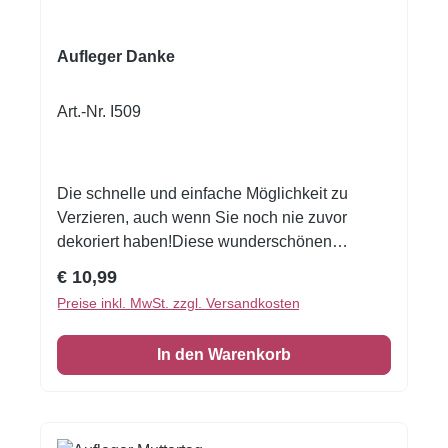
Aufleger Danke
Art.-Nr. I509
Die schnelle und einfache Möglichkeit zu
Verzieren, auch wenn Sie noch nie zuvor
dekoriert haben!Diese wunderschönen
Aufleger sind perfekt für Petit Fours,
Regulärer Preis:
€ 10,99
Punschkrapfen oder Kekse geeignet.Aufleger
Preise inkl. MwSt. zzgl. Versandkosten
auf einer A4 SeiteGröße: ca. 5 cmKann einfach
mit der Schere zugeschnitten werden
In den Warenkorb