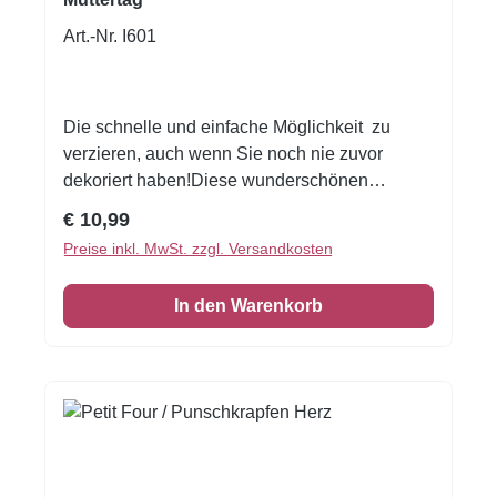
Art.-Nr. I601
Die schnelle und einfache Möglichkeit zu
verzieren, auch wenn Sie noch nie zuvor
dekoriert haben!Diese wunderschönen
Aufleger sind perfekt für Petit Fours,
Regulärer Preis:
€ 10,99
Punschkrapfen oder Kekse geeignet.Aufleger
Preise inkl. MwSt. zzgl. Versandkosten
gedruckt auf einer A4 Seite12 AuflegerGröße:
ca. 5 cmKann einfach mit der Schere
In den Warenkorb
zugeschnitten werden