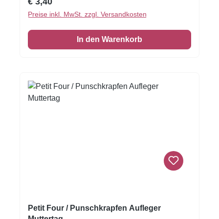
Regulärer Preis:
€ 3,40
Herzdesign in Rot- und Rosatönen setzen sie
Preise inkl. MwSt. zzgl. Versandkosten
gezielte Highlights auf Torten, Cupcakes und
Desserts. Die feine Persipan-Dekormasse
In den Warenkorb
sorgt für eine glatte Oberfläche und eine
angenehme Konsistenz, wodurch sich die
Aufleger einfach platzieren lassen. Dank der
handlichen Größe von ca. 3 cm eignen sich die
Aufleger perfekt für detailreiche Dekorationen
und lassen sich vielseitig kombinieren.
Petit Four / Punschkrapfen Aufleger
Muttertag