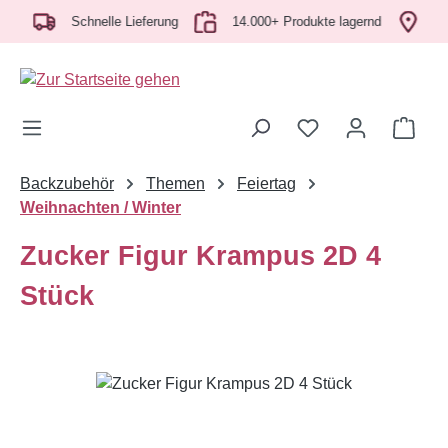
ch
Zum Hauptinhalt springen
Schnelle Lieferung
14.000+ Produkte lagernd
Abh
Ware
Backzubehör
Themen
Feiertag
Weihnachten / Winter
Zucker Figur Krampus 2D 4
Stück
Bildergalerie überspringen