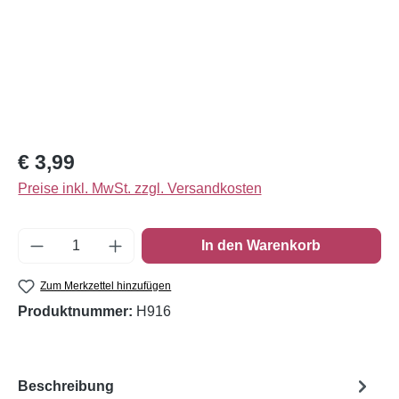
Regulärer Preis:
€ 3,99
Preise inkl. MwSt. zzgl. Versandkosten
Produkt Anzahl: Gib den gewünschten Wert e
In den Warenkorb
Zum Merkzettel hinzufügen
Produktnummer:
H916
Beschreibung