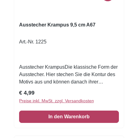
Ausstecher Krampus 9,5 cm A67
Art.-Nr. 1225
Ausstecher KrampusDie klassische Form der
Ausstecher. Hier stechen Sie die Kontur des
Motivs aus und können danach ihrer
Kreativität beim Verzieren freien Lauf lassen.
Regulärer Preis:
€ 4,99
Unsere Ausstechformen eignen sich nicht nur
Preise inkl. MwSt. zzgl. Versandkosten
hervorragend zum Plätzchen backen. Sie
können auch für Brot, Butter, Käse, Wurst,
In den Warenkorb
Obst & Gemüse genutzt werden. Werten Sie
somit jedes Buffet und jedes Pausenbrot auf.
Auch alle Bastler kommen auf Ihre Kosten,