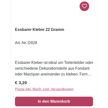
Essbarer Kleber 22 Gramm
Art.-Nr. D928
Essbarer Kleber ist ideal um Tortenbilder oder
verschiedene Dekorationsteile aus Fondant
oder Marzipan aneinander zu kleben. Ferner
können Sie den Klebstoff verwenden um Ihre
Regulärer Preis:
€ 3,20
Dekorationen auf der Torte oder Cupcakes
Preise inkl. MwSt. zzgl. Versandkosten
festzukleben. Hinweis zur Aufbewahrung: an
einem dunklen Ort bewahren.Zutaten:Wasser,
In den Warenkorb
Emulgator: E466, Konservierungsstoff: E211,