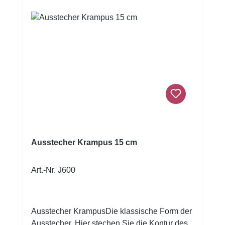
denn zum Beispiel Seife und Knete können
mit den verschiedenen Ausstechern in die
Lieblingsform gebracht werden.Viel Spaß
beim Backen und Verzieren!Größe: ca. 9,5 x
7 cmInhalt: 1 Ausstecher
Ausstecher Krampus 15 cm
Art.-Nr. J600
Ausstecher KrampusDie klassische Form der
Ausstecher. Hier stechen Sie die Kontur des