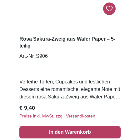
großen Auswahl an Farben erhältlich, 100%
essbar, halal-zertifiziert und leicht zu
verwenden. Gebrauchsanleitung: Fügen Sie
die gewünschte Menge Farbstoff an Fondant
oder Buttercreme hinzu und verrühren Sie sie
Rosa Sakura-Zweig aus Wafer Paper – 5-
bis die Farbe gut eingemischt ist. Kneten oder
teilig
rühren Sie weiter, bis das gewünschte
Art.-Nr. S906
Ergebnis erreicht wurde. Inhalt: 30gZutaten:
Glycerol, Farbstoff: E153.
Verleihe Torten, Cupcakes und festlichen
Desserts eine romantische, elegante Note mit
diesem rosa Sakura-Zweig aus Wafer Paper.
Die zarten Kirschblüten überzeugen durch
Regulärer Preis:
€ 9,40
ihre filigrane Gestaltung und eignen sich
Preise inkl. MwSt. zzgl. Versandkosten
ideal für moderne Tortendesigns zu Hochzeit,
Geburtstag, Taufe, Kommunion oder
In den Warenkorb
Muttertag.Die dreidimensionalen Wafer-