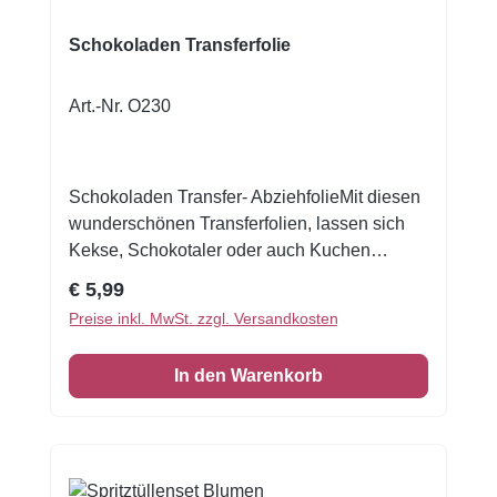
Schokoladen Transferfolie
Art.-Nr. O230
Schokoladen Transfer- AbziehfolieMit diesen
wunderschönen Transferfolien, lassen sich
Kekse, Schokotaler oder auch Kuchen
verzieren.Druck auf Schokolade. Schmelzen
Regulärer Preis:
€ 5,99
Sie die Schokolade, streichen Sie die
Preise inkl. MwSt. zzgl. Versandkosten
Schokolade auf die Transferfolie, eventuell
mit einer Aufstreichmatte und lassen Sie
In den Warenkorb
diese fest werden. Folie zum Schluss
vorsichtig abziehen.Nur für weisse Kuvertüre
geeignet, auf dunkler Kuvertüre sind die
Motive nicht sichtbar!Inhalt: 1 Bogen ca.A4,
glutenfrei