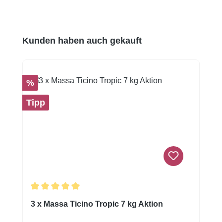
Produktgalerie überspringen
Kunden haben auch gekauft
Rabatt
%
Tipp
Durchschnittliche Bewertung von 5 von 5 Sternen
3 x Massa Ticino Tropic 7 kg Aktion