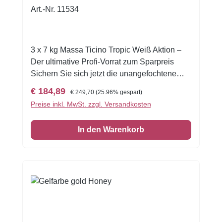
Art.-Nr. 11534
3 x 7 kg Massa Ticino Tropic Weiß Aktion –
Der ultimative Profi-Vorrat zum Sparpreis
Sichern Sie sich jetzt die unangefochtene
Spitzenqualität am Markt im unschlagbaren
Verkaufspreis:
Regulärer Preis:
€ 184,89
€ 249,70
(25.96% gespart)
Aktions-Paket! Mit diesem Angebot erhalten
Preise inkl. MwSt. zzgl. Versandkosten
Sie gleich drei 7 kg Kübel des legendären
Massa Ticino Tropic Rollfondants in Weiß.
In den Warenkorb
Das ist die perfekte Lösung für
Großverbraucher, Cake Designer, Bäckereien
und Konditoreien, die keine Kompromisse bei
Qualität, Verarbeitung und Wirtschaftlichkeit
eingehen wollen. Warum Profis weltweit auf
Massa Ticino Tropic vertrauen:
Unübertroffene Premium-Qualität: Erleben
Sie die legendäre Elastizität und