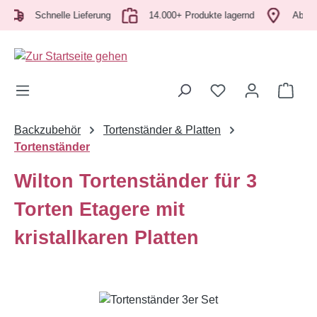
Zum Hauptinhalt springen
Schnelle Lieferung
14.000+ Produkte lagernd
Abholung
Ware
Backzubehör
Tortenständer & Platten
Tortenständer
Wilton Tortenständer für 3
Torten Etagere mit
kristallkaren Platten
Bildergalerie überspringen