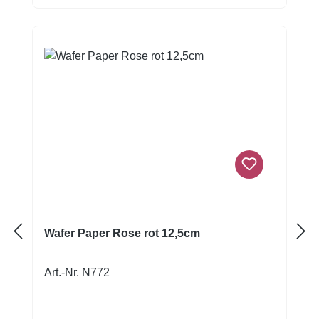
Paper-Blüten sind besonders leicht und
können einfach auf Torten, Cremes oder
Glasuren platziert werden. Durch die zarte
rosa Farbgebung lassen sie sich
wunderschön mit weißen, rosafarbenen,
goldenen oder pastellfarbenen Dekorationen
kombinieren.Für ein optimales Ergebnis
sollte die Sakura-Dekoration erst kurz vor
dem Servieren auf der Torte angebracht
werden. So wird verhindert, dass das Wafer
Paper durch Feuchtigkeit oder
Kondenswasser weich wird oder sich
verformt.Deine VorteileFiligrane Sakura-
Blüten in RosaModerne dreidimensionale
Wafer Paper Rose rot 12,5cm
TortendekorationBesonders leichtes Wafer
PaperIdeal für Torten, Cupcakes und
Art.-Nr. N772
DessertsPerfekt für Hochzeit, Geburtstag,
Taufe und MuttertagSchnell und einfach
anzubringen5-teiliges