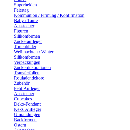
Superhelden
Feiertag
Kommunion / Firmung / Konfirmation
Baby / Taufe
Ausstecher
Figuren
Silikonformen
Zuckeraufleger
Tortenbilder
Weihnachten / Winter
Silikonformen
Verpackungen
Zuckerdekorationen
Transferfolien
Rouladendekore
Zubehör
Petit-Aufleger
Ausstecher
Cupcakes
Deko-Fondant
Keks-Aufleger
Umrandungen
Backformen
Ostern