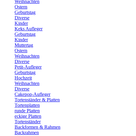
Weihnachten
Ostern
Geburtstag
Diverse
Kinder
Keks Aufleger
Geburtstag
Kinder
Muttertag
Ostern
Weihnachten
Diverse
Petit-Aufleger
Geburtstag
Hochzeit
Weihnachten
Diverse
Cakepop-Aufleger
Tortenständer & Platten
Tortenplatten
runde Platten
eckige Platten
Tortenständer
Backformen & Rahmen
Backrahmen