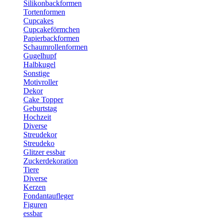
Silikonbackformen
Tortenformen
Cupcakes
Cupcakeförmchen
Papierbackformen
Schaumrollenformen
Gugelhupf
Halbkugel
Sonstige
Motivroller
Dekor
Cake Topper
Geburtstag
Hochzeit
Diverse
Streudekor
Streudeko
Glitzer essbar
Zuckerdekoration
Tiere
Diverse
Kerzen
Fondantaufleger
Figuren
essbar