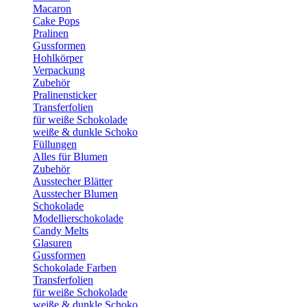
Macaron
Cake Pops
Pralinen
Gussformen
Hohlkörper
Verpackung
Zubehör
Pralinensticker
Transferfolien
für weiße Schokolade
weiße & dunkle Schoko
Füllungen
Alles für Blumen
Zubehör
Ausstecher Blätter
Ausstecher Blumen
Schokolade
Modellierschokolade
Candy Melts
Glasuren
Gussformen
Schokolade Farben
Transferfolien
für weiße Schokolade
weiße & dunkle Schoko