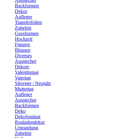
Ausstecher
Backformen
Dekor
Aufleger
Transferfolien
Zubehör
Gussformen
Hochzeit
Figuren
Blumen
Diverses
Ausstecher
Dekore
Valentinstag
Vatertag
Silvester / Neujahr
Muttertag
Aufleger
Ausstecher
Backformen
Deko
Dekofondant
Rouladendekor
Umrandung
Zubehör