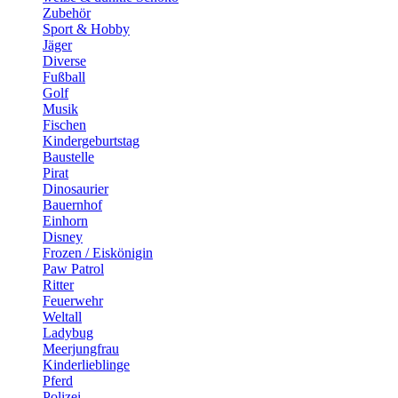
Zubehör
Sport & Hobby
Jäger
Diverse
Fußball
Golf
Musik
Fischen
Kindergeburtstag
Baustelle
Pirat
Dinosaurier
Bauernhof
Einhorn
Disney
Frozen / Eiskönigin
Paw Patrol
Ritter
Feuerwehr
Weltall
Ladybug
Meerjungfrau
Kinderlieblinge
Pferd
Polizei