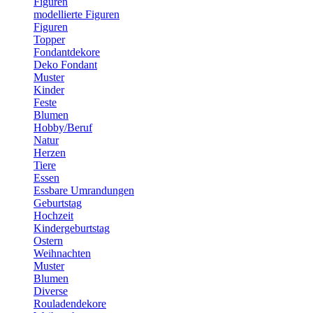
Figuren
modellierte Figuren
Figuren
Topper
Fondantdekore
Deko Fondant
Muster
Kinder
Feste
Blumen
Hobby/Beruf
Natur
Herzen
Tiere
Essen
Essbare Umrandungen
Geburtstag
Hochzeit
Kindergeburtstag
Ostern
Weihnachten
Muster
Blumen
Diverse
Rouladendekore