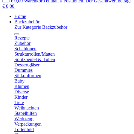
€ 0,00
Warenkorb enthält 0 Positionen. Der Gesamtwert beträgt
€ 0,00.
Home
Backzubehör
Zur Kategorie Backzubehör
Rezepte
Zubehör
Schablonen
Strukturrollen/Matten
Spritzbeutel & Tüllen
Dessertgläser
Dummies
Silikonformen
Baby
Blumen
Diverse
Kinder
Tiere
Weihnachten
Stapelhilfen
Werkzeug
Verpackungen
Tortenbild