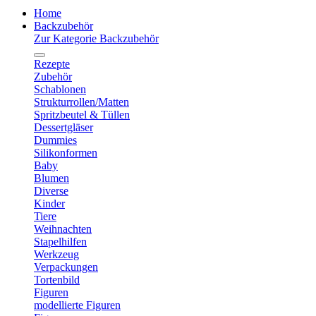
Home
Backzubehör
Zur Kategorie Backzubehör
Rezepte
Zubehör
Schablonen
Strukturrollen/Matten
Spritzbeutel & Tüllen
Dessertgläser
Dummies
Silikonformen
Baby
Blumen
Diverse
Kinder
Tiere
Weihnachten
Stapelhilfen
Werkzeug
Verpackungen
Tortenbild
Figuren
modellierte Figuren