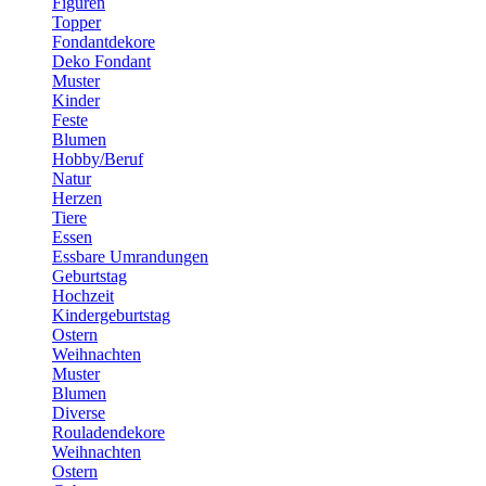
Figuren
Topper
Fondantdekore
Deko Fondant
Muster
Kinder
Feste
Blumen
Hobby/Beruf
Natur
Herzen
Tiere
Essen
Essbare Umrandungen
Geburtstag
Hochzeit
Kindergeburtstag
Ostern
Weihnachten
Muster
Blumen
Diverse
Rouladendekore
Weihnachten
Ostern