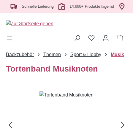
ch
Zum Hauptinhalt springen
Schnelle Lieferung
14.000+ Produkte lagernd
Abh
Ware
Backzubehör
Themen
Sport & Hobby
Musik
Tortenband Musiknoten
Bildergalerie überspringen