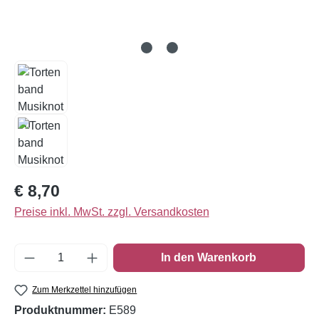
Regulärer Preis:
€ 8,70
Preise inkl. MwSt. zzgl. Versandkosten
Produkt Anzahl: Gib den gewünschten Wert e
In den Warenkorb
Zum Merkzettel hinzufügen
Produktnummer:
E589