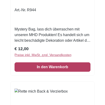
Art.-Nr. R944
Mystery Bag, lass dich überraschen mit
unseren MHD Produkten! Es handelt sich um
leicht beschädigte Dekoration oder Artikel die
das MHD überschritten haben. Die Tasche ist
Regulärer Preis:
€ 12,00
voll gefüllt mit tollen Überraschungen mit
Preise inkl. MwSt. zzgl. Versandkosten
einem höheren Warenwert. 🎁 Lust auf eine
süße Überraschung? Mit unserem Mystery
In den Warenkorb
Bag für Konditor:innen erhältst du eine
geheimnisvolle Auswahl an hochwertigem
Back- und Tortenzubehör – perfekt zum
Ausprobieren, Inspirieren und Entdecken! Ob
du leidenschaftliche Hobbybäcker:in bist oder
als Tortenprofi ständig auf der Suche nach
neuen Tools und Dekoideen – diese