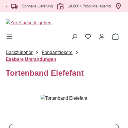
ich
Zum Hauptinhalt springen
Schnelle Lieferung
14.000+ Produkte lagernd
A
Ware
Backzubehör
Fondantdekore
Essbare Umrandungen
Tortenband Elefefant
Bildergalerie überspringen