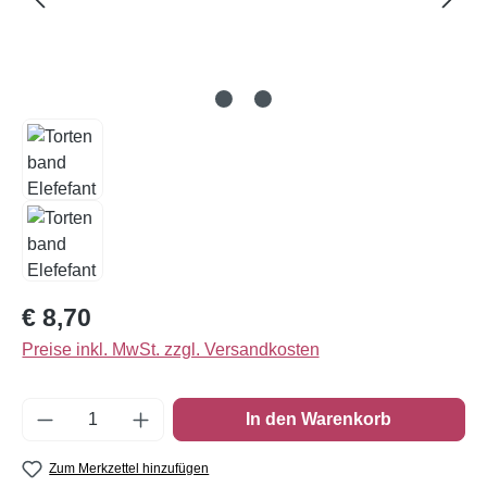
Regulärer Preis:
€ 8,70
Preise inkl. MwSt. zzgl. Versandkosten
Produkt Anzahl: Gib den gewünschten Wert e
In den Warenkorb
Zum Merkzettel hinzufügen