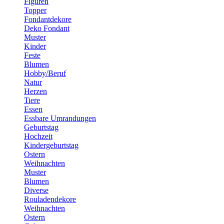
Figuren
Topper
Fondantdekore
Deko Fondant
Muster
Kinder
Feste
Blumen
Hobby/Beruf
Natur
Herzen
Tiere
Essen
Essbare Umrandungen
Geburtstag
Hochzeit
Kindergeburtstag
Ostern
Weihnachten
Muster
Blumen
Diverse
Rouladendekore
Weihnachten
Ostern