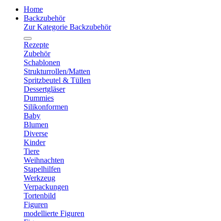
Home
Backzubehör
Zur Kategorie Backzubehör
Rezepte
Zubehör
Schablonen
Strukturrollen/Matten
Spritzbeutel & Tüllen
Dessertgläser
Dummies
Silikonformen
Baby
Blumen
Diverse
Kinder
Tiere
Weihnachten
Stapelhilfen
Werkzeug
Verpackungen
Tortenbild
Figuren
modellierte Figuren