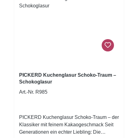
Milch.Nährwerttabelle: Nährwerte pro 100
gNutritional Information FunCakes Magic
Roll-Out Powder 225g Energy (kJ)1362 kJ
Energy (kcal)321 kcal Fat0 g of which
saturated0 g Carbohydrates80 g of which
sugars0 g Protein0 g Salt0.1 g
PICKERD Kuchenglasur Schoko-Traum –
Schokoglasur
Art.-Nr. R985
PICKERD Kuchenglasur Schoko-Traum – der
Klassiker mit feinem Kakaogeschmack Seit
Generationen ein echter Liebling: Die