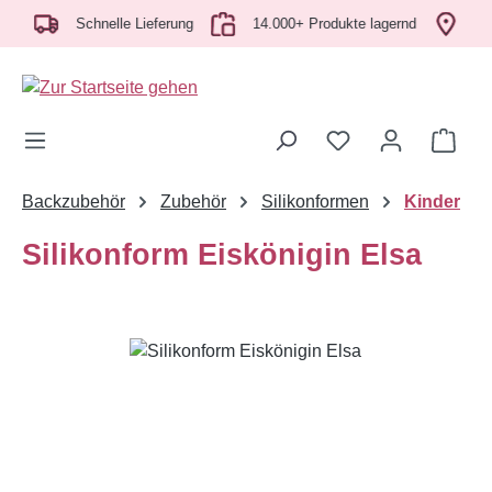
h
Zum Hauptinhalt springen
Schnelle Lieferung
14.000+ Produkte lagernd
Abho
Ware
Backzubehör
Zubehör
Silikonformen
Kinder
Silikonform Eiskönigin Elsa
Bildergalerie überspringen