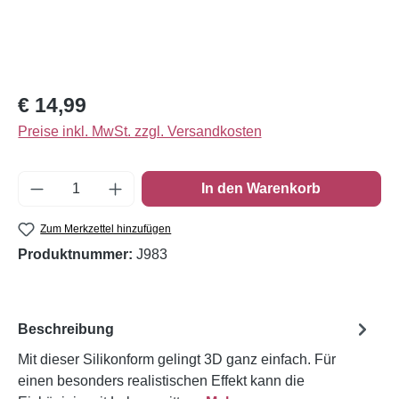
Regulärer Preis:
€ 14,99
Preise inkl. MwSt. zzgl. Versandkosten
Produkt Anzahl: Gib den gewünschten Wert e
In den Warenkorb
Zum Merkzettel hinzufügen
Produktnummer:
J983
Beschreibung
Mit dieser Silikonform gelingt 3D ganz einfach. Für
einen besonders realistischen Effekt kann die