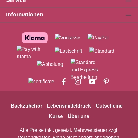
Service
pflanzliches Fett (Palmkernfett, Palmöl),
Informationen
Milchzucker, Emulgator (E 472c), Farbstoff
(Brilliantblau FCF), Säuerungsmittel
(Citronensäure), Citronenöl (0,1 %).Kann
Milch und Haselnüsse enthalten.Nährwerte
(pro 100 g):Brennwert2504 kJ / 601 kJFett41
gdavon gesättigte Fettsäuren33
gKohlenhydrate57 gZucker57 gEiweiß0
gSalz0 gHinweis: So geht´s in der
Mikrowelle: Beutel aufrecht in die Mikrowelle
stellen und bei niedrigster Leistungsstufe
(max. 250 Watt) ca. 3-4 Minuten erwärmen bis
der Inhalt komplett flüssig ist. Beutel kurz
durchkneten, Verschlusskappe abschrauben
Backzubehör
Lebensmitteldruck
Gutscheine
und das erkaltete Gebäck mit der heißen
Kurse
Über uns
Glasur dekorieren. Wenn eine Restmenge
übrig bleibt, diese bitte gemäß Beschreibung
Alle Preise inkl. gesetzl. Mehrwertsteuer zzgl.
im Heißwasserbad erwärmen. So geht´s im
Versandkosten
, wenn nicht anders angegeben.