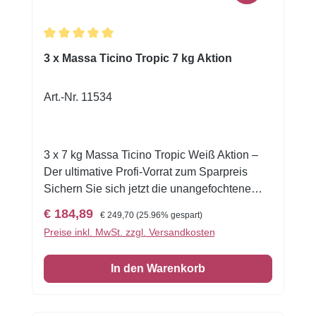
Durchschnittliche Bewertung von 5 von 5 Sternen
3 x Massa Ticino Tropic 7 kg Aktion
Art.-Nr. 11534
3 x 7 kg Massa Ticino Tropic Weiß Aktion –
Der ultimative Profi-Vorrat zum Sparpreis
Sichern Sie sich jetzt die unangefochtene
Spitzenqualität am Markt im unschlagbaren
Verkaufspreis:
Regulärer Preis:
€ 184,89
€ 249,70
(25.96% gespart)
Aktions-Paket! Mit diesem Angebot erhalten
Preise inkl. MwSt. zzgl. Versandkosten
Sie gleich drei 7 kg Kübel des legendären
Massa Ticino Tropic Rollfondants in Weiß.
In den Warenkorb
Das ist die perfekte Lösung für
Großverbraucher, Cake Designer, Bäckereien
und Konditoreien, die keine Kompromisse bei