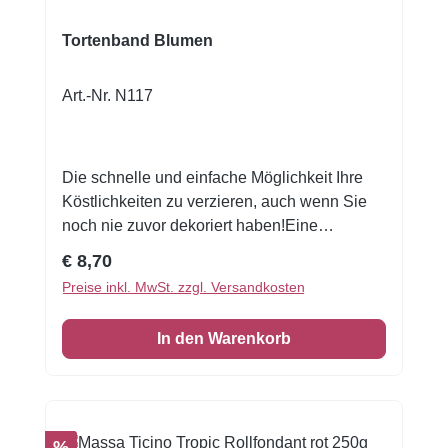
Tortenband Blumen
Art.-Nr. N117
Die schnelle und einfache Möglichkeit Ihre
Köstlichkeiten zu verzieren, auch wenn Sie
noch nie zuvor dekoriert haben!Eine
wunderschöne Tortenumrandung essbar 1
Regulärer Preis:
€ 8,70
VE = 3 Stück Zuckerfolie 6,5 x 26 cm
Preise inkl. MwSt. zzgl. Versandkosten
In den Warenkorb
Rabatt
%