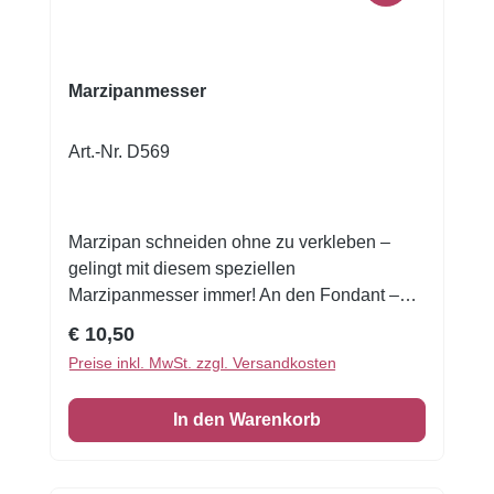
Marzipanmesser
Art.-Nr. D569
Marzipan schneiden ohne zu verkleben –
gelingt mit diesem speziellen
Marzipanmesser immer! An den Fondant –
fertig – los! Diese Werkzeuge sind
Regulärer Preis:
€ 10,50
unverzichtbar beim Modellieren und
Preise inkl. MwSt. zzgl. Versandkosten
Verzieren von Fondant und anderen
Modelliermassen. Jedes hat seine Funktion,
In den Warenkorb
die Sie sicher bald zu schätzen wissen.
Probieren Sie es aus – viel Spaß dabei!Diese
Werkzeuge sind aus hochwertigem,