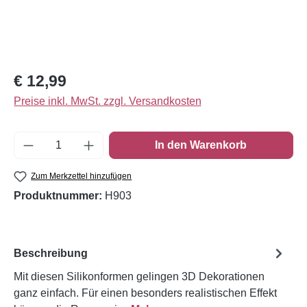
Regulärer Preis:
€ 12,99
Preise inkl. MwSt. zzgl. Versandkosten
Produkt Anzahl: Gib den gewünschten Wert e
In den Warenkorb
Zum Merkzettel hinzufügen
Produktnummer:
H903
Beschreibung
Mit diesen Silikonformen gelingen 3D Dekorationen
ganz einfach. Für einen besonders realistischen Effekt