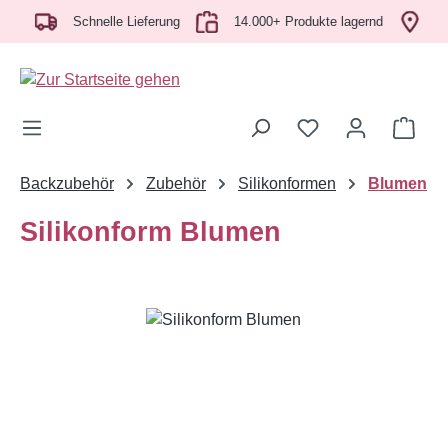
ch
Zum Hauptinhalt springen
Schnelle Lieferung
14.000+ Produkte lagernd
Abh
Ware
Backzubehör
Zubehör
Silikonformen
Blumen
Silikonform Blumen
Bildergalerie überspringen