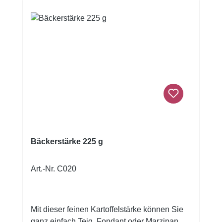
lebensmittelechtem, stabilem Kunststoff und
in Profi-Qualität gefertigt. Wir empfehlen, sie
unmittelbar nach Gebrauch unter fließend
warmem Wasser abzuspülen, aber natürlich
lassen sich die Profi-Modellierwerkzeuge
auch in der Spülmaschine reinigen.Unter
"Modellieren & Verzieren" finden Sie weiteres
Zubehör, das Sie vom Bäcker in einen
Künstler verwandelt.
Bäckerstärke 225 g
Art.-Nr. C020
Mit dieser feinen Kartoffelstärke können Sie
ganz einfach Teig, Fondant oder Marzipan