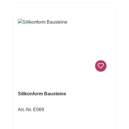
gKühl und trocken lagern, vor direktem
Sonnenlicht und Fremdgerüchen
schützen.Zutaten: Kartoffelstärke
(100%).Kann Spuren enthalten von: Ei und
Milch.Nährwerttabelle: Nährwerte pro 100
gNutritional Information FunCakes Magic
Roll-Out Powder 225g Energy (kJ)1362 kJ
Energy (kcal)321 kcal Fat0 g of which
saturated0 g Carbohydrates80 g of which
sugars0 g Protein0 g Salt0.1 g
Silikonform Bausteine
Art.-Nr. E069