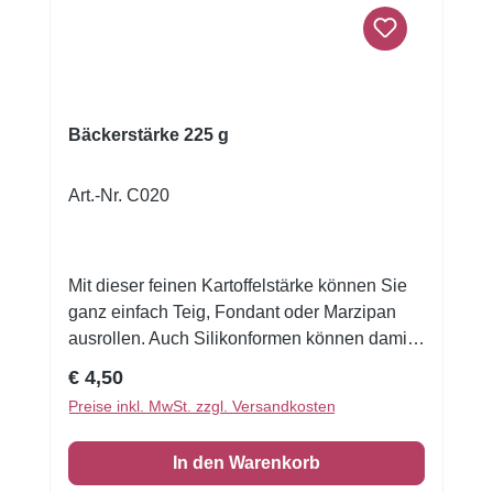
Bäckerstärke 225 g
Art.-Nr. C020
Mit dieser feinen Kartoffelstärke können Sie
ganz einfach Teig, Fondant oder Marzipan
ausrollen. Auch Silikonformen können damit
eingepudert werden. Um ein gleichmäßiges
Regulärer Preis:
€ 4,50
Verteilen zu erzielen, verwenden Sie ein
Preise inkl. MwSt. zzgl. Versandkosten
feines Sieb oder ein Säckchen. Zutaten:
Kartoffelstärke. Das Produkt enthält kein
In den Warenkorb
Gluten und ist Halal zertifiziert. Inhalt: 225