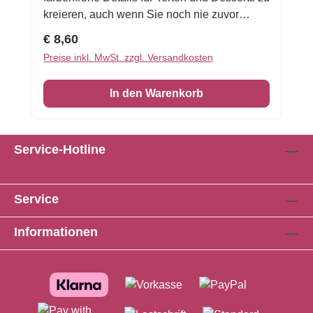
kreieren, auch wenn Sie noch nie zuvor
dekoriert haben! Flexible Fondantfolien -
Regulärer Preis:
€ 8,60
schneiden oder stanzen Sie jede beliebige
Preise inkl. MwSt. zzgl. Versandkosten
Form - keine Vorbereitung. Fondantfolie hat
einen leichten, süßen Geschmack. Auch das
In den Warenkorb
Einschlagen von Keksen oder Kuchen ist
damit möglich! Format A4
Service-Hotline
Service
Informationen