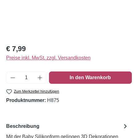
Regulärer Preis:
€ 7,99
Preise inkl. MwSt. zzgl. Versandkosten
Produkt Anzahl: Gib den gewünschten Wert e
In den Warenkorb
Zum Merkzettel hinzufügen
Produktnummer:
H875
Beschreibung
Mit der Baby Silikonform gelingen 3D Dekorationen