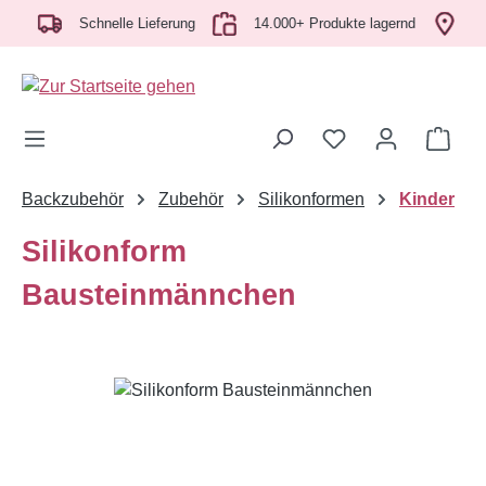
ch
Zum Hauptinhalt springen
Schnelle Lieferung
14.000+ Produkte lagernd
Abh
Ware
Backzubehör
Zubehör
Silikonformen
Kinder
Silikonform
Bausteinmännchen
Bildergalerie überspringen