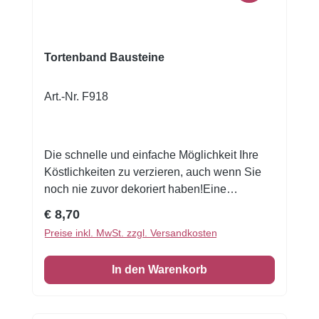
Tortenband Bausteine
Art.-Nr. F918
Die schnelle und einfache Möglichkeit Ihre
Köstlichkeiten zu verzieren, auch wenn Sie
noch nie zuvor dekoriert haben!Eine
wunderschöne Tortenumrandung essbar1 VE
Regulärer Preis:
€ 8,70
= 3 Stück Zuckerfolie 6,5 x 26 cm
Preise inkl. MwSt. zzgl. Versandkosten
In den Warenkorb