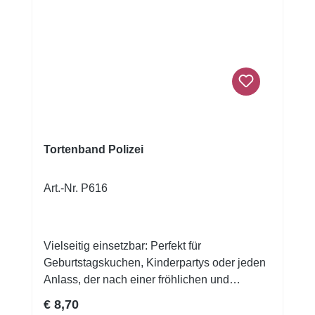
liebevoll gestaltetes Unikat, das sich
problemlos auf Torten platzieren lässt und
durch seine hochwertigen Details
beeindruckt. Ob auf klassischen
Geburtstagstorten oder kreativen Motivtorten
– der Polizist XXL sorgt für strahlende Augen
und unvergessliche Partymomente.
Tortenband Polizei
Art.-Nr. P616
Vielseitig einsetzbar: Perfekt für
Geburtstagskuchen, Kinderpartys oder jeden
Anlass, der nach einer fröhlichen und
verspielten Dekoration verlangt.Verleihen Sie
Regulärer Preis:
€ 8,70
Ihren Torten eine extra Portion Spaß und