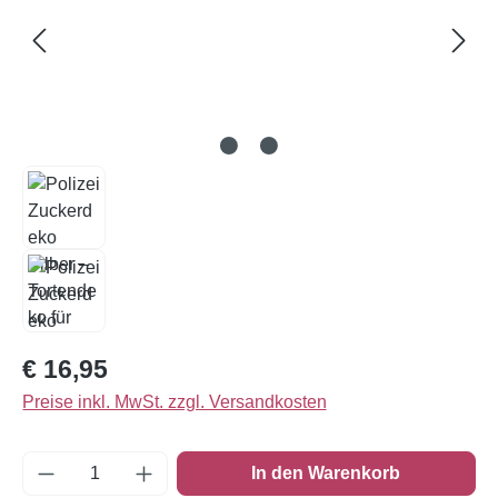
Regulärer Preis:
€ 16,95
Preise inkl. MwSt. zzgl. Versandkosten
Produkt Anzahl: Gib den gewünschten Wert e
In den Warenkorb