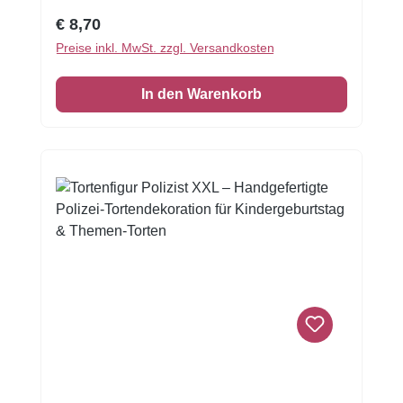
wunderschöne Tortenumrandung essbar1 VE
Regulärer Preis:
€ 8,70
= 3 Stück Zuckerfolie 6,5 x 26 cm
Preise inkl. MwSt. zzgl. Versandkosten
In den Warenkorb