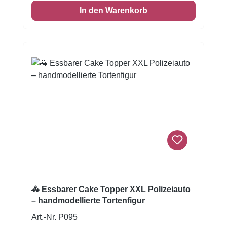
oder das Feuerwehrauto. Mit diesen
In den Warenkorb
Ausstechformen sind Sie bestens gewappnet
um jedem Kinder Geburtstag den letzten Pfiff
zu verleihen. Begeistern Sie die kleinen
Polizisten, Lokführer oder Rennfahrer mit
diesen liebevoll gestalteten Formen.Oder
nutzen Sie den Anlass und lassen Sie die
kleinen Gäste selber ihr Lieblingsplätzchen
backen. Bei dieser Auswahl ist für jeden
etwas dabei.Ausstechformen mit
InnenprägungManche Motive wirken erst
duch Details, die auch auf dem Plätzchen zu
erkennen sind. Daher haben wir viele
Ausstechformen in unserem Sortiment, die
auf dem Plätzchen eine Prägung hinterlassen
- ähnlich wie bei einem Stempel. Diese
🚓 Essbarer Cake Topper XXL Polizeiauto
geben dem Plätzchen erst das gewisse
– handmodellierte Tortenfigur
Etwas.Diese Formen sind immer aus
Art.-Nr. P095
Edelstahl gefertigt, um die einfach Reinigung