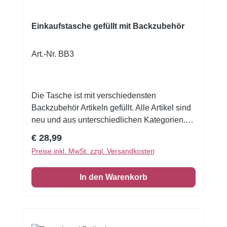
Einkaufstasche gefüllt mit Backzubehör
Art.-Nr. BB3
Die Tasche ist mit verschiedensten
Backzubehör Artikeln gefüllt. Alle Artikel sind
neu und aus unterschiedlichen Kategorien.
So können Backformen, Silikonmatten,
Regulärer Preis:
€ 28,99
Gelfarben, essbare Zuckerdeko,
Preise inkl. MwSt. zzgl. Versandkosten
Backmischungen...und viele andere Artikel
enthalten sein. Pro Kunde und pro Einkauf ist
In den Warenkorb
nur 1 Tasche möglich. Der Warenwert
übersteigt die 28Euro!!