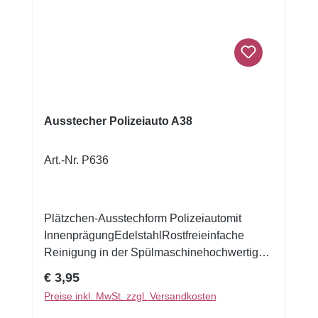
ganz einfach auf die gewünschte Größe
zugeschnitten werden. So haben Sie die
Freiheit, Ihre Muffins nach Belieben zu
dekorieren.
Ausstecher Polizeiauto A38
Art.-Nr. P636
Plätzchen-Ausstechform Polizeiautomit
InnenprägungEdelstahlRostfreieinfache
Reinigung in der Spülmaschinehochwertige
Qualität7,5 cm Können sich auch Plätzchen
Regulärer Preis:
€ 3,95
fortbewegen?Aber natürlich! Von dem Teller
Preise inkl. MwSt. zzgl. Versandkosten
in den Mund! Ob ein Fahrrad, eine Limousine