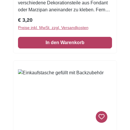
verschiedene Dekorationsteile aus Fondant
oder Marzipan aneinander zu kleben. Ferner
können Sie den Klebstoff verwenden um Ihre
Regulärer Preis:
€ 3,20
Dekorationen auf der Torte oder Cupcakes
Preise inkl. MwSt. zzgl. Versandkosten
festzukleben. Hinweis zur Aufbewahrung: an
einem dunklen Ort bewahren.Zutaten:Wasser,
In den Warenkorb
Emulgator: E466, Konservierungsstoff: E211,
Säuerungsmittel: E330, Aroma.