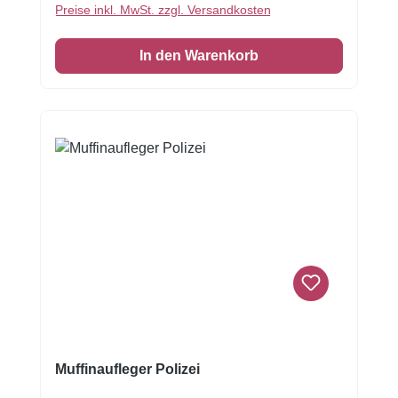
Preise inkl. MwSt. zzgl. Versandkosten
bestellen Sie noch heute unsere essbare
Tortenumrandung mit dem Motiv von Polizei.
In den Warenkorb
Mit dieser Dekoration wird Ihre Torte zum
Blickfang auf jedem Fest!1 VE = 3 Stück
Zuckerfolie 6,5 x 26 cm
Muffinaufleger Polizei