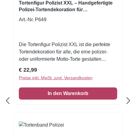
Tortenfigur Polizist XXL – Handgefertigte
Polizei-Tortendekoration für
Kindergeburtstag & Themen-Torten
Art.-Nr. P649
Die Tortenfigur Polizist XXL ist die perfekte
Tortendekoration für alle, die eine polizei-
oder uniformierte Motto-Torte gestalten
möchten. Diese detailreich gestaltete Figur
Regulärer Preis:
€ 22,99
wird aus hochwertiger sehr fester
Preise inkl. MwSt. zzgl. Versandkosten
Zuckermasse handgefertigt und daher nicht
zum Verzehr geeignet, verleiht deiner Torte
In den Warenkorb
einen einzigartigen, persönlichen Charakter.
Dank ihrer extra großen Größe (ca. 15 cm)
wird sie zum absoluten Blickfang – ideal für
Kindergeburtstage, Polizei-Partys und
festliche Anlässe, bei denen ein starkes
Thema im Mittelpunkt steht. Jede Figur ist ein