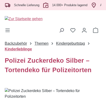
Zum Hauptinhalt springen
Schnelle Lieferung
14.000+ Produkte lagernd
Abholu
Ware
Backzubehör
Themen
Kindergeburtstag
Kinderlieblinge
Polizei Zuckerdeko Silber –
Tortendeko für Polizeitorten
Bildergalerie überspringen