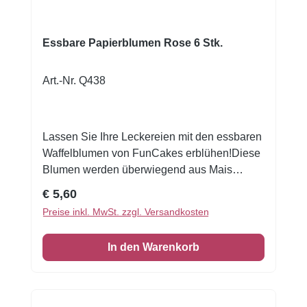
Essbare Papierblumen Rose 6 Stk.
Art.-Nr. Q438
Lassen Sie Ihre Leckereien mit den essbaren
Waffelblumen von FunCakes erblühen!Diese
Blumen werden überwiegend aus Mais
hergestellt, wodurch sie knusprig und robust
Regulärer Preis:
€ 5,60
sind. Mit diesen gebrauchsfertigen Blumen
Preise inkl. MwSt. zzgl. Versandkosten
verleihen Sie Ihren Leckereien mühelos
einen fröhlichen, beeindruckenden Look. Die
In den Warenkorb
Blumen sind in 9 verschiedenen Designs
erhältlich, mit denen Sie Ihre eigenen bunten
Kombinationen zusammenstellen können.
Sie können eine große Blumenexplosion auf