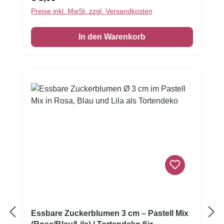
gelber oder weißer Blütenmitte sind
Preise inkl. MwSt. zzgl. Versandkosten
detailreich gestaltet und bringen natürliche
Frische auf jede süße Kreation.Ideal für
In den Warenkorb
Geburtstage, Hochzeiten, Taufen,
Frühlingsfeste und Gartenpartys – die
essbaren Blüten sorgen für ein liebevolles,
verspieltes Design. Ob einzeln auf Cupcakes
platziert oder als Blütenkranz auf einer
großen Torte – diese Zuckerblumen aus
feinem Zucker lassen sich vielseitig
kombinieren. Produktdetails: Motiv: Anemone
(Daisies) Größe: Ø 5 cm pro Blüte Farbe: rot,
rosa mit gelber Mitte/ blau mit weißer Mitte
Material: Zucker, essbar Verwendung: Zum
Dekorieren von Torten, Cupcakes, Muffins
und DessertsInhalt: 6 Stück
Essbare Zuckerblumen 3 cm – Pastell Mix