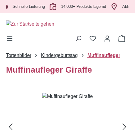
Zum Hauptinhalt springen
Schnelle Lieferung
14.000+ Produkte lagernd
Abholung v
Ware
Tortenbilder
Kindergeburtstag
Muffinaufleger
Muffinaufleger Giraffe
Bildergalerie überspringen