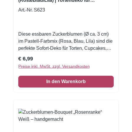
(Rosa/Blau/Lila) | Tortendeko für
Cupcakes & Torten
Art.-Nr. S623
Diese essbaren Zuckerblumen (Ø ca. 3 cm)
im Pastell-Farbmix (Rosa, Blau, Lila) sind die
perfekte Sofort-Deko für Torten, Cupcakes,
Cookies und Desserts. Die fein geprägten
Regulärer Preis:
€ 6,99
Blütenblätter und die gelbe Blütenmitte
Preise inkl. MwSt. zzgl. Versandkosten
sorgen für einen hochwertigen,
„handgemachten“ Look – ohne dass du selbst
In den Warenkorb
modellieren musst. Ob Kindergeburtstag,
Babyshower, Taufe, Frühlings- &
Sommerparty oder einfach als liebevolles
Detail auf deiner Motivtorte: Mit den
Zuckerblüten setzt du im Handumdrehen
einen professionellen Akzent. Inhalt: 6 Stück
gemischt