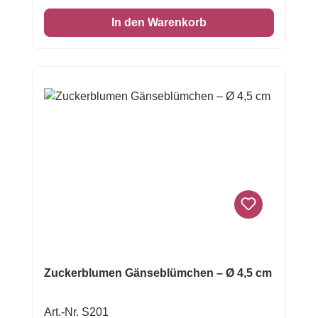
Torten eine natürliche, edle Optik. Mit ihrer
In den Warenkorb
großzügigen Länge eignet sich die Ranke
ideal zur Dekoration von Hochzeitstorten,
mehrstöckigen Torten, Jubiläen,
Kommunionen oder Schaustücken. Sie kann
seitlich an der Torte angebracht oder als
florales Highlight auf der Oberfläche platziert
werden. Details & Größen Motiv: Rosenranke
/ Blumenbouquet Farbe: Weiß mit grünen
Blättern Länge: ca. 19 cm Material: essbare
Zuckermasse Herstellung: handgemacht
Verwendung: Torten, Hochzeitstorten,
Schaustücke Hinweis: Größenangaben ca.,
filigrane handgefertigte Optik
Zuckerblumen Gänseblümchen – Ø 4,5 cm
Art.-Nr. S201