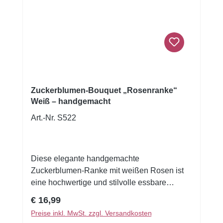
Zuckerblumen-Bouquet „Rosenranke“
Weiß – handgemacht
Art.-Nr. S522
Diese elegante handgemachte
Zuckerblumen-Ranke mit weißen Rosen ist
eine hochwertige und stilvolle essbare
Tortendekoration für besondere Anlässe. Die
Regulärer Preis:
€ 16,99
Kombination aus detailreichen Rosenblüten,
Preise inkl. MwSt. zzgl. Versandkosten
kleinen Knospen und grünen Blättern verleiht