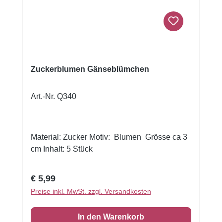
Pastellfarben. Produktdetails: Motiv:
Gänseblümchen (Daisies) Größe: Ø 4,5 cm
pro Blüte Farbe: Weiß mit gelber Mitte
Material: Zucker, essbar Verwendung: Zum
Dekorieren von Torten, Cupcakes, Muffins
und DessertsInhalt: 1 Stück
Zuckerblumen Gänseblümchen
Art.-Nr. Q340
Material: Zucker Motiv: Blumen Grösse ca 3
cm Inhalt: 5 Stück
Regulärer Preis:
€ 5,99
Preise inkl. MwSt. zzgl. Versandkosten
In den Warenkorb