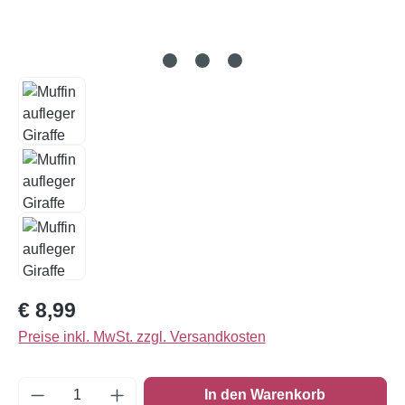
Regulärer Preis:
€ 8,99
Preise inkl. MwSt. zzgl. Versandkosten
Produkt Anzahl: Gib den gewünschten Wert e
In den Warenkorb