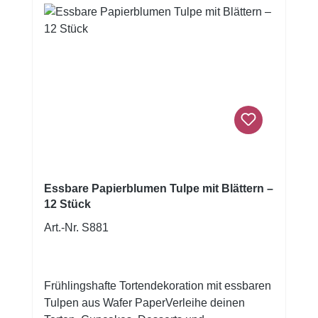
einer Torte oder eine subtile Note auf
Cupcakes oder Gebäck zaubern. Diese
Rosen werden in einer 6er-Packung
geliefert. Zutaten: Stärke (Mais), Wasser,
Farbstoff: E124, E122, E133.E124 und E122:
Kann Aktivität und Aufmerksamkeit bei
Kindern beeinträchtigen. Kühl und trocken
lagern 12-20°C Nährwerte pro 100
gNutritional Information FunCakes Edible
Wafer Flowers Rose pk/6 Energy (kJ)1426 kJ
Energy (kcal)355 kcal Fat0.2 g of which
Essbare Papierblumen Tulpe mit Blättern –
saturated0 g Carbohydrates88 g of which
12 Stück
sugars1.1 g Protein0.1 g Salt0 g
Art.-Nr. S881
Frühlingshafte Tortendekoration mit essbaren
Tulpen aus Wafer PaperVerleihe deinen