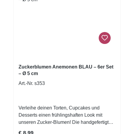
Zuckerblumen Anemonen BLAU – 6er Set
– Ø 5 cm
Art.-Nr. s353
Verleihe deinen Torten, Cupcakes und
Desserts einen frühlingshaften Look mit
unseren Zucker-Blumen! Die handgefertigten
Zuckerblumen in rot, rosa oder blau mit
Regulärer Preis:
€ 8,99