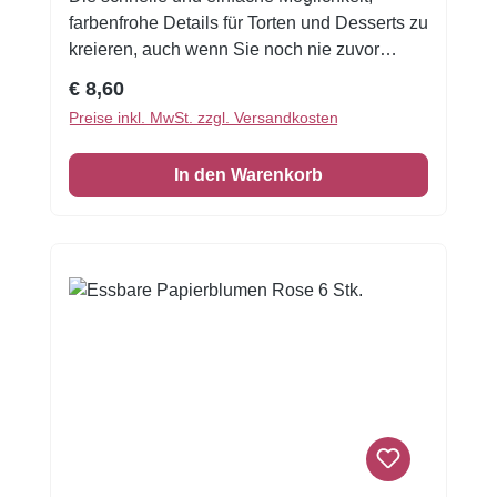
farbenfrohe Details für Torten und Desserts zu
kreieren, auch wenn Sie noch nie zuvor
dekoriert haben! Flexible Fondantfolien -
Regulärer Preis:
€ 8,60
schneiden oder stanzen Sie nahezu jede
Preise inkl. MwSt. zzgl. Versandkosten
Form - keine Vorbereitung.Schneiden und
platzieren Sie Ihre Dekorationen in Minuten.
In den Warenkorb
Die Fondantfolie hat einen leichten, süßen
Geschmack. Auch das Einschlagen von
Keksen oder Kuchen ist damit möglich!
Format A4