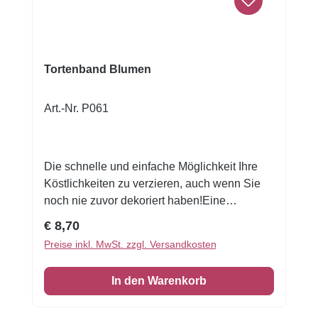
filigrane handgefertigte Optik
Tortenband Blumen
Art.-Nr. P061
Die schnelle und einfache Möglichkeit Ihre
Köstlichkeiten zu verzieren, auch wenn Sie
noch nie zuvor dekoriert haben!Eine
wunderschöne Tortenumrandung essbar1 VE
Regulärer Preis:
€ 8,70
= 3 Stück Zuckerfolie 6,5 x 26 cm
Preise inkl. MwSt. zzgl. Versandkosten
In den Warenkorb