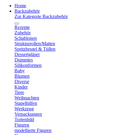
Home
Backzubehör
Zur Kategorie Backzubehör
Rezepte
Zubehör
Schablonen
Strukturrollen/Matten
Spritzbeutel & Tüllen
Dessertgläser
Dummies
Silikonformen
Baby
Blumen
Diverse
Kinder
Tiere
Weihnachten
Stapelhilfen
Werkzeug
Verpackungen
Tortenbild
Figuren
modellierte Figuren