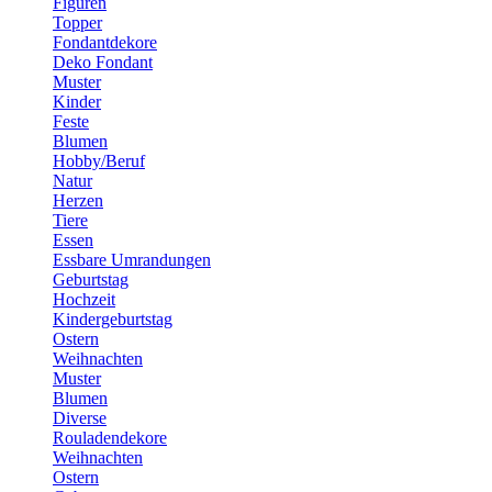
Figuren
Topper
Fondantdekore
Deko Fondant
Muster
Kinder
Feste
Blumen
Hobby/Beruf
Natur
Herzen
Tiere
Essen
Essbare Umrandungen
Geburtstag
Hochzeit
Kindergeburtstag
Ostern
Weihnachten
Muster
Blumen
Diverse
Rouladendekore
Weihnachten
Ostern