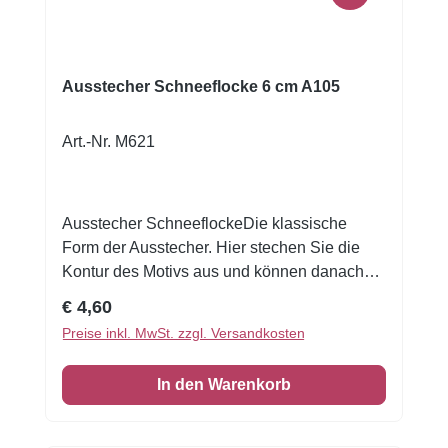
Ausstecher Schneeflocke 6 cm A105
Art.-Nr. M621
Ausstecher SchneeflockeDie klassische
Form der Ausstecher. Hier stechen Sie die
Kontur des Motivs aus und können danach
ihrer Kreativität beim Verzieren freien Lauf
Regulärer Preis:
€ 4,60
lassen. Unsere Ausstechformen eignen sich
Preise inkl. MwSt. zzgl. Versandkosten
nicht nur hervorragend zum Plätzchen
backen. Sie können auch für Brot, Butter,
In den Warenkorb
Käse, Wurst, Obst & Gemüse genutzt werden.
Werten Sie somit jedes Buffet und jedes
Pausenbrot auf. Auch alle Bastler kommen