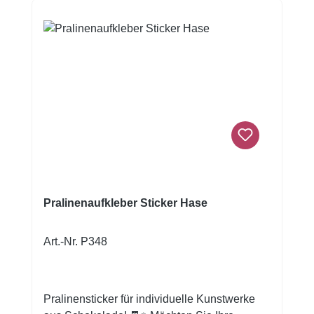
auf Ihre Kosten, denn zum Beispiel Seife und
Knete können mit den verschiedenen
Ausstechern in die Lieblingsform gebracht
werden.Viel Spaß beim Backen und
Verzieren!Größe: ca. 6 x 6 cmInhalt: 1
Ausstecher
Pralinenaufkleber Sticker Hase
Art.-Nr. P348
Pralinensticker für individuelle Kunstwerke