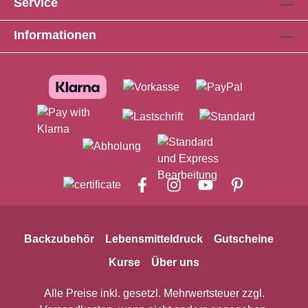
Service
MILCHBESTANDTEILE), Emulgator:
SOJALECITHIN; Farbstoff: E 172
Informationen
(Eisenoxide und Eisenhydroxide).
Mindestens 36% Kakaogehalt. Kann Spuren
von SCHALENFRÜCHTEN enthalten.
Nährwertangaben: 100g enthalten
durchschnittlich: Brennwert 2405 KJ 577 kcal
Fett 38 g davon gesättigte Fettsäuren 23 g
Kohlenhydrate 53 g Eiweiß 5.6 g davon
Zucker 53 g Salz 0.16 g
Backzubehör
Lebensmitteldruck
Gutscheine
Kurse
Über uns
Alle Preise inkl. gesetzl. Mehrwertsteuer zzgl.