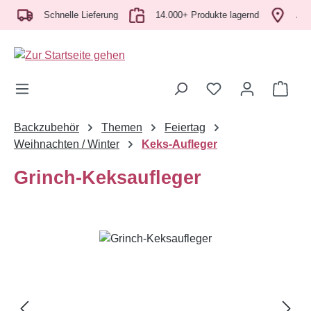
Zum Hauptinhalt springen
Schnelle Lieferung
14.000+ Produkte lagernd
Abhol
Ware
Backzubehör
Themen
Feiertag
Weihnachten / Winter
Keks-Aufleger
Grinch-Keksaufleger
Bildergalerie überspringen