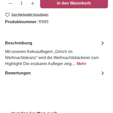
Produkt Anzahl: Gib den gewünschten Wert e
In den Warenkorb
Zum Merkzettel hinzufügen
Produktnummer:
R995
Beschreibung
Mit unseren Keksauflegern „Grinch im
Weihnachtskranz“ wird die Weihnachtsbäckerei zum
Highlight! Die essbaren Aufleger zeig…
Mehr
Bewertungen
Produktgalerie überspringen