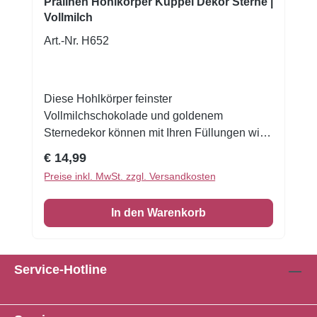
Pralinen Hohlkörper Kuppel Dekor Sterne |
Vollmilch
Art.-Nr. H652
Diese Hohlkörper feinster
Vollmilchschokolade und goldenem
Sternedekor können mit Ihren Füllungen wie
Ganache, Crèmes, Karamell, Mousse oder
Regulärer Preis:
€ 14,99
Früchten gefüllt werden. Inhalt: 54 Stk. Es ist
Preise inkl. MwSt. zzgl. Versandkosten
uns ein Anliegen, dass die Ware einwandfrei
bei Ihnen ankommt. Dadurch kann es, bei zu
In den Warenkorb
hohen Temperaturen in den
Sommermonaten, zu Lieferverzögerungen
kommen. Wir bitten um Ihr Verständnis!
Service-Hotline
Zutaten: Zucker, Kakaobutter,
VOLLMILCHPULVER, Kakaomasse,
SAHNEPULVER (ENTHÄLT