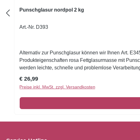
Punschglasur nordpol 2 kg
Art.-Nr. D393
Alternativ zur Punschglasur können wir Ihnen Art. E345 Wiener Glasur rosa mit Punschgeschmack anbieten.Stamag Glasur rosa:hervorragende Verarbeitungs- und
Produkteigenschaften rosa Fettglasurmasse mit Punschgeschmack einfache und unkomplizierte Lagerungnicht aufgebrauchte Glasur kann jederzeit weiterverarbeitet
werden leichte, schnelle und problemlose Verarbeitun
Regulärer Preis:
€ 26,99
Preise inkl. MwSt. zzgl. Versandkosten