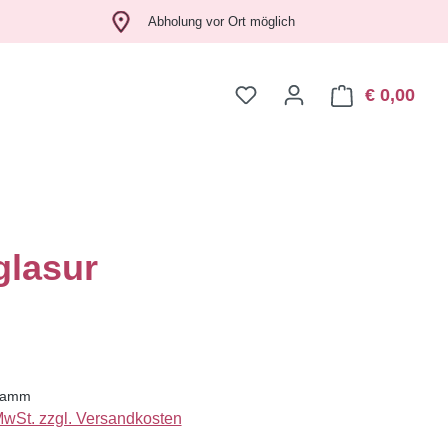
Abholung vor Ort möglich
€ 0,00
Ware
glasur
eis:
gramm
 MwSt. zzgl. Versandkosten