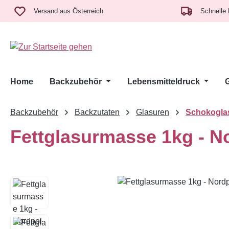
m Hauptinhalt springen
Zur Suche springen
Zur Hauptnavigation springen
Versand aus Österreich
Schnelle 
Home
Backzubehör
Lebensmitteldruck
Backzubehör
Backzutaten
Glasuren
Schokogla
Fettglasurmasse 1kg - N
Bildergalerie überspringen