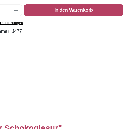
Anzahl: Gib den gewünschten Wert ein oder
In den Warenkorb
tel hinzufügen
mmer:
J477
r Schokoglasur"