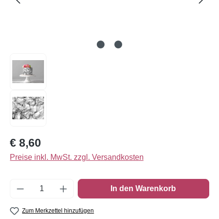
Regulärer Preis:
€ 8,60
Preise inkl. MwSt. zzgl. Versandkosten
Produkt Anzahl: Gib den gewünschten Wert e
In den Warenkorb
Zum Merkzettel hinzufügen