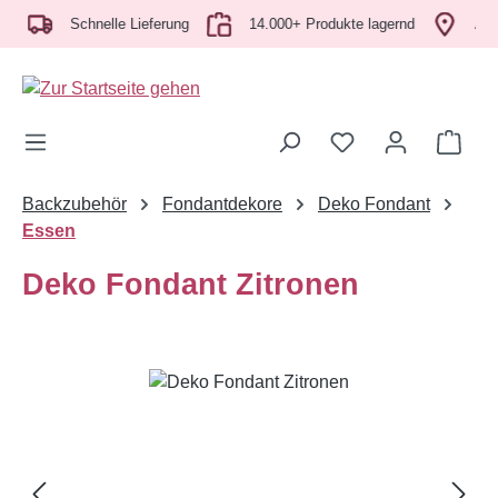
Zum Hauptinhalt springen
Schnelle Lieferung
14.000+ Produkte lagernd
Abhol
Ware
Backzubehör
Fondantdekore
Deko Fondant
Essen
Deko Fondant Zitronen
Bildergalerie überspringen