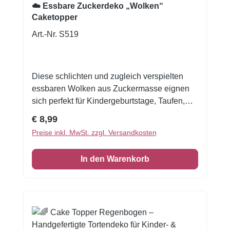
☁️ Essbare Zuckerdeko „Wolken“
Caketopper
Art.-Nr. S519
Diese schlichten und zugleich verspielten
essbaren Wolken aus Zuckermasse eignen
sich perfekt für Kindergeburtstage, Taufen,
Baby-Partys, Kommunionen oder himmlische
Regulärer Preis:
€ 8,99
Mottotorten. Die Wolken sind in zwei
Preise inkl. MwSt. zzgl. Versandkosten
harmonischen Größen gestaltet und lassen
sich vielseitig auf Torten, Cupcakes oder
In den Warenkorb
Desserts einsetzen. Durch ihr neutrales,
zeitloses Design passen sie ideal zu Themen
wie Himmel, Regenbogen, Engel, Einhorn
oder Wolkentorten und lassen sich
hervorragend mit weiteren
Tortendekorationen kombinieren. Details &