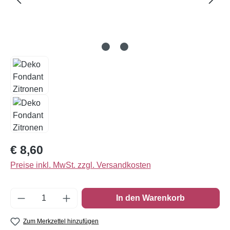
Regulärer Preis:
€ 8,60
Preise inkl. MwSt. zzgl. Versandkosten
Produkt Anzahl: Gib den gewünschten Wert e
In den Warenkorb
Zum Merkzettel hinzufügen