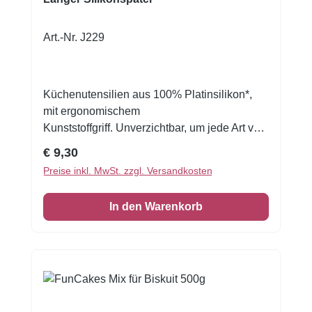
Art.-Nr. J229
Küchenutensilien aus 100% Platinsilikon*,
mit ergonomischem
Kunststoffgriff. Unverzichtbar, um jede Art von
Zubereitung zu mischen, süß oder
Regulärer Preis:
€ 9,30
herzhaft.Um große Flächen zu verstreichen
Preise inkl. MwSt. zzgl. Versandkosten
und Teigreste auch in höheren Behältern
bequem zu sammeln.Abmessungen: 3 x 31 h
In den Warenkorb
cmGriff: 16 cm Spachtel: 15 cm