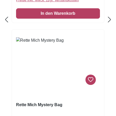
Preise inkl. MwSt. zzgl. Versandkosten
oder elegant eingedeckte Fondanttorten. Der
Teig geht schön gleichmäßig auf und
In den Warenkorb
überzeugt mit einem feinen, angenehmen
Geschmack. Lass deiner Kreativität freien
Lauf, diese Mischung liefert die Leinwand, du
das Kunstwerk!Egal ob Geburtstagstorte,
Hochzeitstorte oder einfach ein
Sonntagsgenuss, mit der FunCakes
Mischung für Biskuit Deluxe liegst du immer
richtig. Nur Eier und Wasser hinzufügen,
aufschlagen, backen und einen Biskuit
genießen, der sich anfühlt wie eine warme
Umarmung.Einfach einen hohen, luftigen und
gleichmäßigen Biskuitboden in
Konditorqualität backenNur Eier und Wasser
hinzufügen, kein Aufwand, perfektes
ErgebnisIdeal als Basis für Sahnetorten,
Rette Mich Mystery Bag
Marzipantorten und FondantkuchenInhalt:
500 g, ausreichend für eine Torte von ca. Ø25