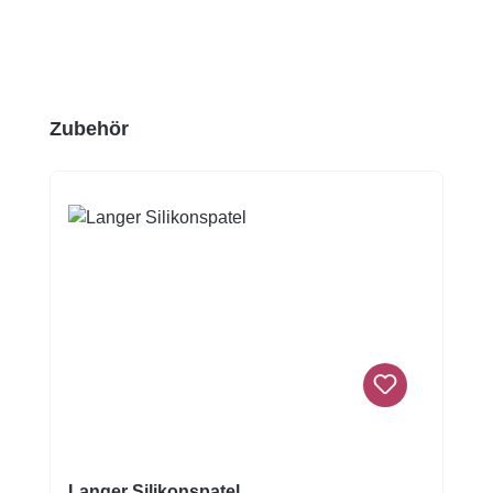
Produktgalerie überspringen
Zubehör
Langer Silikonspatel