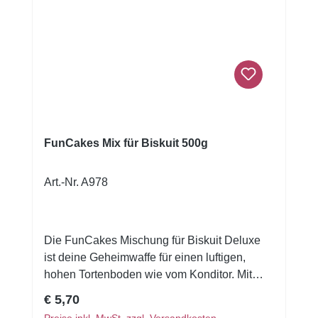
FunCakes Mix für Biskuit 500g
Art.-Nr. A978
Die FunCakes Mischung für Biskuit Deluxe
ist deine Geheimwaffe für einen luftigen,
hohen Tortenboden wie vom Konditor. Mit
dieser Biskuitmischung gelingt dir mühelos
Regulärer Preis:
€ 5,70
die perfekte Basis für festliche Sahnetorten