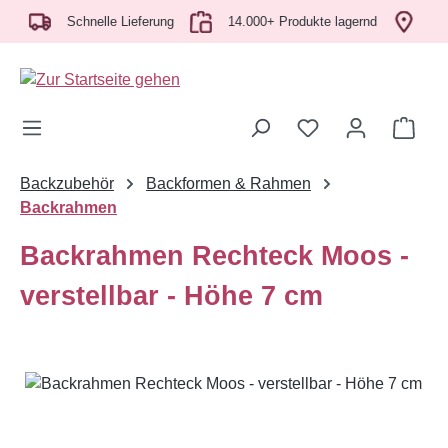
h
Zum Hauptinhalt springen
Schnelle Lieferung
14.000+ Produkte lagernd
Abho
Ware
Backzubehör
Backformen & Rahmen
Backrahmen
Backrahmen Rechteck Moos -
verstellbar - Höhe 7 cm
Bildergalerie überspringen