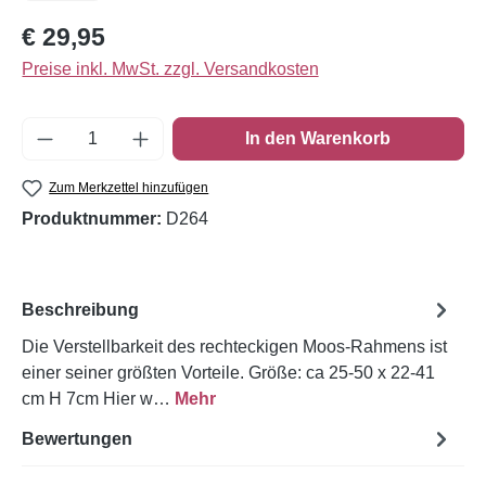
Regulärer Preis:
€ 29,95
Preise inkl. MwSt. zzgl. Versandkosten
Produkt Anzahl: Gib den gewünschten Wert e
In den Warenkorb
Zum Merkzettel hinzufügen
Produktnummer:
D264
Beschreibung
Die Verstellbarkeit des rechteckigen Moos-Rahmens ist
einer seiner größten Vorteile. Größe: ca 25-50 x 22-41
cm H 7cm Hier w…
Mehr
Bewertungen