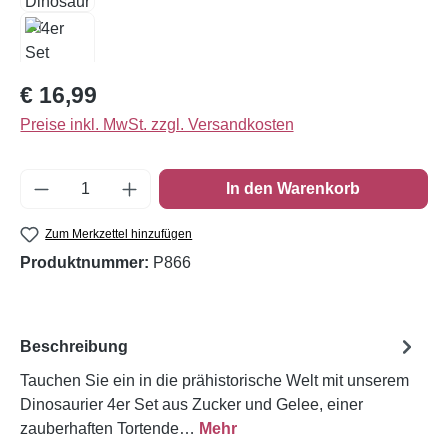
Regulärer Preis:
€ 16,99
Preise inkl. MwSt. zzgl. Versandkosten
Produkt Anzahl: Gib den gewünschten Wert e
In den Warenkorb
Zum Merkzettel hinzufügen
Produktnummer:
P866
Beschreibung
Tauchen Sie ein in die prähistorische Welt mit unserem
Dinosaurier 4er Set aus Zucker und Gelee, einer
zauberhaften Tortende…
Mehr