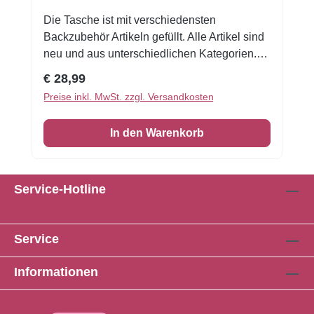
Die Tasche ist mit verschiedensten
Backzubehör Artikeln gefüllt. Alle Artikel sind
neu und aus unterschiedlichen Kategorien.
So können Backformen, Silikonmatten,
Regulärer Preis:
€ 28,99
Gelfarben, essbare Zuckerdeko,
Preise inkl. MwSt. zzgl. Versandkosten
Backmischungen...und viele andere Artikel
enthalten sein. Pro Kunde und pro Einkauf ist
In den Warenkorb
nur 1 Tasche möglich. Der Warenwert
übersteigt die 28Euro!!
Service-Hotline
Service
Informationen