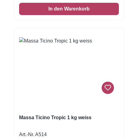
enthaltenen Schablonen aus
In den Warenkorb
lebensmittelechtem Kunststoff lassen sich
vielseitig einsetzen: für 3D-Effekte mit Royal
Icing, Eisbutter, Puderzucker, Kakao,
Farbpulver, Farbsprays oder mit der Airbrush-
Technik. So entstehen kinderleicht
detailreiche Designs mit Wow-Effekt. Die
Ausstecher aus Kunststoff sind robust, leicht
zu reinigen und bestens für den Einsatz in der
heimischen Backstube geeignet.
Produktdetails: 2 Dino-Ausstecher aus
Kunststoff – Dino: ca. 9 x 7 x 2,2 cm – Dino
Basso: ca. 10 x 4,5 x 2,2 cm 4 Schablonen
aus lebensmittelechtem Kunststoff Vielseitig
einsetzbar: für Royal Icing, Kakao, Spray,
Airbrush & mehr Ideal für Kekse, Torten-
Massa Ticino Tropic 1 kg weiss
Dekoration & Zuckermodellierung
Wiederverwendbar und leicht zu reinigen
Art.-Nr. A514