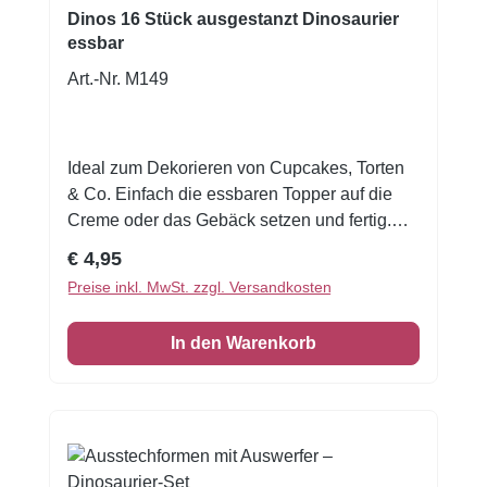
Fondantfiguren. Produktdetails: Motiv:
Dinos 16 Stück ausgestanzt Dinosaurier
Dinosaurier (Tyrannosaurus) Material: Holz
essbar
mit integrierter LED-Beleuchtung Lichtmodi:
Art.-Nr. M149
Dauer
Ideal zum Dekorieren von Cupcakes, Torten
& Co. Einfach die essbaren Topper auf die
Creme oder das Gebäck setzen und fertig.
Die Buttons sind feuchtigkeitsempfindlich.
Regulärer Preis:
€ 4,95
Um ein Auflösen oder Verziehen zu
Preise inkl. MwSt. zzgl. Versandkosten
vermeiden, empfehlen wir feuchtigkeitsarme
Untergründe, wie z. B. Fondant, Marzipan,
In den Warenkorb
Modellierschokolade oder fondanttaugliche
Cremes. Bei Frostings oder Sahnecremes mit
mehr Feuchtigkeit erst kurz vor dem
Servieren aufsetzen. Nicht im feuchten
Kühlschrank aufbewahren. Kühl, trocken und
luftdicht lagern.Inhalt: 16 Stück