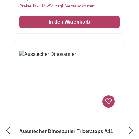
Kekse, Fondant- oder Marzipan-Dekore nicht
Preise inkl. MwSt. zzgl. Versandkosten
nur ausstechen, sondern auch direkt prägen
und mühelos auswerfen. Ideal für
In den Warenkorb
Kindergeburtstage mit Dinosaurier-Motto,
Schulfeiern oder einfach zum gemeinsamen
Backen. Die Formen sind leicht zu reinigen
und können immer wieder verwendet werden
– für grenzenlosen Backspaß in der
Urzeitwelt!
Ausstecher Dinosaurier Triceratops A11