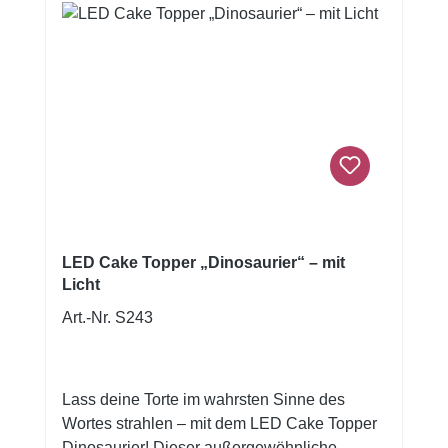
oder Fondant von innen nach außen fest an
in die Form. Entfernen Sie dann die Figur aus
der Form. Falls benötigt die Form vorher
bepulvern mit ein bisschen Maizena, damit
Sie den Fondant/das Marzipan leicht aus der
Form lösen können. Die Form vor Gebrauch
gut waschen und trocknen.Größe Form: 21 x
12 cmGrößen Dinos: 8,5 x 7 cm | 8,5 x 4,5 cm
| 9 x 6 cmInhalt: 1 Stück
LED Cake Topper „Dinosaurier“ – mit
Licht
Art.-Nr. S243
Lass deine Torte im wahrsten Sinne des
Wortes strahlen – mit dem LED Cake Topper
Dinosaurier! Dieser außergewöhnliche