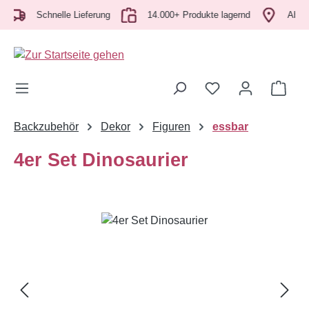
Zum Hauptinhalt springen
Schnelle Lieferung
14.000+ Produkte lagernd
Abholun
Ware
Backzubehör
Dekor
Figuren
essbar
4er Set Dinosaurier
Bildergalerie überspringen