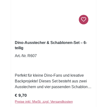
Pausenbrot auf. Auch alle Bastler kommen
auf Ihre Kosten, denn zum Beispiel Seife und
Knete können mit den verschiedenen
Ausstechern in die Lieblingsform gebracht
werden.10 cm Edelstahl mit Innenprägung
Dino-Ausstecher & Schablonen-Set – 6-
teilig
Art.-Nr. R607
Perfekt für kleine Dino-Fans und kreative
Backprojekte! Dieses Set besteht aus zwei
Ausstechern und vier passenden Schablonen
– ideal zum Ausstechen von Keksen oder
Regulärer Preis:
€ 9,70
zum Modellieren von Dino-Motiven aus
Preise inkl. MwSt. zzgl. Versandkosten
Zuckerpaste, Fondant oder Blütenpaste. Die