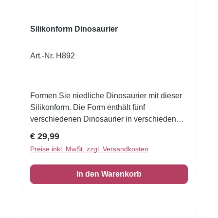
Silikonform Dinosaurier
Art.-Nr. H892
Formen Sie niedliche Dinosaurier mit dieser
Silikonform. Die Form enthält fünf
verschiedenen Dinosaurier in verschiedenen
Größen. Ideal zum Dekorieren von
Regulärer Preis:
€ 29,99
themenbezogenen Kuchen, Torten und
Preise inkl. MwSt. zzgl. Versandkosten
Cupcakes. Sie können die Form auch zum
Herstellen von Cookies verwenden.
In den Warenkorb
Anwendung: Marzipan oder Fondant gut
durchkneten. Den Fondant eventuell mit ein
wenig Tylo-Pulver mischen. Machen Sie eine
kleine Kugel und drücken Sie den Marzipan